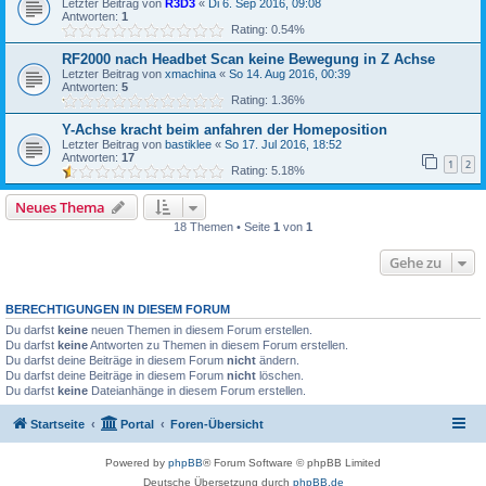
Letzter Beitrag von
R3D3
«
Di 6. Sep 2016, 09:08
Antworten:
1
Rating: 0.54%
RF2000 nach Headbet Scan keine Bewegung in Z Achse
Letzter Beitrag von
xmachina
«
So 14. Aug 2016, 00:39
Antworten:
5
Rating: 1.36%
Y-Achse kracht beim anfahren der Homeposition
Letzter Beitrag von
bastiklee
«
So 17. Jul 2016, 18:52
Antworten:
17
1
2
Rating: 5.18%
Neues Thema
18 Themen • Seite
1
von
1
Gehe zu
BERECHTIGUNGEN IN DIESEM FORUM
Du darfst
keine
neuen Themen in diesem Forum erstellen.
Du darfst
keine
Antworten zu Themen in diesem Forum erstellen.
Du darfst deine Beiträge in diesem Forum
nicht
ändern.
Du darfst deine Beiträge in diesem Forum
nicht
löschen.
Du darfst
keine
Dateianhänge in diesem Forum erstellen.
Startseite
Portal
Foren-Übersicht
Powered by
phpBB
® Forum Software © phpBB Limited
Deutsche Übersetzung durch
phpBB.de