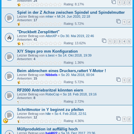
Antworten:
24
1
2
3
Rating: 8.17%
Spiel in der Z Achse zwischen Spindel und Spindelmutter
Letzter Beitrag von
mhier
«
Mi 24. Jun 2020, 22:18
Antworten:
17
1
2
Rating: 5.72%
"Druckbett Zersplittert"
Letzter Beitrag von
AtlonXP
«
Do 30. Mai 2019, 22:46
Antworten:
41
1
2
3
4
5
Rating: 13.62%
X/Y Steps pro mm Konfiguration
Letzter Beitrag von
s.best
«
So 14. Okt 2018, 19:39
Antworten:
4
Rating: 1.36%
Beim abbrechen eines Druckers,rattert Y-Motor !
Letzter Beitrag von
Nibbels
«
So 20. Mai 2018, 00:04
Antworten:
15
1
2
Rating: 5.72%
RF2000 Antriebsritzel könnten eiern
Letzter Beitrag von
RoboCop
«
So 18. Feb 2018, 19:16
Antworten:
8
Rating: 2.72%
Schrittmotor in Y beginnt zu pfeifen
Letzter Beitrag von
hille
«
So 4. Feb 2018, 22:51
Antworten:
12
1
2
Rating: 4.36%
Müllproduktion ist auffällig hoch
Letzter Beitrag von
hal4822
«
Sa 16. Dez 2017, 23:36