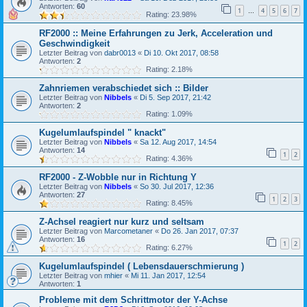
Antworten:
60
1
4
5
6
7
…
Rating: 23.98%
RF2000 :: Meine Erfahrungen zu Jerk, Acceleration und
Geschwindigkeit
Letzter Beitrag von
dabr0013
«
Di 10. Okt 2017, 08:58
Antworten:
2
Rating: 2.18%
Zahnriemen verabschiedet sich :: Bilder
Letzter Beitrag von
Nibbels
«
Di 5. Sep 2017, 21:42
Antworten:
2
Rating: 1.09%
Kugelumlaufspindel " knackt"
Letzter Beitrag von
Nibbels
«
Sa 12. Aug 2017, 14:54
Antworten:
14
1
2
Rating: 4.36%
RF2000 - Z-Wobble nur in Richtung Y
Letzter Beitrag von
Nibbels
«
So 30. Jul 2017, 12:36
Antworten:
27
1
2
3
Rating: 8.45%
Z-Achsel reagiert nur kurz und seltsam
Letzter Beitrag von
Marcometaner
«
Do 26. Jan 2017, 07:37
Antworten:
16
1
2
Rating: 6.27%
Kugelumlaufspindel ( Lebensdauerschmierung )
Letzter Beitrag von
mhier
«
Mi 11. Jan 2017, 12:54
Antworten:
1
Probleme mit dem Schrittmotor der Y-Achse