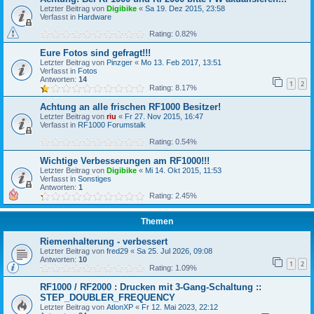
Letzter Beitrag von
Digibike
«
Sa 19. Dez 2015, 23:58
Verfasst in
Hardware
Rating: 0.82%
Eure Fotos sind gefragt!!!
Letzter Beitrag von
Pinzger
«
Mo 13. Feb 2017, 13:51
Verfasst in
Fotos
Antworten:
14
1
2
Rating: 8.17%
Achtung an alle frischen RF1000 Besitzer!
Letzter Beitrag von
riu
«
Fr 27. Nov 2015, 16:47
Verfasst in
RF1000 Forumstalk
Rating: 0.54%
Wichtige Verbesserungen am RF1000!!!
Letzter Beitrag von
Digibike
«
Mi 14. Okt 2015, 11:53
Verfasst in
Sonstiges
Antworten:
1
Rating: 2.45%
Themen
Riemenhalterung - verbessert
Letzter Beitrag von
fred29
«
Sa 25. Jul 2026, 09:08
Antworten:
10
1
2
Rating: 1.09%
RF1000 / RF2000 : Drucken mit 3-Gang-Schaltung ::
STEP_DOUBLER_FREQUENCY
Letzter Beitrag von
AtlonXP
«
Fr 12. Mai 2023, 22:12