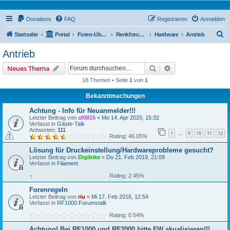
Donations
FAQ
Registrieren
Anmelden
S
Startseite
Portal
Foren-Übersicht
Renkforce RF2000 Forum
Hardware
Antrieb
u
Antrieb
c
Suche
Erweiterte Suche
Neues Thema
h
18 Themen • Seite
1
von
1
e
Bekanntmachungen
Achtung - Info für Neuanmelder!!!
Letzter Beitrag von
af0815
«
Mo 14. Apr 2025, 15:32
Verfasst in
Gäste-Talk
Antworten:
111
1
9
10
11
12
…
Rating: 46.05%
Lösung für Druckeinstellung/Hardwareprobleme gesucht?
Letzter Beitrag von
Digibike
«
Do 21. Feb 2019, 21:09
Verfasst in
Filament
Rating: 2.45%
Forenregeln
Letzter Beitrag von
riu
«
Mi 17. Feb 2016, 12:54
Verfasst in
RF1000 Forumstalk
Rating: 0.54%
Achtung! Bei RF1000 und RF2000 bitte FW akualisieren!!!