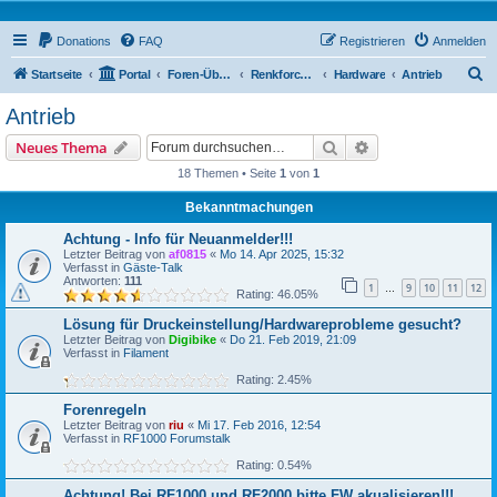
Donations
FAQ
Registrieren
Anmelden
S
Startseite
Portal
Foren-Übersicht
Renkforce RF2000 Forum
Hardware
Antrieb
u
Antrieb
c
Suche
Erweiterte Suche
Neues Thema
h
18 Themen • Seite
1
von
1
e
Bekanntmachungen
Achtung - Info für Neuanmelder!!!
Letzter Beitrag von
af0815
«
Mo 14. Apr 2025, 15:32
Verfasst in
Gäste-Talk
Antworten:
111
1
9
10
11
12
…
Rating: 46.05%
Lösung für Druckeinstellung/Hardwareprobleme gesucht?
Letzter Beitrag von
Digibike
«
Do 21. Feb 2019, 21:09
Verfasst in
Filament
Rating: 2.45%
Forenregeln
Letzter Beitrag von
riu
«
Mi 17. Feb 2016, 12:54
Verfasst in
RF1000 Forumstalk
Rating: 0.54%
Achtung! Bei RF1000 und RF2000 bitte FW akualisieren!!!