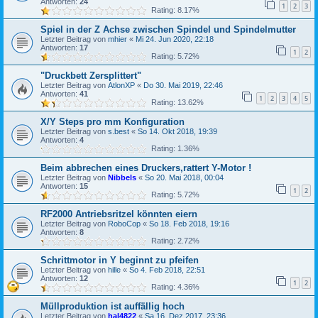
Antworten:
24
1
2
3
Rating: 8.17%
Spiel in der Z Achse zwischen Spindel und Spindelmutter
Letzter Beitrag von
mhier
«
Mi 24. Jun 2020, 22:18
Antworten:
17
1
2
Rating: 5.72%
"Druckbett Zersplittert"
Letzter Beitrag von
AtlonXP
«
Do 30. Mai 2019, 22:46
Antworten:
41
1
2
3
4
5
Rating: 13.62%
X/Y Steps pro mm Konfiguration
Letzter Beitrag von
s.best
«
So 14. Okt 2018, 19:39
Antworten:
4
Rating: 1.36%
Beim abbrechen eines Druckers,rattert Y-Motor !
Letzter Beitrag von
Nibbels
«
So 20. Mai 2018, 00:04
Antworten:
15
1
2
Rating: 5.72%
RF2000 Antriebsritzel könnten eiern
Letzter Beitrag von
RoboCop
«
So 18. Feb 2018, 19:16
Antworten:
8
Rating: 2.72%
Schrittmotor in Y beginnt zu pfeifen
Letzter Beitrag von
hille
«
So 4. Feb 2018, 22:51
Antworten:
12
1
2
Rating: 4.36%
Müllproduktion ist auffällig hoch
Letzter Beitrag von
hal4822
«
Sa 16. Dez 2017, 23:36