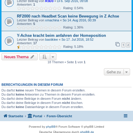
Letzter Beitrag von
R3D3
«
Di 6. Sep 2016, 09:08
Antworten:
1
Rating: 0.54%
RF2000 nach Headbet Scan keine Bewegung in Z Achse
Letzter Beitrag von
xmachina
«
So 14. Aug 2016, 00:39
Antworten:
5
Rating: 1.36%
Y-Achse kracht beim anfahren der Homeposition
Letzter Beitrag von
bastiklee
«
So 17. Jul 2016, 18:52
Antworten:
17
1
2
Rating: 5.18%
Neues Thema
18 Themen • Seite
1
von
1
Gehe zu
BERECHTIGUNGEN IN DIESEM FORUM
Du darfst
keine
neuen Themen in diesem Forum erstellen.
Du darfst
keine
Antworten zu Themen in diesem Forum erstellen.
Du darfst deine Beiträge in diesem Forum
nicht
ändern.
Du darfst deine Beiträge in diesem Forum
nicht
löschen.
Du darfst
keine
Dateianhänge in diesem Forum erstellen.
Startseite
Portal
Foren-Übersicht
Powered by
phpBB
® Forum Software © phpBB Limited
Deutsche Übersetzung durch
phpBB.de