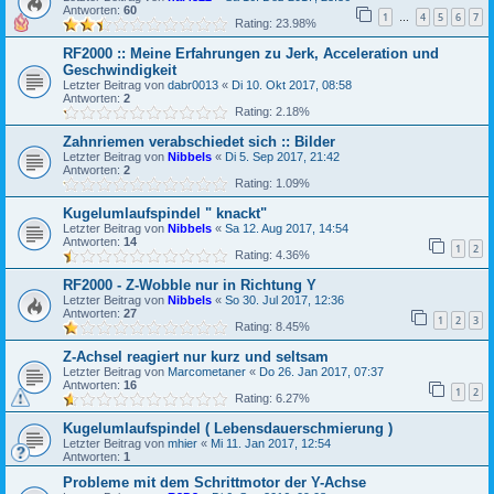
Antworten:
60
1
4
5
6
7
…
Rating: 23.98%
RF2000 :: Meine Erfahrungen zu Jerk, Acceleration und
Geschwindigkeit
Letzter Beitrag von
dabr0013
«
Di 10. Okt 2017, 08:58
Antworten:
2
Rating: 2.18%
Zahnriemen verabschiedet sich :: Bilder
Letzter Beitrag von
Nibbels
«
Di 5. Sep 2017, 21:42
Antworten:
2
Rating: 1.09%
Kugelumlaufspindel " knackt"
Letzter Beitrag von
Nibbels
«
Sa 12. Aug 2017, 14:54
Antworten:
14
1
2
Rating: 4.36%
RF2000 - Z-Wobble nur in Richtung Y
Letzter Beitrag von
Nibbels
«
So 30. Jul 2017, 12:36
Antworten:
27
1
2
3
Rating: 8.45%
Z-Achsel reagiert nur kurz und seltsam
Letzter Beitrag von
Marcometaner
«
Do 26. Jan 2017, 07:37
Antworten:
16
1
2
Rating: 6.27%
Kugelumlaufspindel ( Lebensdauerschmierung )
Letzter Beitrag von
mhier
«
Mi 11. Jan 2017, 12:54
Antworten:
1
Probleme mit dem Schrittmotor der Y-Achse