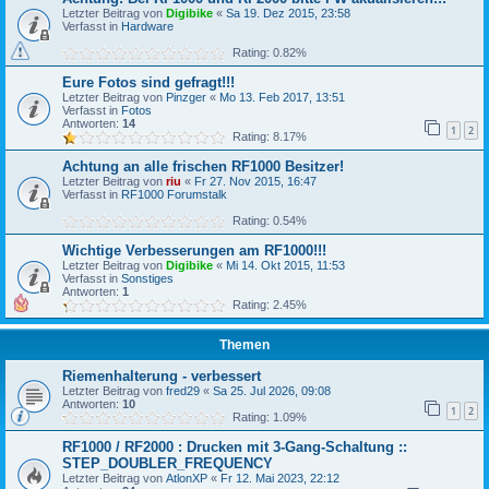
Letzter Beitrag von
Digibike
«
Sa 19. Dez 2015, 23:58
Verfasst in
Hardware
Rating: 0.82%
Eure Fotos sind gefragt!!!
Letzter Beitrag von
Pinzger
«
Mo 13. Feb 2017, 13:51
Verfasst in
Fotos
Antworten:
14
1
2
Rating: 8.17%
Achtung an alle frischen RF1000 Besitzer!
Letzter Beitrag von
riu
«
Fr 27. Nov 2015, 16:47
Verfasst in
RF1000 Forumstalk
Rating: 0.54%
Wichtige Verbesserungen am RF1000!!!
Letzter Beitrag von
Digibike
«
Mi 14. Okt 2015, 11:53
Verfasst in
Sonstiges
Antworten:
1
Rating: 2.45%
Themen
Riemenhalterung - verbessert
Letzter Beitrag von
fred29
«
Sa 25. Jul 2026, 09:08
Antworten:
10
1
2
Rating: 1.09%
RF1000 / RF2000 : Drucken mit 3-Gang-Schaltung ::
STEP_DOUBLER_FREQUENCY
Letzter Beitrag von
AtlonXP
«
Fr 12. Mai 2023, 22:12