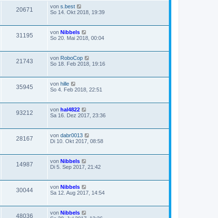
von
s.best
20671
So 14. Okt 2018, 19:39
von
Nibbels
31195
So 20. Mai 2018, 00:04
von
RoboCop
21743
So 18. Feb 2018, 19:16
von
hille
35945
So 4. Feb 2018, 22:51
von
hal4822
93212
Sa 16. Dez 2017, 23:36
von
dabr0013
28167
Di 10. Okt 2017, 08:58
von
Nibbels
14987
Di 5. Sep 2017, 21:42
von
Nibbels
30044
Sa 12. Aug 2017, 14:54
von
Nibbels
48036