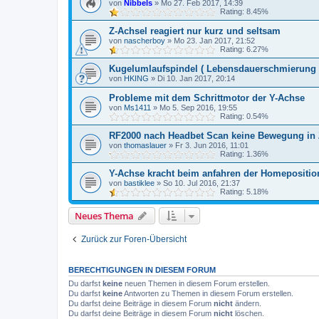
von
Nibbels
»
Mo 27. Feb 2017, 14:39
Rating: 8.45%
Z-Achsel reagiert nur kurz und seltsam
von
nascherboy
»
Mo 23. Jan 2017, 21:52
Rating: 6.27%
Kugelumlaufspindel ( Lebensdauerschmierung 
von
HKING
»
Di 10. Jan 2017, 20:14
Probleme mit dem Schrittmotor der Y-Achse
von
Ms1411
»
Mo 5. Sep 2016, 19:55
Rating: 0.54%
RF2000 nach Headbet Scan keine Bewegung in
von
thomaslauer
»
Fr 3. Jun 2016, 11:01
Rating: 1.36%
Y-Achse kracht beim anfahren der Homepositio
von
bastiklee
»
So 10. Jul 2016, 21:37
Rating: 5.18%
Neues Thema
Zurück zur Foren-Übersicht
BERECHTIGUNGEN IN DIESEM FORUM
Du darfst
keine
neuen Themen in diesem Forum erstellen.
Du darfst
keine
Antworten zu Themen in diesem Forum erstellen.
Du darfst deine Beiträge in diesem Forum
nicht
ändern.
Du darfst deine Beiträge in diesem Forum
nicht
löschen.