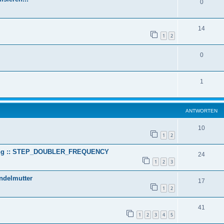
0
14
1
2
0
1
ANTWORTEN
10
1
2
ltung :: STEP_DOUBLER_FREQUENCY
24
1
2
3
ndelmutter
17
1
2
41
1
2
3
4
5