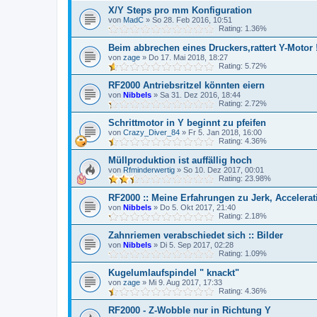
X/Y Steps pro mm Konfiguration
von
MadC
»
So 28. Feb 2016, 10:51
Rating: 1.36%
Beim abbrechen eines Druckers,rattert Y-Motor 
von
zage
»
Do 17. Mai 2018, 18:27
Rating: 5.72%
RF2000 Antriebsritzel könnten eiern
von
Nibbels
»
Sa 31. Dez 2016, 18:44
Rating: 2.72%
Schrittmotor in Y beginnt zu pfeifen
von
Crazy_Diver_84
»
Fr 5. Jan 2018, 16:00
Rating: 4.36%
Müllproduktion ist auffällig hoch
von
Rfminderwertig
»
So 10. Dez 2017, 00:01
Rating: 23.98%
RF2000 :: Meine Erfahrungen zu Jerk, Accelera
von
Nibbels
»
Do 5. Okt 2017, 21:40
Rating: 2.18%
Zahnriemen verabschiedet sich :: Bilder
von
Nibbels
»
Di 5. Sep 2017, 02:28
Rating: 1.09%
Kugelumlaufspindel " knackt"
von
zage
»
Mi 9. Aug 2017, 17:33
Rating: 4.36%
RF2000 - Z-Wobble nur in Richtung Y