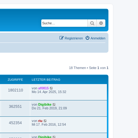
Suche
Erweiterte Suche
Registrieren
Anmelden
18 Themen • Seite
1
von
1
ZUGRIFFE
LETZTER BEITRAG
von
af0815
1802110
Mo 14. Apr 2025, 15:32
von
Digibike
362551
Do 21. Feb 2019, 21:09
von
riu
452354
Mi 17. Feb 2016, 12:54
von
Digibike