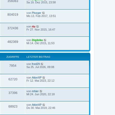
356083
Sa 19. Dez 2015, 23:58
von
Pinzger
804019
Mo 13. Feb 2017, 13:51
von
riu
372436
Fr 27. Nov 2015, 16:47
von
Digibike
482369
Mi 14. Okt 2015, 11:53
ZUGRIFFE
LETZTER BEITRAG
von
fred29
7954
Sa 25. Jul 2026, 09:08
von
AtlonXP
62720
Fr 12. Mai 2023, 22:12
von
mhier
37396
Mi 24. Jun 2020, 22:18
von
AtlonXP
68923
Do 30. Mai 2019, 22:46