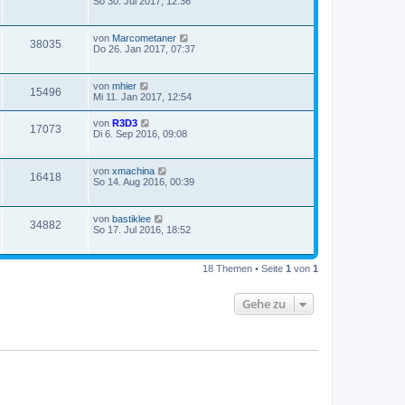
So 30. Jul 2017, 12:36
von
Marcometaner
38035
Do 26. Jan 2017, 07:37
von
mhier
15496
Mi 11. Jan 2017, 12:54
von
R3D3
17073
Di 6. Sep 2016, 09:08
von
xmachina
16418
So 14. Aug 2016, 00:39
von
bastiklee
34882
So 17. Jul 2016, 18:52
18 Themen • Seite
1
von
1
Gehe zu