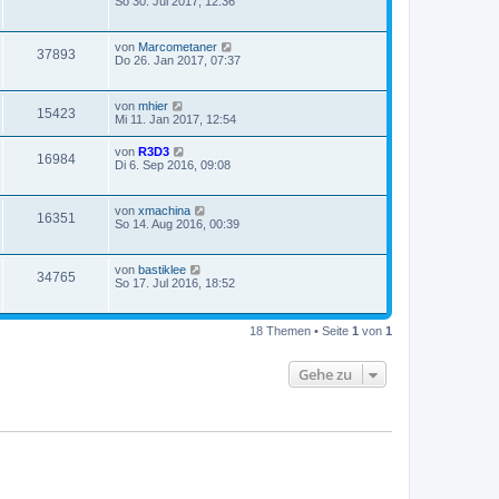
So 30. Jul 2017, 12:36
von
Marcometaner
37893
Do 26. Jan 2017, 07:37
von
mhier
15423
Mi 11. Jan 2017, 12:54
von
R3D3
16984
Di 6. Sep 2016, 09:08
von
xmachina
16351
So 14. Aug 2016, 00:39
von
bastiklee
34765
So 17. Jul 2016, 18:52
18 Themen • Seite
1
von
1
Gehe zu