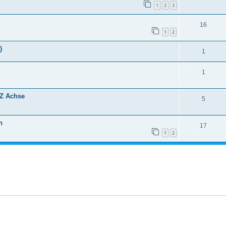
1
2
3
16
1
2
)
1
1
 Z Achse
5
n
17
1
2