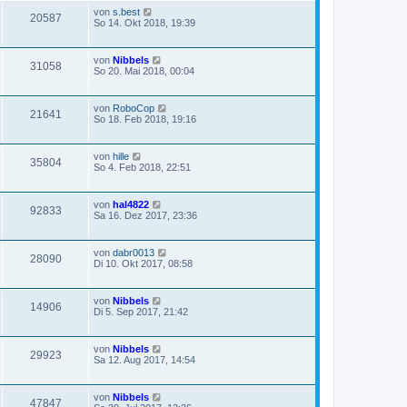
von
s.best
20587
So 14. Okt 2018, 19:39
von
Nibbels
31058
So 20. Mai 2018, 00:04
von
RoboCop
21641
So 18. Feb 2018, 19:16
von
hille
35804
So 4. Feb 2018, 22:51
von
hal4822
92833
Sa 16. Dez 2017, 23:36
von
dabr0013
28090
Di 10. Okt 2017, 08:58
von
Nibbels
14906
Di 5. Sep 2017, 21:42
von
Nibbels
29923
Sa 12. Aug 2017, 14:54
von
Nibbels
47847