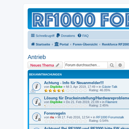
Schnellzugriff
Donations
FAQ
Startseite
Portal
Foren-Übersicht
Renkforce RF200
Antrieb
Suche
Erw
Neues Thema
BEKANNTMACHUNGEN
Achtung - Info für Neuanmelder!!!
von
Digibike
»
Mi 3. Apr 2019, 17:49
» in
Gäste-Talk
Rating: 46.05%
Lösung für Druckeinstellung/Hardwareproblem
von
Digibike
»
Do 21. Feb 2019, 21:09
» in
Filament
Rating: 2.45%
Forenregeln
von
riu
»
Mi 17. Feb 2016, 12:54
» in
RF1000 Forumstalk
Rating: 0.54%
Achtung! Bei RF1000 und RF2000 bitte FW akuali