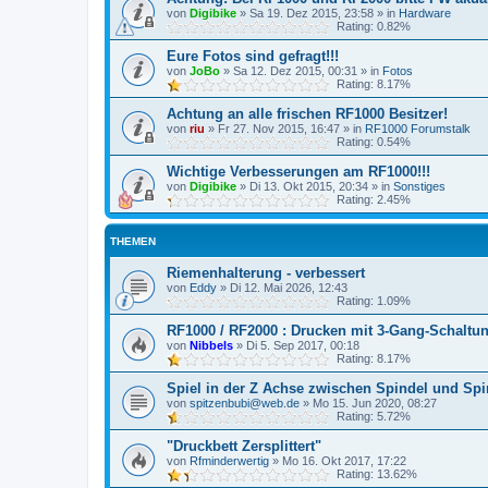
von
Digibike
»
Sa 19. Dez 2015, 23:58
» in
Hardware
Rating: 0.82%
Eure Fotos sind gefragt!!!
von
JoBo
»
Sa 12. Dez 2015, 00:31
» in
Fotos
Rating: 8.17%
Achtung an alle frischen RF1000 Besitzer!
von
riu
»
Fr 27. Nov 2015, 16:47
» in
RF1000 Forumstalk
Rating: 0.54%
Wichtige Verbesserungen am RF1000!!!
von
Digibike
»
Di 13. Okt 2015, 20:34
» in
Sonstiges
Rating: 2.45%
THEMEN
Riemenhalterung - verbessert
von
Eddy
»
Di 12. Mai 2026, 12:43
Rating: 1.09%
RF1000 / RF2000 : Drucken mit 3-Gang-Scha
von
Nibbels
»
Di 5. Sep 2017, 00:18
Rating: 8.17%
Spiel in der Z Achse zwischen Spindel und Spi
von
spitzenbubi@web.de
»
Mo 15. Jun 2020, 08:27
Rating: 5.72%
"Druckbett Zersplittert"
von
Rfminderwertig
»
Mo 16. Okt 2017, 17:22
Rating: 13.62%