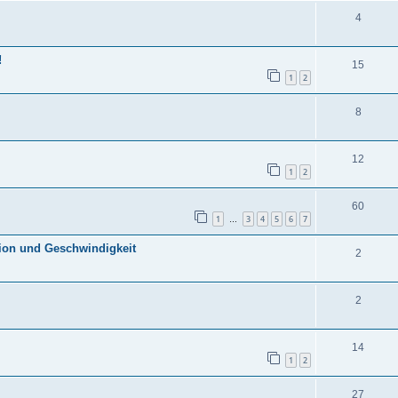
4
!
15
1
2
8
12
1
2
60
1
3
4
5
6
7
…
tion und Geschwindigkeit
2
2
14
1
2
27