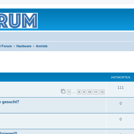
0 Forum
Hardware
Antrieb
eiterte Suche
ANTWORTEN
111
1
8
9
10
11
12
…
e gesucht?
0
0
sieren!!!