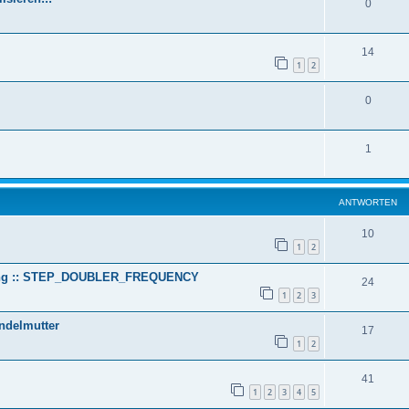
0
14
1
2
0
1
ANTWORTEN
10
1
2
ltung :: STEP_DOUBLER_FREQUENCY
24
1
2
3
ndelmutter
17
1
2
41
1
2
3
4
5