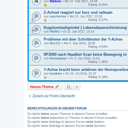
von
Nibbels
»
Mo 27. Feb 2017, 14:39
Rating: 8.45%
Z-Achsel reagiert nur kurz und seltsam
von
nascherboy
»
Mo 23. Jan 2017, 21:52
Rating: 6.27%
Kugelumlaufspindel ( Lebensdauerschmierung 
von
HKING
»
Di 10. Jan 2017, 20:14
Probleme mit dem Schrittmotor der Y-Achse
von
Ms1411
»
Mo 5. Sep 2016, 19:55
Rating: 0.54%
RF2000 nach Headbet Scan keine Bewegung in
von
thomaslauer
»
Fr 3. Jun 2016, 11:01
Rating: 1.36%
Y-Achse kracht beim anfahren der Homepositio
von
bastiklee
»
So 10. Jul 2016, 21:37
Rating: 5.18%
Neues Thema
Zurück zur Foren-Übersicht
BERECHTIGUNGEN IN DIESEM FORUM
Du darfst
keine
neuen Themen in diesem Forum erstellen.
Du darfst
keine
Antworten zu Themen in diesem Forum erstellen.
Du darfst deine Beiträge in diesem Forum
nicht
ändern.
Du darfst deine Beiträge in diesem Forum
nicht
löschen.