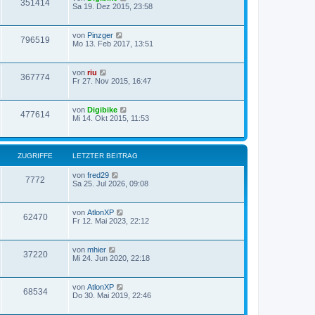
351414
Sa 19. Dez 2015, 23:58
von
Pinzger
796519
Mo 13. Feb 2017, 13:51
von
riu
367774
Fr 27. Nov 2015, 16:47
von
Digibike
477614
Mi 14. Okt 2015, 11:53
ZUGRIFFE
LETZTER BEITRAG
von
fred29
7772
Sa 25. Jul 2026, 09:08
von
AtlonXP
62470
Fr 12. Mai 2023, 22:12
von
mhier
37220
Mi 24. Jun 2020, 22:18
von
AtlonXP
68534
Do 30. Mai 2019, 22:46