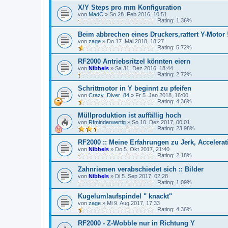
X/Y Steps pro mm Konfiguration
von
MadC
»
So 28. Feb 2016, 10:51
Rating: 1.36%
Beim abbrechen eines Druckers,rattert Y-Motor 
von
zage
»
Do 17. Mai 2018, 18:27
Rating: 5.72%
RF2000 Antriebsritzel könnten eiern
von
Nibbels
»
Sa 31. Dez 2016, 18:44
Rating: 2.72%
Schrittmotor in Y beginnt zu pfeifen
von
Crazy_Diver_84
»
Fr 5. Jan 2018, 16:00
Rating: 4.36%
Müllproduktion ist auffällig hoch
von
Rfminderwertig
»
So 10. Dez 2017, 00:01
Rating: 23.98%
RF2000 :: Meine Erfahrungen zu Jerk, Accelera
von
Nibbels
»
Do 5. Okt 2017, 21:40
Rating: 2.18%
Zahnriemen verabschiedet sich :: Bilder
von
Nibbels
»
Di 5. Sep 2017, 02:28
Rating: 1.09%
Kugelumlaufspindel " knackt"
von
zage
»
Mi 9. Aug 2017, 17:33
Rating: 4.36%
RF2000 - Z-Wobble nur in Richtung Y