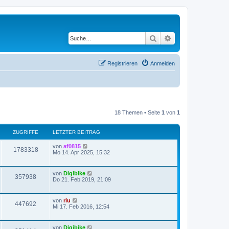
Suche
Erweiterte Suche
Registrieren
Anmelden
18 Themen • Seite
1
von
1
ZUGRIFFE
LETZTER BEITRAG
von
af0815
1783318
Mo 14. Apr 2025, 15:32
von
Digibike
357938
Do 21. Feb 2019, 21:09
von
riu
447692
Mi 17. Feb 2016, 12:54
von
Digibike