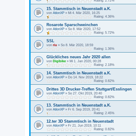
Rating: 2.72%
15. Stammtisch in Neuenstadt a.K.
von
AtlonXP
»
Mi 4. Mär 2020, 16:25
Rating: 4.36%
Rosarote Sparschweinchen
von
AtlonXP
»
So 8. Mär 2020, 17:52
Rating: 5.72%
SSL
von
riu
»
So 8. Mär 2020, 18:59
Rating: 1.36%
Glückliches neues Jahr 2020 allen
von
Digibike
»
Mi 1. Jan 2020, 00:28
Rating: 2.18%
14. Stammtisch in Neuenstadt a.K.
von
AtlonXP
»
Do 14. Nov 2019, 18:22
Rating: 0.82%
Drittes 3D Drucker-Treffen Stuttgart/Esslingen
von
AtlonXP
»
So 27. Okt 2019, 20:40
Rating: 0.82%
13. Stammtisch in Neuenstadt a.K.
von
AtlonXP
»
Fr 6. Sep 2019, 20:41
Rating: 2.45%
12.ter 3D Stammtisch in Neuenstadt
von
AtlonXP
»
Fr 21. Jun 2019, 10:11
Rating: 0.82%