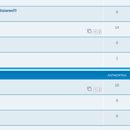
sieren!!!
0
14
1
2
0
1
ANTWORTEN
10
1
2
0
0