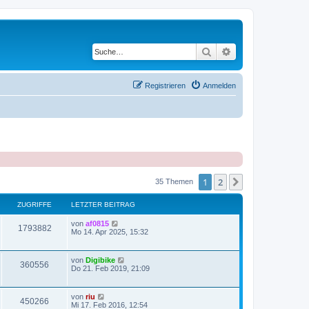
Suche
Erweiterte Suche
Registrieren
Anmelden
1
2
Nächste
35 Themen
ZUGRIFFE
LETZTER BEITRAG
von
af0815
1793882
Mo 14. Apr 2025, 15:32
von
Digibike
360556
Do 21. Feb 2019, 21:09
von
riu
450266
Mi 17. Feb 2016, 12:54