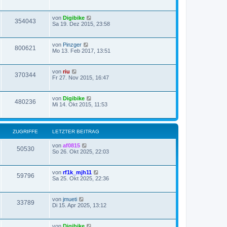
von
Digibike
354043
Sa 19. Dez 2015, 23:58
von
Pinzger
800621
Mo 13. Feb 2017, 13:51
von
riu
370344
Fr 27. Nov 2015, 16:47
von
Digibike
480236
Mi 14. Okt 2015, 11:53
ZUGRIFFE
LETZTER BEITRAG
von
af0815
50530
So 26. Okt 2025, 22:03
von
rf1k_mjh11
59796
Sa 25. Okt 2025, 22:36
von
jmueti
33789
Di 15. Apr 2025, 13:12
von
Digibike