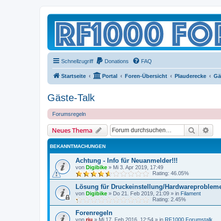
Schnellzugriff
Donations
FAQ
Startseite
Portal
Foren-Übersicht
Plauderecke
Gä
Gäste-Talk
Forumsregeln
Suche
Erw
Neues Thema
BEKANNTMACHUNGEN
Achtung - Info für Neuanmelder!!!
von
Digibike
»
Mi 3. Apr 2019, 17:49
Rating: 46.05%
Lösung für Druckeinstellung/Hardwareproblem
von
Digibike
»
Do 21. Feb 2019, 21:09
» in
Filament
Rating: 2.45%
Forenregeln
von
riu
»
Mi 17. Feb 2016, 12:54
» in
RF1000 Forumstalk