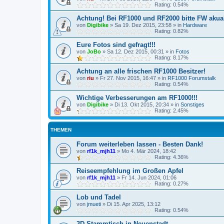
Rating: 0.54%
Achtung! Bei RF1000 und RF2000 bitte FW akuali
von
Digibike
»
Sa 19. Dez 2015, 23:58
» in
Hardware
Rating: 0.82%
Eure Fotos sind gefragt!!!
von
JoBo
»
Sa 12. Dez 2015, 00:31
» in
Fotos
Rating: 8.17%
Achtung an alle frischen RF1000 Besitzer!
von
riu
»
Fr 27. Nov 2015, 16:47
» in
RF1000 Forumstalk
Rating: 0.54%
Wichtige Verbesserungen am RF1000!!!
von
Digibike
»
Di 13. Okt 2015, 20:34
» in
Sonstiges
Rating: 2.45%
THEMEN
Forum weiterleben lassen - Besten Dank!
von
rf1k_mjh11
»
Mo 4. Mär 2024, 18:42
Rating: 4.36%
Reiseempfehlung im Großen Apfel
von
rf1k_mjh11
»
Fr 14. Jun 2024, 01:06
Rating: 0.27%
Lob und Tadel
von
jmueti
»
Di 15. Apr 2025, 13:12
Rating: 0.54%
3D Stammtisch in Neuenstadt