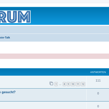
ste-Talk
eiterte Suche
ANTWORTEN
111
1
8
9
10
11
12
…
e gesucht?
0
0