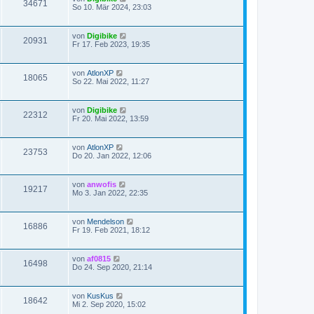
34671
So 10. Mär 2024, 23:03
von
Digibike
20931
Fr 17. Feb 2023, 19:35
von
AtlonXP
18065
So 22. Mai 2022, 11:27
von
Digibike
22312
Fr 20. Mai 2022, 13:59
von
AtlonXP
23753
Do 20. Jan 2022, 12:06
von
anwofis
19217
Mo 3. Jan 2022, 22:35
von
Mendelson
16886
Fr 19. Feb 2021, 18:12
von
af0815
16498
Do 24. Sep 2020, 21:14
von
KusKus
18642
Mi 2. Sep 2020, 15:02