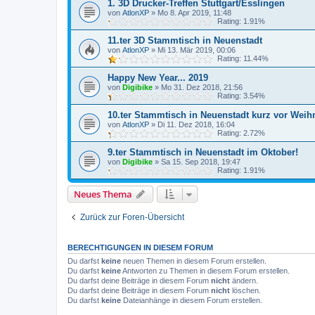
1. 3D Drucker-Treffen Stuttgart/Esslingen
von
AtlonXP
»
Mo 8. Apr 2019, 11:48
Rating: 1.91%
11.ter 3D Stammtisch in Neuenstadt
von
AtlonXP
»
Mi 13. Mär 2019, 00:06
Rating: 11.44%
Happy New Year... 2019
von
Digibike
»
Mo 31. Dez 2018, 21:56
Rating: 3.54%
10.ter Stammtisch in Neuenstadt kurz vor Weih
von
AtlonXP
»
Di 11. Dez 2018, 16:04
Rating: 2.72%
9.ter Stammtisch in Neuenstadt im Oktober!
von
Digibike
»
Sa 15. Sep 2018, 19:47
Rating: 1.91%
Neues Thema
Zurück zur Foren-Übersicht
BERECHTIGUNGEN IN DIESEM FORUM
Du darfst
keine
neuen Themen in diesem Forum erstellen.
Du darfst
keine
Antworten zu Themen in diesem Forum erstellen.
Du darfst deine Beiträge in diesem Forum
nicht
ändern.
Du darfst deine Beiträge in diesem Forum
nicht
löschen.
Du darfst
keine
Dateianhänge in diesem Forum erstellen.