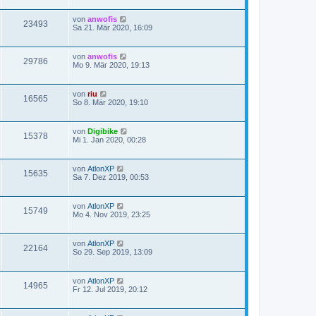
von
anwofis
23493
Sa 21. Mär 2020, 16:09
von
anwofis
29786
Mo 9. Mär 2020, 19:13
von
riu
16565
So 8. Mär 2020, 19:10
von
Digibike
15378
Mi 1. Jan 2020, 00:28
von
AtlonXP
15635
Sa 7. Dez 2019, 00:53
von
AtlonXP
15749
Mo 4. Nov 2019, 23:25
von
AtlonXP
22164
So 29. Sep 2019, 13:09
von
AtlonXP
14965
Fr 12. Jul 2019, 20:12