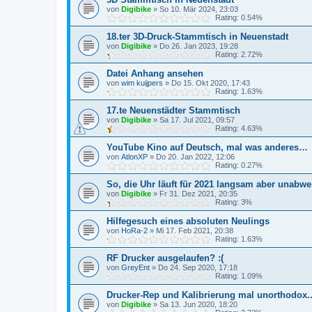
von
Digibike
»
So 10. Mär 2024, 23:03
Rating: 0.54%
18.ter 3D-Druck-Stammtisch in Neuenstadt
von
Digibike
»
Do 26. Jan 2023, 19:28
Rating: 2.72%
Datei Anhang ansehen
von
wim kuijpers
»
Do 15. Okt 2020, 17:43
Rating: 1.63%
17.te Neuenstädter Stammtisch
von
Digibike
»
Sa 17. Jul 2021, 09:57
Rating: 4.63%
YouTube Kino auf Deutsch, mal was anderes…
von
AtlonXP
»
Do 20. Jan 2022, 12:06
Rating: 0.27%
So, die Uhr läuft für 2021 langsam aber unabwe
von
Digibike
»
Fr 31. Dez 2021, 20:35
Rating: 3%
Hilfegesuch eines absoluten Neulings
von
HoRa-2
»
Mi 17. Feb 2021, 20:38
Rating: 1.63%
RF Drucker ausgelaufen? :(
von
GreyEnt
»
Do 24. Sep 2020, 17:18
Rating: 1.09%
Drucker-Rep und Kalibrierung mal unorthodox... 
von
Digibike
»
Sa 13. Jun 2020, 18:20