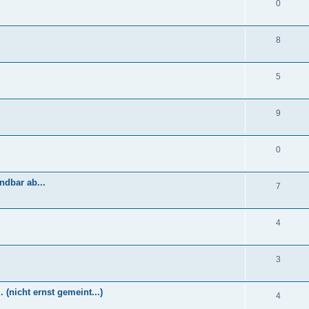
0
8
5
9
0
ndbar ab...
7
4
3
(nicht ernst gemeint...)
4