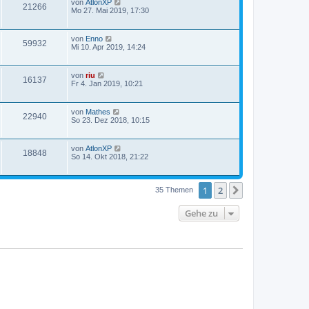
von
AtlonXP
21266
Mo 27. Mai 2019, 17:30
von
Enno
59932
Mi 10. Apr 2019, 14:24
von
riu
16137
Fr 4. Jan 2019, 10:21
von
Mathes
22940
So 23. Dez 2018, 10:15
von
AtlonXP
18848
So 14. Okt 2018, 21:22
1
2
Nächste
35 Themen
Gehe zu