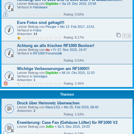
Letzter Beitrag von
Digibike
«
Sa 19. Dez 2015, 23:58
Verfasst in
Hardware
Rating: 0.82%
Eure Fotos sind gefragt!!!
Letzter Beitrag von
Pinzger
«
Mo 13. Feb 2017, 13:51
Verfasst in
Fotos
Antworten:
14
1
2
Rating: 8.17%
Achtung an alle frischen RF1000 Besitzer!
Letzter Beitrag von
riu
«
Fr 27. Nov 2015, 16:47
Verfasst in
RF1000 Forumstalk
Rating: 0.54%
Wichtige Verbesserungen am RF1000!!!
Letzter Beitrag von
Digibike
«
Mi 14. Okt 2015, 11:53
Verfasst in
Sonstiges
Antworten:
1
Rating: 2.45%
Themen
Druck über Heimnetz überwachen
Letzter Beitrag von
Klaus1311
«
Mo 25. Feb 2019, 08:40
Antworten:
2
Rating: 1.63%
Erweiterung: Case Fan (Gehäuse Lüfter) für RF1000 V2
Letzter Beitrag von
JoBo
«
Sa 5. Dez 2015, 19:03
Rating: 0.27%