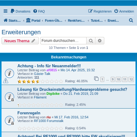
Donations
FAQ
Registrieren
Anmelden
S
Startseite
Portal
Foren-Übersicht
Renkforce RF1000 Forum
Tutorials & Co
Erweiterungen
u
Erweiterungen
c
Suche
Erweiterte Suche
Neues Thema
h
10 Themen • Seite
1
von
1
e
Bekanntmachungen
Achtung - Info für Neuanmelder!!!
Letzter Beitrag von
af0815
«
Mo 14. Apr 2025, 15:32
Verfasst in
Gäste-Talk
Antworten:
111
1
9
10
11
12
…
Rating: 46.05%
Lösung für Druckeinstellung/Hardwareprobleme gesucht?
Letzter Beitrag von
Digibike
«
Do 21. Feb 2019, 21:09
Verfasst in
Filament
Rating: 2.45%
Forenregeln
Letzter Beitrag von
riu
«
Mi 17. Feb 2016, 12:54
Verfasst in
RF1000 Forumstalk
Rating: 0.54%
Achtung! Bei RF1000 und RF2000 bitte FW akualisieren!!!