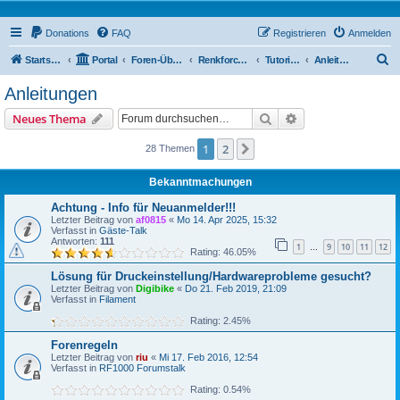
Donations
FAQ
Registrieren
Anmelden
S
Startseite
Portal
Foren-Übersicht
Renkforce RF1000 Forum
Tutorials & Co
Anleitungen
u
Anleitungen
c
Suche
Erweiterte Suche
Neues Thema
h
e
1
2
Nächste
28 Themen
Bekanntmachungen
Achtung - Info für Neuanmelder!!!
Letzter Beitrag von
af0815
«
Mo 14. Apr 2025, 15:32
Verfasst in
Gäste-Talk
Antworten:
111
1
9
10
11
12
…
Rating: 46.05%
Lösung für Druckeinstellung/Hardwareprobleme gesucht?
Letzter Beitrag von
Digibike
«
Do 21. Feb 2019, 21:09
Verfasst in
Filament
Rating: 2.45%
Forenregeln
Letzter Beitrag von
riu
«
Mi 17. Feb 2016, 12:54
Verfasst in
RF1000 Forumstalk
Rating: 0.54%