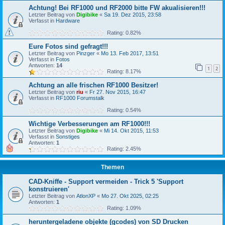
Achtung! Bei RF1000 und RF2000 bitte FW akualisieren!!!
Letzter Beitrag von
Digibike
«
Sa 19. Dez 2015, 23:58
Verfasst in
Hardware
Rating: 0.82%
Eure Fotos sind gefragt!!!
Letzter Beitrag von
Pinzger
«
Mo 13. Feb 2017, 13:51
Verfasst in
Fotos
Antworten:
14
1
2
Rating: 8.17%
Achtung an alle frischen RF1000 Besitzer!
Letzter Beitrag von
riu
«
Fr 27. Nov 2015, 16:47
Verfasst in
RF1000 Forumstalk
Rating: 0.54%
Wichtige Verbesserungen am RF1000!!!
Letzter Beitrag von
Digibike
«
Mi 14. Okt 2015, 11:53
Verfasst in
Sonstiges
Antworten:
1
Rating: 2.45%
Themen
CAD-Kniffe - Support vermeiden - Trick 5 'Support
konstruieren'
Letzter Beitrag von
AtlonXP
«
Mo 27. Okt 2025, 02:25
Antworten:
1
Rating: 1.09%
heruntergeladene objekte (gcodes) von SD Drucken