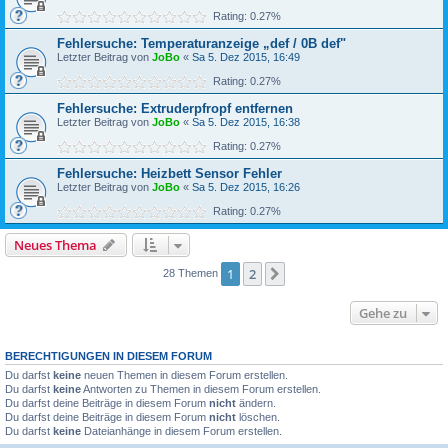
Rating: 0.27%
Fehlersuche: Temperaturanzeige „def / 0B def"
Letzter Beitrag von
JoBo
«
Sa 5. Dez 2015, 16:49
Rating: 0.27%
Fehlersuche: Extruderpfropf entfernen
Letzter Beitrag von
JoBo
«
Sa 5. Dez 2015, 16:38
Rating: 0.27%
Fehlersuche: Heizbett Sensor Fehler
Letzter Beitrag von
JoBo
«
Sa 5. Dez 2015, 16:26
Rating: 0.27%
Neues Thema
1
2
Nächste
28 Themen
Gehe zu
BERECHTIGUNGEN IN DIESEM FORUM
Du darfst
keine
neuen Themen in diesem Forum erstellen.
Du darfst
keine
Antworten zu Themen in diesem Forum erstellen.
Du darfst deine Beiträge in diesem Forum
nicht
ändern.
Du darfst deine Beiträge in diesem Forum
nicht
löschen.
Du darfst
keine
Dateianhänge in diesem Forum erstellen.