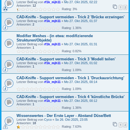
Letzter Beitrag von
rf1k_mjh11
«
Mo 27. Okt 2025, 02:22
Antworten:
12
1
2
Rating: 3%
CAD-Kniffe - Support vermeiden - Trick 2 'Brücke erzwingen'
Letzter Beitrag von
rf1k_mjh11
«
Mo 27. Okt 2025, 01:37
Antworten:
2
Rating: 1.36%
Modifier Meshes - (in etwa: modifizierende
Strukturen/Objekte)
Letzter Beitrag von
rf1k_mjh11
«
Mo 27. Okt 2025, 01:31
Antworten:
1
Rating: 0.82%
CAD-Kniffe - Support vermeiden - Trick 3 'Modell teilen'
Letzter Beitrag von
rf1k_mjh11
«
Mo 27. Okt 2025, 01:02
Antworten:
1
Rating: 1.09%
CAD-Kniffe - Support vermeiden - Trick 1 'Druckausrichtung'
Letzter Beitrag von
rf1k_mjh11
«
Mo 27. Okt 2025, 00:14
Rating: 1.09%
CAD-Kniffe - Support vermeiden - Trick 4 'künstliche Brücke'
Letzter Beitrag von
rf1k_mjh11
«
Mo 27. Okt 2025, 00:12
Antworten:
1
Rating: 1.36%
Wissenswertes - Der Erste Layer - Abstand Düse/Bett
Letzter Beitrag von
Cyco
«
So 26. Okt 2025, 23:05
Antworten:
18
1
2
Rating: 7.63%