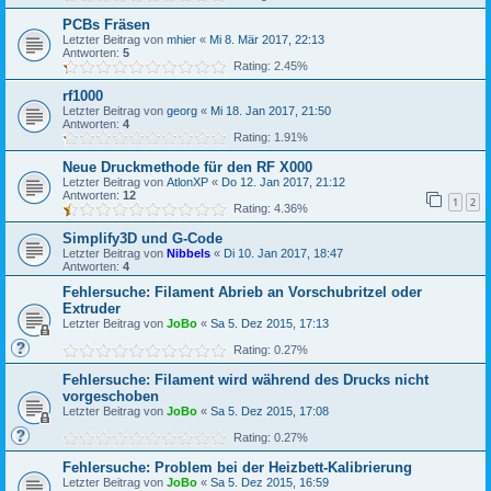
PCBs Fräsen
Letzter Beitrag von
mhier
«
Mi 8. Mär 2017, 22:13
Antworten:
5
Rating: 2.45%
rf1000
Letzter Beitrag von
georg
«
Mi 18. Jan 2017, 21:50
Antworten:
4
Rating: 1.91%
Neue Druckmethode für den RF X000
Letzter Beitrag von
AtlonXP
«
Do 12. Jan 2017, 21:12
Antworten:
12
1
2
Rating: 4.36%
Simplify3D und G-Code
Letzter Beitrag von
Nibbels
«
Di 10. Jan 2017, 18:47
Antworten:
4
Fehlersuche: Filament Abrieb an Vorschubritzel oder
Extruder
Letzter Beitrag von
JoBo
«
Sa 5. Dez 2015, 17:13
Rating: 0.27%
Fehlersuche: Filament wird während des Drucks nicht
vorgeschoben
Letzter Beitrag von
JoBo
«
Sa 5. Dez 2015, 17:08
Rating: 0.27%
Fehlersuche: Problem bei der Heizbett-Kalibrierung
Letzter Beitrag von
JoBo
«
Sa 5. Dez 2015, 16:59