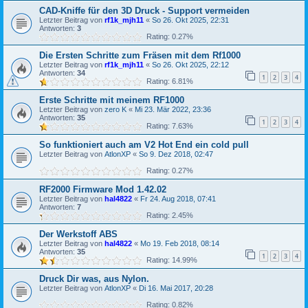
CAD-Kniffe für den 3D Druck - Support vermeiden
Letzter Beitrag von
rf1k_mjh11
«
So 26. Okt 2025, 22:31
Antworten:
3
Rating: 0.27%
Die Ersten Schritte zum Fräsen mit dem Rf1000
Letzter Beitrag von
rf1k_mjh11
«
So 26. Okt 2025, 22:12
Antworten:
34
1
2
3
4
Rating: 6.81%
Erste Schritte mit meinem RF1000
Letzter Beitrag von
zero K
«
Mi 23. Mär 2022, 23:36
Antworten:
35
1
2
3
4
Rating: 7.63%
So funktioniert auch am V2 Hot End ein cold pull
Letzter Beitrag von
AtlonXP
«
So 9. Dez 2018, 02:47
Rating: 0.27%
RF2000 Firmware Mod 1.42.02
Letzter Beitrag von
hal4822
«
Fr 24. Aug 2018, 07:41
Antworten:
7
Rating: 2.45%
Der Werkstoff ABS
Letzter Beitrag von
hal4822
«
Mo 19. Feb 2018, 08:14
Antworten:
35
1
2
3
4
Rating: 14.99%
Druck Dir was, aus Nylon.
Letzter Beitrag von
AtlonXP
«
Di 16. Mai 2017, 20:28
Rating: 0.82%