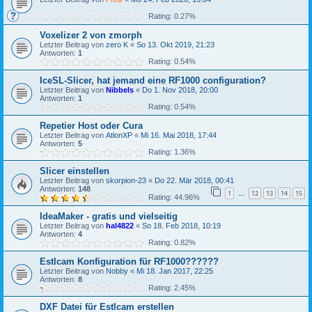
Rating: 0.27%
Voxelizer 2 von zmorph
Letzter Beitrag von
zero K
«
So 13. Okt 2019, 21:23
Antworten:
1
Rating: 0.54%
IceSL-Slicer, hat jemand eine RF1000 configuration?
Letzter Beitrag von
Nibbels
«
Do 1. Nov 2018, 20:00
Antworten:
1
Rating: 0.54%
Repetier Host oder Cura
Letzter Beitrag von
AtlonXP
«
Mi 16. Mai 2018, 17:44
Antworten:
5
Rating: 1.36%
Slicer einstellen
Letzter Beitrag von
skorpion-23
«
Do 22. Mär 2018, 00:41
Antworten:
148
1
12
13
14
15
…
Rating: 44.96%
IdeaMaker - gratis und vielseitig
Letzter Beitrag von
hal4822
«
So 18. Feb 2018, 10:19
Antworten:
4
Rating: 0.82%
Estlcam Konfiguration für RF1000??????
Letzter Beitrag von
Nobby
«
Mi 18. Jan 2017, 22:25
Antworten:
8
Rating: 2.45%
DXF Datei für Estlcam erstellen