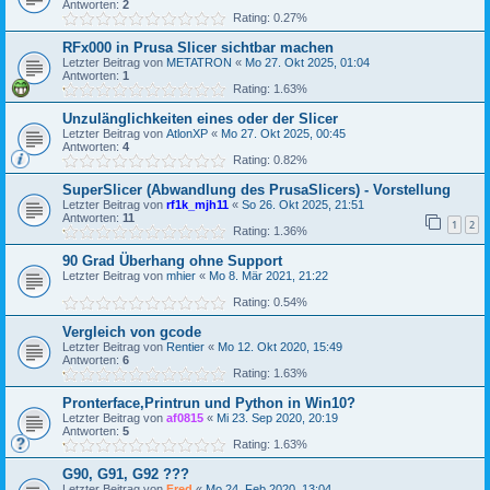
Antworten:
2
Rating: 0.27%
RFx000 in Prusa Slicer sichtbar machen
Letzter Beitrag von
METATRON
«
Mo 27. Okt 2025, 01:04
Antworten:
1
Rating: 1.63%
Unzulänglichkeiten eines oder der Slicer
Letzter Beitrag von
AtlonXP
«
Mo 27. Okt 2025, 00:45
Antworten:
4
Rating: 0.82%
SuperSlicer (Abwandlung des PrusaSlicers) - Vorstellung
Letzter Beitrag von
rf1k_mjh11
«
So 26. Okt 2025, 21:51
Antworten:
11
1
2
Rating: 1.36%
90 Grad Überhang ohne Support
Letzter Beitrag von
mhier
«
Mo 8. Mär 2021, 21:22
Rating: 0.54%
Vergleich von gcode
Letzter Beitrag von
Rentier
«
Mo 12. Okt 2020, 15:49
Antworten:
6
Rating: 1.63%
Pronterface,Printrun und Python in Win10?
Letzter Beitrag von
af0815
«
Mi 23. Sep 2020, 20:19
Antworten:
5
Rating: 1.63%
G90, G91, G92 ???
Letzter Beitrag von
Fred
«
Mo 24. Feb 2020, 13:04