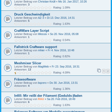
Letzter Beitrag von
Christian Knüll
«
Mo 16. Jan 2017, 10:26
Antworten:
3
Rating: 1.09%
Druck Geschwindigkeit
Letzter Beitrag von
AZ-3
«
Di 13. Dez 2016, 14:31
Antworten:
5
Rating: 1.63%
CraftWare Layer Script
Letzter Beitrag von
Wessix
«
So 20. Nov 2016, 05:08
Antworten:
1
Rating: 0.54%
Fallstrick Craftware support
Letzter Beitrag von
mhier
«
Fr 4. Nov 2016, 10:48
Antworten:
1
Rating: 0.82%
Meshmixer Slicer
Letzter Beitrag von
MagWeb
«
Fr 23. Sep 2016, 18:31
Antworten:
13
1
2
Rating: 4.09%
Fräsesoftware
Letzter Beitrag von
bqzero
«
Do 30. Jun 2016, 13:31
Antworten:
4
Rating: 1.36%
Infill: Mir reißt der Filament (Gedulds-)faden
Letzter Beitrag von
RAU
«
Sa 20. Feb 2016, 18:49
Antworten:
6
Rating: 1.63%
Balancer-Software um Modelle auszutrimmen...