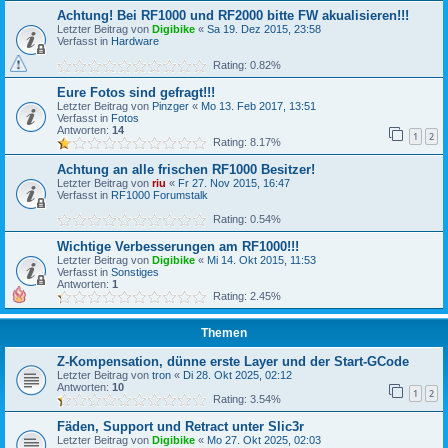
Achtung! Bei RF1000 und RF2000 bitte FW akualisieren!!!
Letzter Beitrag von
Digibike
«
Sa 19. Dez 2015, 23:58
Verfasst in
Hardware
Rating: 0.82%
Eure Fotos sind gefragt!!!
Letzter Beitrag von
Pinzger
«
Mo 13. Feb 2017, 13:51
Verfasst in
Fotos
Antworten:
14
1
2
Rating: 8.17%
Achtung an alle frischen RF1000 Besitzer!
Letzter Beitrag von
riu
«
Fr 27. Nov 2015, 16:47
Verfasst in
RF1000 Forumstalk
Rating: 0.54%
Wichtige Verbesserungen am RF1000!!!
Letzter Beitrag von
Digibike
«
Mi 14. Okt 2015, 11:53
Verfasst in
Sonstiges
Antworten:
1
Rating: 2.45%
Themen
Z-Kompensation, dünne erste Layer und der Start-GCode
Letzter Beitrag von
tron
«
Di 28. Okt 2025, 02:12
Antworten:
10
1
2
Rating: 3.54%
Fäden, Support und Retract unter Slic3r
Letzter Beitrag von
Digibike
«
Mo 27. Okt 2025, 02:03