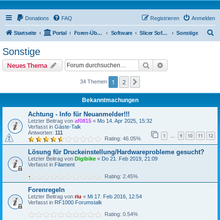
Donations
FAQ
Registrieren
Anmelden
S
Startseite
Portal
Foren-Übersicht
Software
Slicer Software
Sonstige
u
Sonstige
c
Suche
Erweiterte Suche
Neues Thema
h
e
1
2
Nächste
34 Themen
Bekanntmachungen
Achtung - Info für Neuanmelder!!!
Letzter Beitrag von
af0815
«
Mo 14. Apr 2025, 15:32
Verfasst in
Gäste-Talk
Antworten:
111
1
9
10
11
12
…
Rating: 46.05%
Lösung für Druckeinstellung/Hardwareprobleme gesucht?
Letzter Beitrag von
Digibike
«
Do 21. Feb 2019, 21:09
Verfasst in
Filament
Rating: 2.45%
Forenregeln
Letzter Beitrag von
riu
«
Mi 17. Feb 2016, 12:54
Verfasst in
RF1000 Forumstalk
Rating: 0.54%