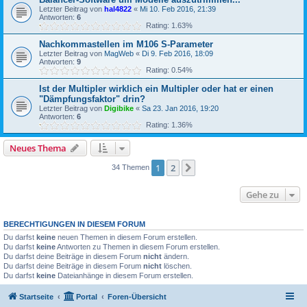
Letzter Beitrag von
hal4822
«
Mi 10. Feb 2016, 21:39
Antworten:
6
Rating: 1.63%
Nachkommastellen im M106 S-Parameter
Letzter Beitrag von
MagWeb
«
Di 9. Feb 2016, 18:09
Antworten:
9
Rating: 0.54%
Ist der Multipler wirklich ein Multipler oder hat er einen
"Dämpfungsfaktor" drin?
Letzter Beitrag von
Digibike
«
Sa 23. Jan 2016, 19:20
Antworten:
6
Rating: 1.36%
Neues Thema
1
2
Nächste
34 Themen
Gehe zu
BERECHTIGUNGEN IN DIESEM FORUM
Du darfst
keine
neuen Themen in diesem Forum erstellen.
Du darfst
keine
Antworten zu Themen in diesem Forum erstellen.
Du darfst deine Beiträge in diesem Forum
nicht
ändern.
Du darfst deine Beiträge in diesem Forum
nicht
löschen.
Du darfst
keine
Dateianhänge in diesem Forum erstellen.
Startseite
Portal
Foren-Übersicht