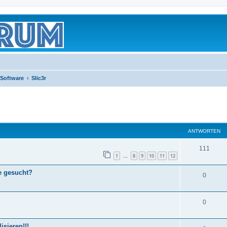
 Software
Slic3r
eiterte Suche
ANTWORTEN
111
1
8
9
10
11
12
…
e gesucht?
0
0
sieren!!!