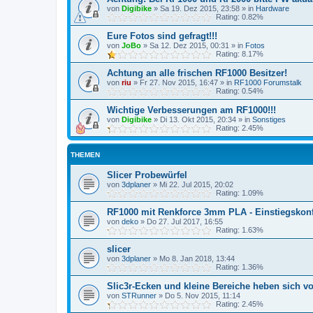
von
Digibike
»
Sa 19. Dez 2015, 23:58
» in
Hardware
Rating: 0.82%
Eure Fotos sind gefragt!!!
von
JoBo
»
Sa 12. Dez 2015, 00:31
» in
Fotos
Rating: 8.17%
Achtung an alle frischen RF1000 Besitzer!
von
riu
»
Fr 27. Nov 2015, 16:47
» in
RF1000 Forumstalk
Rating: 0.54%
Wichtige Verbesserungen am RF1000!!!
von
Digibike
»
Di 13. Okt 2015, 20:34
» in
Sonstiges
Rating: 2.45%
THEMEN
Slicer Probewürfel
von
3dplaner
»
Mi 22. Jul 2015, 20:02
Rating: 1.09%
RF1000 mit Renkforce 3mm PLA - Einstiegskon
von
deko
»
Do 27. Jul 2017, 16:55
Rating: 1.63%
slicer
von
3dplaner
»
Mo 8. Jan 2018, 13:44
Rating: 1.36%
Slic3r-Ecken und kleine Bereiche heben sich 
von
STRunner
»
Do 5. Nov 2015, 11:14
Rating: 2.45%