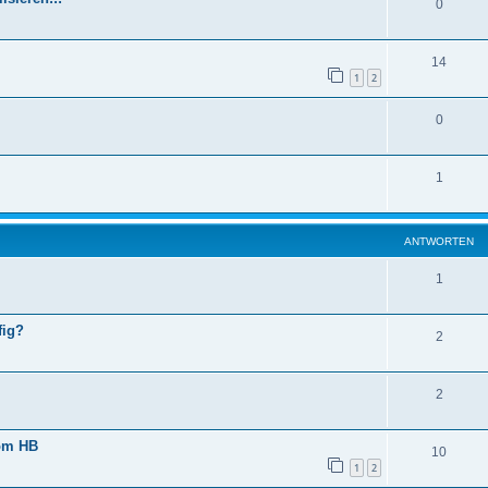
0
14
1
2
0
1
ANTWORTEN
1
fig?
2
2
vom HB
10
1
2