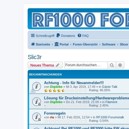
Schnellzugriff
Donations
FAQ
Startseite
Portal
Foren-Übersicht
Software
Slicer
Slic3r
Suche
Erw
Neues Thema
BEKANNTMACHUNGEN
Achtung - Info für Neuanmelder!!!
von
Digibike
»
Mi 3. Apr 2019, 17:49
» in
Gäste-Talk
Rating: 46.05%
Lösung für Druckeinstellung/Hardwareproblem
von
Digibike
»
Do 21. Feb 2019, 21:09
» in
Filament
Rating: 2.45%
Forenregeln
von
riu
»
Mi 17. Feb 2016, 12:54
» in
RF1000 Forumstalk
Rating: 0.54%
Achtung! Bei RF1000 und RF2000 bitte FW akuali