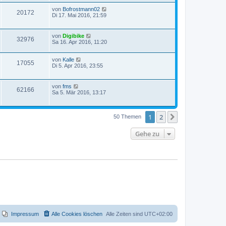
von
Bofrostmann02
20172
Di 17. Mai 2016, 21:59
von
Digibike
32976
Sa 16. Apr 2016, 11:20
von
Kalle
17055
Di 5. Apr 2016, 23:55
von
fms
62166
Sa 5. Mär 2016, 13:17
1
2
Nächste
50 Themen
Gehe zu
Impressum
Alle Cookies löschen
Alle Zeiten sind
UTC+02:00