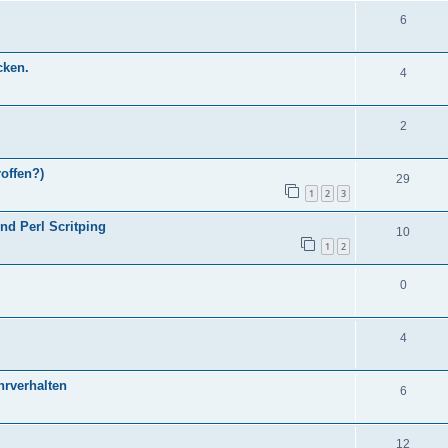
6
cken.
4
2
offen?)
29
1
2
3
und Perl Scritping
10
1
2
0
4
hrverhalten
6
12