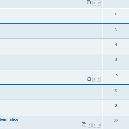
1
2
0
5
4
4
15
1
2
0
2
beim slice
22
1
2
3