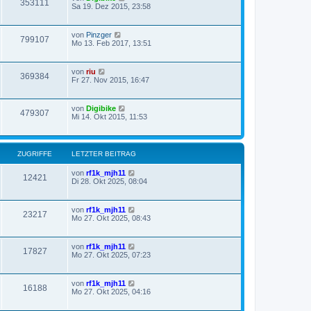
353111
Sa 19. Dez 2015, 23:58
von
Pinzger
799107
Mo 13. Feb 2017, 13:51
von
riu
369384
Fr 27. Nov 2015, 16:47
von
Digibike
479307
Mi 14. Okt 2015, 11:53
ZUGRIFFE
LETZTER BEITRAG
von
rf1k_mjh11
12421
Di 28. Okt 2025, 08:04
von
rf1k_mjh11
23217
Mo 27. Okt 2025, 08:43
von
rf1k_mjh11
17827
Mo 27. Okt 2025, 07:23
von
rf1k_mjh11
16188
Mo 27. Okt 2025, 04:16