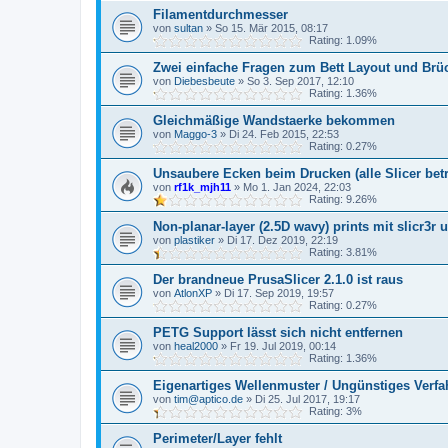
Filamentdurchmesser
von
sultan
»
So 15. Mär 2015, 08:17
Rating: 1.09%
Zwei einfache Fragen zum Bett Layout und Brü
von
Diebesbeute
»
So 3. Sep 2017, 12:10
Rating: 1.36%
Gleichmäßige Wandstaerke bekommen
von
Maggo-3
»
Di 24. Feb 2015, 22:53
Rating: 0.27%
Unsaubere Ecken beim Drucken (alle Slicer betr
von
rf1k_mjh11
»
Mo 1. Jan 2024, 22:03
Rating: 9.26%
Non-planar-layer (2.5D wavy) prints mit slicr3r 
von
plastiker
»
Di 17. Dez 2019, 22:19
Rating: 3.81%
Der brandneue PrusaSlicer 2.1.0 ist raus
von
AtlonXP
»
Di 17. Sep 2019, 19:57
Rating: 0.27%
PETG Support lässt sich nicht entfernen
von
heal2000
»
Fr 19. Jul 2019, 00:14
Rating: 1.36%
Eigenartiges Wellenmuster / Ungünstiges Verfa
von
tim@aptico.de
»
Di 25. Jul 2017, 19:17
Rating: 3%
Perimeter/Layer fehlt