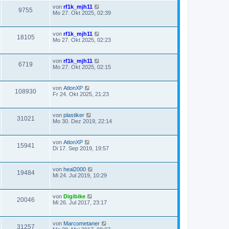
von
rf1k_mjh11
9755
Mo 27. Okt 2025, 02:39
von
rf1k_mjh11
18105
Mo 27. Okt 2025, 02:23
von
rf1k_mjh11
6719
Mo 27. Okt 2025, 02:15
von
AtlonXP
108930
Fr 24. Okt 2025, 21:23
von
plastiker
31021
Mo 30. Dez 2019, 22:14
von
AtlonXP
15941
Di 17. Sep 2019, 19:57
von
heal2000
19484
Mi 24. Jul 2019, 10:29
von
Digibike
20046
Mi 26. Jul 2017, 23:17
von
Marcometaner
31257