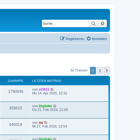
Suche
Erweiterte Suche
Registrieren
Anmelden
1
2
Nächste
50 Themen
ZUGRIFFE
LETZTER BEITRAG
von
af0815
1790046
Mo 14. Apr 2025, 15:32
von
Digibike
359610
Do 21. Feb 2019, 21:09
von
riu
449319
Mi 17. Feb 2016, 12:54
von
Digibike