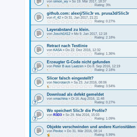
von
simon_wy
»
So 19. Mär 2017, 18:37
Rating: 3%
github.com: alexrj/Slic3r vs. prusa3d/Slic3r
von
rf_42
»
Di 31. Jan 2017, 21:21
Rating: 0.27%
Layerabstand zu klein.
von
Joschi1412
»
Mo 9. Jan 2017, 12:18
Rating: 2.18%
Retract nach Testlinie
von
KASA
»
Do 22. Dez 2016, 12:32
Rating: 1.36%
Erzeugter G-Code nicht gefunden
von
Peter B aus Laatzen
»
Do 8. Sep 2016, 12:19
Rating: 2.18%
Slicer falsch eingestellt?
von
Necrotarch
»
Sa 23. Jul 2016, 08:06
Rating: 3.54%
Download als defekt gemeldet
von
xmachina
»
Di 16. Aug 2016, 11:48
Rating: 0.27%
Wo speichert Slic3r die Profile?
von
R3D3
»
So 29. Mai 2016, 15:03
Rating: 1.09%
Objekte verschwinden und andere Kuriositäten 
von
Pevloc
»
Do 31. Mär 2016, 08:14
Rating: 5.99%