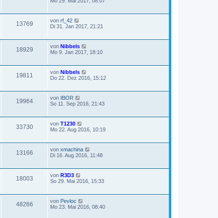
Mo 29. Mai 2017, 08:07
von
rf_42
13769
Di 31. Jan 2017, 21:21
von
Nibbels
18929
Mo 9. Jan 2017, 18:10
von
Nibbels
19811
Do 22. Dez 2016, 15:12
von
IBOR
19964
So 11. Sep 2016, 21:43
von
T1230
33730
Mo 22. Aug 2016, 10:19
von
xmachina
13166
Di 16. Aug 2016, 11:48
von
R3D3
18003
So 29. Mai 2016, 15:33
von
Pevloc
48266
Mo 23. Mai 2016, 08:40