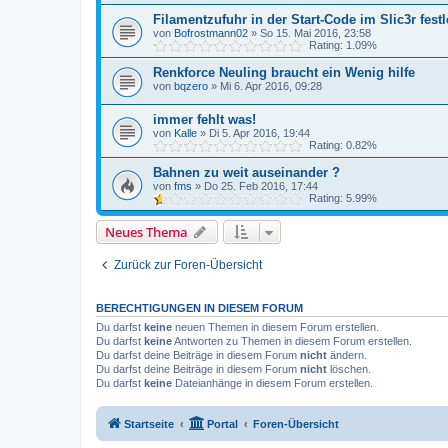
Filamentzufuhr in der Start-Code im Slic3r fest
von
Bofrostmann02
»
So 15. Mai 2016, 23:58
Rating: 1.09%
Renkforce Neuling braucht ein Wenig hilfe
von
bqzero
»
Mi 6. Apr 2016, 09:28
immer fehlt was!
von
Kalle
»
Di 5. Apr 2016, 19:44
Rating: 0.82%
Bahnen zu weit auseinander ?
von
fms
»
Do 25. Feb 2016, 17:44
Rating: 5.99%
Neues Thema
Zurück zur Foren-Übersicht
BERECHTIGUNGEN IN DIESEM FORUM
Du darfst
keine
neuen Themen in diesem Forum erstellen.
Du darfst
keine
Antworten zu Themen in diesem Forum erstellen.
Du darfst deine Beiträge in diesem Forum
nicht
ändern.
Du darfst deine Beiträge in diesem Forum
nicht
löschen.
Du darfst
keine
Dateianhänge in diesem Forum erstellen.
Startseite
Portal
Foren-Übersicht