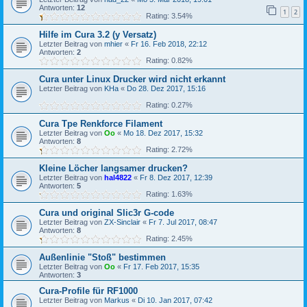
Antworten:
12
1
2
Rating: 3.54%
Hilfe im Cura 3.2 (y Versatz)
Letzter Beitrag von
mhier
«
Fr 16. Feb 2018, 22:12
Antworten:
2
Rating: 0.82%
Cura unter Linux Drucker wird nicht erkannt
Letzter Beitrag von
KHa
«
Do 28. Dez 2017, 15:16
Rating: 0.27%
Cura Tpe Renkforce Filament
Letzter Beitrag von
Oo
«
Mo 18. Dez 2017, 15:32
Antworten:
8
Rating: 2.72%
Kleine Löcher langsamer drucken?
Letzter Beitrag von
hal4822
«
Fr 8. Dez 2017, 12:39
Antworten:
5
Rating: 1.63%
Cura und original Slic3r G-code
Letzter Beitrag von
ZX-Sinclair
«
Fr 7. Jul 2017, 08:47
Antworten:
8
Rating: 2.45%
Außenlinie "Stoß" bestimmen
Letzter Beitrag von
Oo
«
Fr 17. Feb 2017, 15:35
Antworten:
3
Cura-Profile für RF1000
Letzter Beitrag von
Markus
«
Di 10. Jan 2017, 07:42