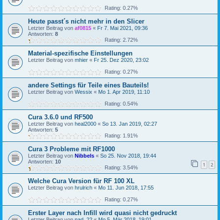
Rating: 0.27%
Heute passt´s nicht mehr in den Slicer
Letzter Beitrag von
af0815
«
Fr 7. Mai 2021, 09:36
Antworten:
8
Rating: 2.72%
Material-spezifische Einstellungen
Letzter Beitrag von
mhier
«
Fr 25. Dez 2020, 23:02
Rating: 0.27%
andere Settings für Teile eines Bauteils!
Letzter Beitrag von
Wessix
«
Mo 1. Apr 2019, 11:10
Rating: 0.54%
Cura 3.6.0 und RF500
Letzter Beitrag von
heal2000
«
So 13. Jan 2019, 02:27
Antworten:
5
Rating: 1.91%
Cura 3 Probleme mit RF1000
Letzter Beitrag von
Nibbels
«
So 25. Nov 2018, 19:44
Antworten:
10
1
2
Rating: 3.54%
Welche Cura Version für RF 100 XL
Letzter Beitrag von
hrulrich
«
Mo 11. Jun 2018, 17:55
Rating: 0.27%
Erster Layer nach Infill wird quasi nicht gedruckt
Letzter Beitrag von
nad_22
«
Mo 5. Mär 2018, 19:01