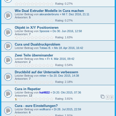
Rating: 0.27%
Wie Dual Extruder Modelle in Cura machen
Letzter Beitrag von
alexanderbruns
«
Mi 7. Dez 2016, 21:11
Antworten:
5
Rating: 0.27%
Objekt in X/Y Positionieren
Letzter Beitrag von
Spoosie
«
Do 30. Jun 2016, 12:58
Antworten:
7
Rating: 1.63%
Cura und Dualdruckproblem
Letzter Beitrag von
Tobias B.
«
Mo 18. Apr 2016, 16:42
Zwei Teile übereinander
Letzter Beitrag von
fms
«
Fr 4. Mär 2016, 09:42
Antworten:
2
Rating: 0.54%
Druckbild auf der Unterseite verbessern
Letzter Beitrag von
mhier
«
So 20. Dez 2015, 14:38
Antworten:
7
Rating: 2.18%
Cura in Repetier
Letzter Beitrag von
hal4822
«
Di 20. Okt 2015, 07:36
Antworten:
13
1
2
Rating: 3.81%
Cura - eure Einstellungen?
Letzter Beitrag von
wolfkarst
«
Di 28. Jul 2015, 22:59
Antworten:
6
Rating: 1.91%