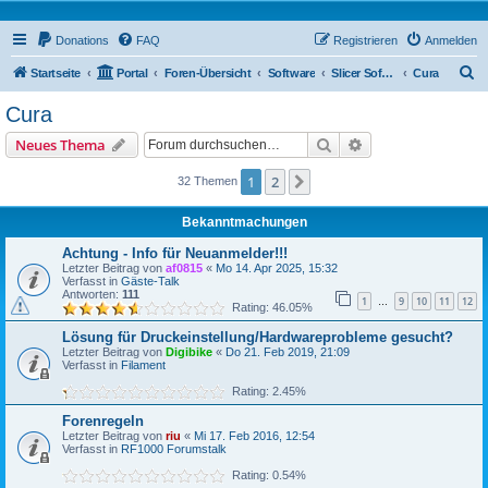
Donations
FAQ
Registrieren
Anmelden
S
Startseite
Portal
Foren-Übersicht
Software
Slicer Software
Cura
u
Cura
c
Suche
Erweiterte Suche
Neues Thema
h
e
1
2
Nächste
32 Themen
Bekanntmachungen
Achtung - Info für Neuanmelder!!!
Letzter Beitrag von
af0815
«
Mo 14. Apr 2025, 15:32
Verfasst in
Gäste-Talk
Antworten:
111
1
9
10
11
12
…
Rating: 46.05%
Lösung für Druckeinstellung/Hardwareprobleme gesucht?
Letzter Beitrag von
Digibike
«
Do 21. Feb 2019, 21:09
Verfasst in
Filament
Rating: 2.45%
Forenregeln
Letzter Beitrag von
riu
«
Mi 17. Feb 2016, 12:54
Verfasst in
RF1000 Forumstalk
Rating: 0.54%