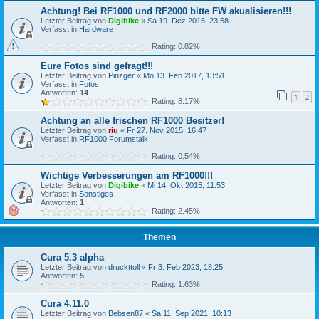
Achtung! Bei RF1000 und RF2000 bitte FW akualisieren!!!
Letzter Beitrag von
Digibike
«
Sa 19. Dez 2015, 23:58
Verfasst in
Hardware
Rating: 0.82%
Eure Fotos sind gefragt!!!
Letzter Beitrag von
Pinzger
«
Mo 13. Feb 2017, 13:51
Verfasst in
Fotos
Antworten:
14
1
2
Rating: 8.17%
Achtung an alle frischen RF1000 Besitzer!
Letzter Beitrag von
riu
«
Fr 27. Nov 2015, 16:47
Verfasst in
RF1000 Forumstalk
Rating: 0.54%
Wichtige Verbesserungen am RF1000!!!
Letzter Beitrag von
Digibike
«
Mi 14. Okt 2015, 11:53
Verfasst in
Sonstiges
Antworten:
1
Rating: 2.45%
Themen
Cura 5.3 alpha
Letzter Beitrag von
druckttoll
«
Fr 3. Feb 2023, 18:25
Antworten:
5
Rating: 1.63%
Cura 4.11.0
Letzter Beitrag von
Bebsen87
«
Sa 11. Sep 2021, 10:13