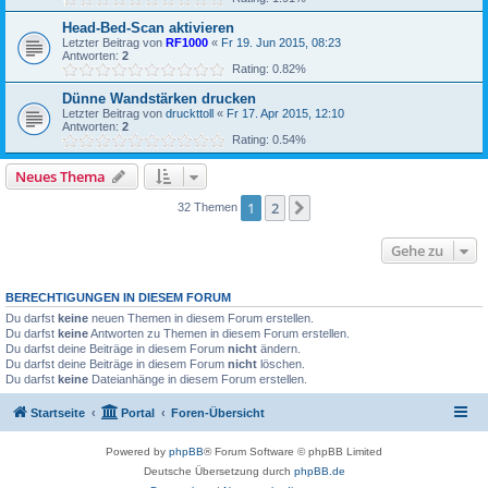
Head-Bed-Scan aktivieren
Letzter Beitrag von
RF1000
«
Fr 19. Jun 2015, 08:23
Antworten:
2
Rating: 0.82%
Dünne Wandstärken drucken
Letzter Beitrag von
druckttoll
«
Fr 17. Apr 2015, 12:10
Antworten:
2
Rating: 0.54%
Neues Thema
1
2
Nächste
32 Themen
Gehe zu
BERECHTIGUNGEN IN DIESEM FORUM
Du darfst
keine
neuen Themen in diesem Forum erstellen.
Du darfst
keine
Antworten zu Themen in diesem Forum erstellen.
Du darfst deine Beiträge in diesem Forum
nicht
ändern.
Du darfst deine Beiträge in diesem Forum
nicht
löschen.
Du darfst
keine
Dateianhänge in diesem Forum erstellen.
Startseite
Portal
Foren-Übersicht
Powered by
phpBB
® Forum Software © phpBB Limited
Deutsche Übersetzung durch
phpBB.de