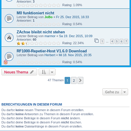
Antworten:
3
Rating: 1.09%
M0 funktioniert nicht
Letzter Beitrag von
JoBo
«
Fr 25. Dez 2015, 16:33
Antworten:
1
Rating: 0.54%
ZAchse bleibt nicht stehen
Letzter Beitrag von
marmor
«
Sa 19. Dez 2015, 10:09
Antworten:
60
1
4
5
6
7
…
Rating: 22.34%
RF1000-Repetier-Host V1.6.0 Download
Letzter Beitrag von
Herbert
«
Mi 18. Nov 2015, 20:35
Rating: 0.54%
Neues Thema
1
2
Nächste
47 Themen
Gehe zu
BERECHTIGUNGEN IN DIESEM FORUM
Du darfst
keine
neuen Themen in diesem Forum erstellen.
Du darfst
keine
Antworten zu Themen in diesem Forum erstellen.
Du darfst deine Beiträge in diesem Forum
nicht
ändern.
Du darfst deine Beiträge in diesem Forum
nicht
löschen.
Du darfst
keine
Dateianhänge in diesem Forum erstellen.