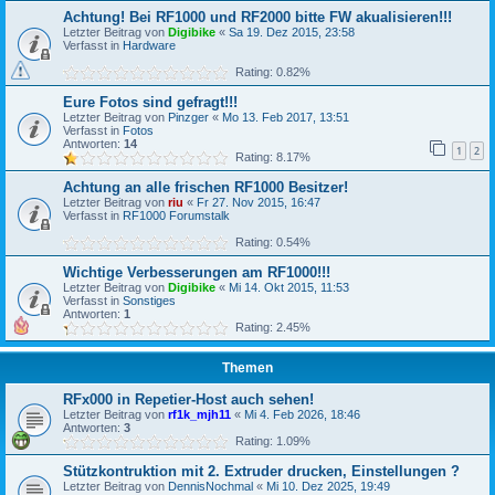
Achtung! Bei RF1000 und RF2000 bitte FW akualisieren!!!
Letzter Beitrag von
Digibike
«
Sa 19. Dez 2015, 23:58
Verfasst in
Hardware
Rating: 0.82%
Eure Fotos sind gefragt!!!
Letzter Beitrag von
Pinzger
«
Mo 13. Feb 2017, 13:51
Verfasst in
Fotos
Antworten:
14
1
2
Rating: 8.17%
Achtung an alle frischen RF1000 Besitzer!
Letzter Beitrag von
riu
«
Fr 27. Nov 2015, 16:47
Verfasst in
RF1000 Forumstalk
Rating: 0.54%
Wichtige Verbesserungen am RF1000!!!
Letzter Beitrag von
Digibike
«
Mi 14. Okt 2015, 11:53
Verfasst in
Sonstiges
Antworten:
1
Rating: 2.45%
Themen
RFx000 in Repetier-Host auch sehen!
Letzter Beitrag von
rf1k_mjh11
«
Mi 4. Feb 2026, 18:46
Antworten:
3
Rating: 1.09%
Stützkontruktion mit 2. Extruder drucken, Einstellungen ?
Letzter Beitrag von
DennisNochmal
«
Mi 10. Dez 2025, 19:49