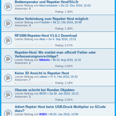
Betttemperatur und Repetier Host/Slic3r
Letzter Beitrag von
Marcometaner
«
Do 22. Dez 2016, 15:03
Antworten:
5
Rating: 1.36%
Keine Verbindung zum Repetier Host möglich
Letzter Beitrag von
Frankier
«
Mi 12. Okt 2016, 20:48
Antworten:
4
Rating: 1.36%
RF1000-Repetier-Host V1.6.1 Download
Letzter Beitrag von
Alois
«
So 4. Sep 2016, 13:31
Rating: 0.27%
Repetier-Host: Wo meldet man offiziell Fehler oder
Verbesserungsvorschläge?
Letzter Beitrag von
Nibbels
«
Mi 24. Aug 2016, 11:42
Antworten:
2
Rating: 0.82%
Keine 3D Ansicht in Repetier Host
Letzter Beitrag von
stilotto
«
Fr 5. Feb 2016, 20:32
Antworten:
7
Rating: 2.18%
Oberste schicht bei Runden Objekten
Letzter Beitrag von
IBOR
«
Sa 30. Jan 2016, 19:13
Antworten:
2
Rating: 0.82%
Adiert Reptier Host beim USB-Druck Multiplier zu GCode
dazu?
Letzter Beitrag von
R3D3
«
Mi 20. Jan 2016, 14:09