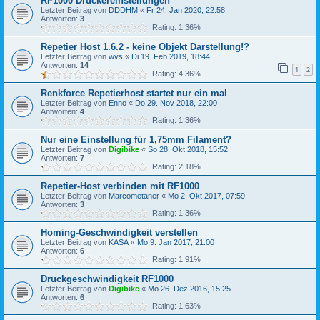
RF1000 Druckereinstellungen
Letzter Beitrag von
DDDHM
«
Fr 24. Jan 2020, 22:58
Antworten:
3
Rating: 1.36%
Repetier Host 1.6.2 - keine Objekt Darstellung!?
Letzter Beitrag von
wvs
«
Di 19. Feb 2019, 18:44
Antworten:
14
1
2
Rating: 4.36%
Renkforce Repetierhost startet nur ein mal
Letzter Beitrag von
Enno
«
Do 29. Nov 2018, 22:00
Antworten:
4
Rating: 1.36%
Nur eine Einstellung für 1,75mm Filament?
Letzter Beitrag von
Digibike
«
So 28. Okt 2018, 15:52
Antworten:
7
Rating: 2.18%
Repetier-Host verbinden mit RF1000
Letzter Beitrag von
Marcometaner
«
Mo 2. Okt 2017, 07:59
Antworten:
3
Rating: 1.36%
Homing-Geschwindigkeit verstellen
Letzter Beitrag von
KASA
«
Mo 9. Jan 2017, 21:00
Antworten:
6
Rating: 1.91%
Druckgeschwindigkeit RF1000
Letzter Beitrag von
Digibike
«
Mo 26. Dez 2016, 15:25
Antworten:
6
Rating: 1.63%