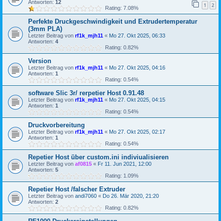
Antworten:
12
1
2
Rating: 7.08%
Perfekte Druckgeschwindigkeit und Extrudertemperatur
(3mm PLA)
Letzter Beitrag von
rf1k_mjh11
«
Mo 27. Okt 2025, 06:33
Antworten:
4
Rating: 0.82%
Version
Letzter Beitrag von
rf1k_mjh11
«
Mo 27. Okt 2025, 04:16
Antworten:
1
Rating: 0.54%
software Slic 3r/ rerpetier Host 0.91.48
Letzter Beitrag von
rf1k_mjh11
«
Mo 27. Okt 2025, 04:15
Antworten:
1
Rating: 0.54%
Druckvorbereitung
Letzter Beitrag von
rf1k_mjh11
«
Mo 27. Okt 2025, 02:17
Antworten:
1
Rating: 0.54%
Repetier Host über custom.ini indiviualisieren
Letzter Beitrag von
af0815
«
Fr 11. Jun 2021, 12:00
Antworten:
5
Rating: 1.09%
Repetier Host /falscher Extruder
Letzter Beitrag von
andi7060
«
Do 26. Mär 2020, 21:20
Antworten:
2
Rating: 0.82%