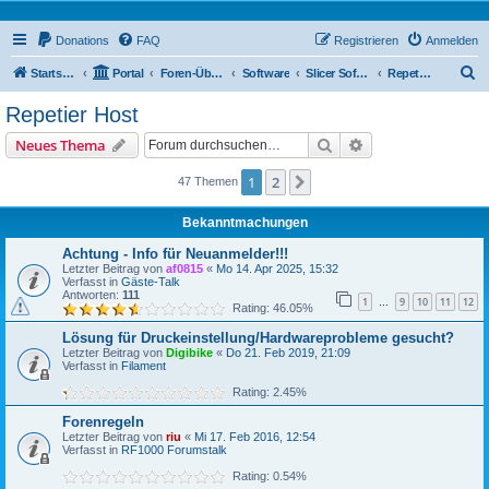
Donations
FAQ
Registrieren
Anmelden
S
Startseite
Portal
Foren-Übersicht
Software
Slicer Software
Repetier Host
u
Repetier Host
c
Suche
Erweiterte Suche
Neues Thema
h
e
1
2
Nächste
47 Themen
Bekanntmachungen
Achtung - Info für Neuanmelder!!!
Letzter Beitrag von
af0815
«
Mo 14. Apr 2025, 15:32
Verfasst in
Gäste-Talk
Antworten:
111
1
9
10
11
12
…
Rating: 46.05%
Lösung für Druckeinstellung/Hardwareprobleme gesucht?
Letzter Beitrag von
Digibike
«
Do 21. Feb 2019, 21:09
Verfasst in
Filament
Rating: 2.45%
Forenregeln
Letzter Beitrag von
riu
«
Mi 17. Feb 2016, 12:54
Verfasst in
RF1000 Forumstalk
Rating: 0.54%