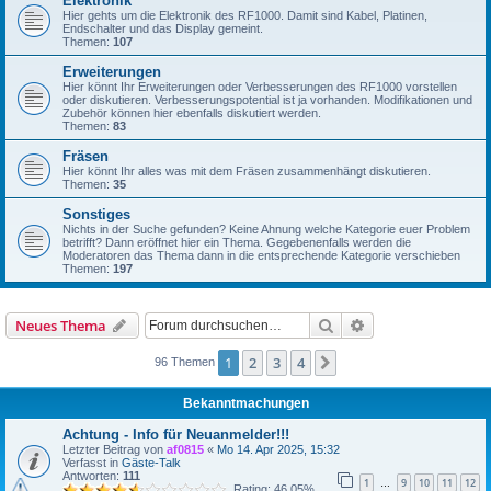
Elektronik
Hier gehts um die Elektronik des RF1000. Damit sind Kabel, Platinen,
Endschalter und das Display gemeint.
Themen:
107
Erweiterungen
Hier könnt Ihr Erweiterungen oder Verbesserungen des RF1000 vorstellen
oder diskutieren. Verbesserungspotential ist ja vorhanden. Modifikationen und
Zubehör können hier ebenfalls diskutiert werden.
Themen:
83
Fräsen
Hier könnt Ihr alles was mit dem Fräsen zusammenhängt diskutieren.
Themen:
35
Sonstiges
Nichts in der Suche gefunden? Keine Ahnung welche Kategorie euer Problem
betrifft? Dann eröffnet hier ein Thema. Gegebenenfalls werden die
Moderatoren das Thema dann in die entsprechende Kategorie verschieben
Themen:
197
Suche
Erweiterte Suche
Neues Thema
1
2
3
4
Nächste
96 Themen
Bekanntmachungen
Achtung - Info für Neuanmelder!!!
Letzter Beitrag von
af0815
«
Mo 14. Apr 2025, 15:32
Verfasst in
Gäste-Talk
Antworten:
111
1
9
10
11
12
…
Rating: 46.05%