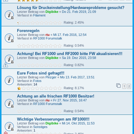
Lösung für Druckeinstellung/Hardwareprobleme gesucht?
Letzter Beitrag von
Digibike
«
Do 21. Feb 2019, 21:09
Verfasst in
Filament
Rating: 2.45%
Forenregeln
Letzter Beitrag von
riu
«
Mi 17. Feb 2016, 12:54
Verfasst in
RF1000 Forumstalk
Rating: 0.54%
Achtung! Bei RF1000 und RF2000 bitte FW akualisieren!!!
Letzter Beitrag von
Digibike
«
Sa 19. Dez 2015, 23:58
Rating: 0.82%
Eure Fotos sind gefragt!!!
Letzter Beitrag von
Pinzger
«
Mo 13. Feb 2017, 13:51
Verfasst in
Fotos
Antworten:
14
1
2
Rating: 8.17%
Achtung an alle frischen RF1000 Besitzer!
Letzter Beitrag von
riu
«
Fr 27. Nov 2015, 16:47
Verfasst in
RF1000 Forumstalk
Rating: 0.54%
Wichtige Verbesserungen am RF1000!!!
Letzter Beitrag von
Digibike
«
Mi 14. Okt 2015, 11:53
Verfasst in
Sonstiges
Antworten:
1