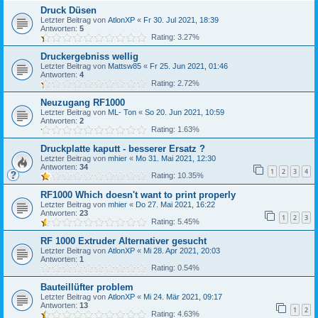
Druck Düsen
Letzter Beitrag von
AtlonXP
«
Fr 30. Jul 2021, 18:39
Antworten:
5
Rating: 3.27%
Druckergebniss wellig
Letzter Beitrag von
Mattsw85
«
Fr 25. Jun 2021, 01:46
Antworten:
4
Rating: 2.72%
Neuzugang RF1000
Letzter Beitrag von
ML- Ton
«
So 20. Jun 2021, 10:59
Antworten:
2
Rating: 1.63%
Druckplatte kaputt - besserer Ersatz ?
Letzter Beitrag von
mhier
«
Mo 31. Mai 2021, 12:30
Antworten:
34
1
2
3
4
Rating: 10.35%
RF1000 Which doesn't want to print properly
Letzter Beitrag von
mhier
«
Do 27. Mai 2021, 16:22
Antworten:
23
1
2
3
Rating: 5.45%
RF 1000 Extruder Alternativer gesucht
Letzter Beitrag von
AtlonXP
«
Mi 28. Apr 2021, 20:03
Antworten:
1
Rating: 0.54%
Bauteillüfter problem
Letzter Beitrag von
AtlonXP
«
Mi 24. Mär 2021, 09:17
Antworten:
13
1
2
Rating: 4.63%