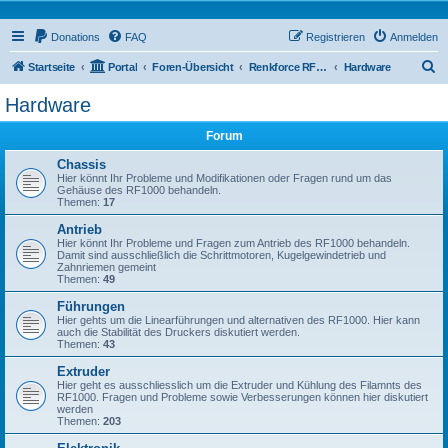
Donations
FAQ
Registrieren
Anmelden
S
Startseite
Portal
Foren-Übersicht
Renkforce RF1000 Forum
Hardware
u
Hardware
c
Forum
h
e
Chassis
Hier könnt Ihr Probleme und Modifikationen oder Fragen rund um das
Gehäuse des RF1000 behandeln.
Themen:
17
Antrieb
Hier könnt Ihr Probleme und Fragen zum Antrieb des RF1000 behandeln.
Damit sind ausschließlich die Schrittmotoren, Kugelgewindetrieb und
Zahnriemen gemeint
Themen:
49
Führungen
Hier gehts um die Linearführungen und alternativen des RF1000. Hier kann
auch die Stabilität des Druckers diskutiert werden.
Themen:
43
Extruder
Hier geht es ausschliesslich um die Extruder und Kühlung des Filamnts des
RF1000. Fragen und Probleme sowie Verbesserungen können hier diskutiert
werden
Themen:
203