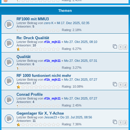
Rating: 2.45%
Themen
RF1000 mit MMU3
Letzter Beitrag von
zero K
«
Mi 17. Dez 2025, 02:35
Antworten:
5
Rating: 2.18%
Re: Druck Qualität
Letzter Beitrag von
rf1k_mjh11
«
Mo 27. Okt 2025, 08:10
Antworten:
10
1
2
Rating: 6.27%
Qualität
Letzter Beitrag von
rf1k_mjh11
«
Mo 27. Okt 2025, 07:31
Antworten:
6
Rating: 3.27%
RF 1000 funtioniert nicht mehr
Letzter Beitrag von
rf1k_mjh11
«
Mo 27. Okt 2025, 07:27
Antworten:
17
1
2
Rating: 10.08%
Conrad Profile
Letzter Beitrag von
rf1k_mjh11
«
Mo 27. Okt 2025, 07:27
Antworten:
4
Rating: 2.45%
Gegenlager für X, Y-Achse
Letzter Beitrag von
Jessie23
«
Do 10. Jul 2025, 08:56
Antworten:
11
1
2
Rating: 7.36%