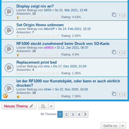
Display zeigt nix an?
Letzter Beitrag von
SATA
«
So 21. Mär 2021, 13:48
Antworten:
15
1
2
Rating: 4.63%
Set Origin Home unknown
Letzter Beitrag von
AtlonXP
«
So 14. Feb 2021, 15:15
Antworten:
7
Rating: 2.45%
RF1000 stockt zunehmend beim Druck von SD-Karte
Letzter Beitrag von
af0815
«
Di 12. Jan 2021, 06:07
Antworten:
16
1
2
Rating: 4.9%
Replacement print bed
Letzter Beitrag von
mns
«
Do 17. Dez 2020, 21:04
Antworten:
4
Rating: 1.36%
Ist der RF1000 nur Kunstobjekt, oder kann er auch wirklch
drucken?
Letzter Beitrag von
mhier
«
So 22. Nov 2020, 16:00
Antworten:
18
1
2
Rating: 7.36%
Neues Thema
1
2
3
4
Nächste
96 Themen
Gehe zu