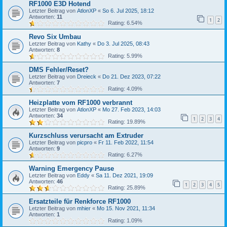
RF1000 E3D Hotend
Letzter Beitrag von
AtlonXP
«
So 6. Jul 2025, 18:12
Antworten:
11
1
2
Rating: 6.54%
Revo Six Umbau
Letzter Beitrag von
Kathy
«
Do 3. Jul 2025, 08:43
Antworten:
8
Rating: 5.99%
DMS Fehler/Reset?
Letzter Beitrag von
Dreieck
«
Do 21. Dez 2023, 07:22
Antworten:
7
Rating: 4.09%
Heizplatte vom RF1000 verbrannt
Letzter Beitrag von
AtlonXP
«
Mo 27. Feb 2023, 14:03
Antworten:
34
1
2
3
4
Rating: 19.89%
Kurzschluss verursacht am Extruder
Letzter Beitrag von
picpro
«
Fr 11. Feb 2022, 11:54
Antworten:
9
Rating: 6.27%
Warning Emergency Pause
Letzter Beitrag von
Eddy
«
Sa 11. Dez 2021, 19:09
Antworten:
46
1
2
3
4
5
Rating: 25.89%
Ersatzteile für Renkforce RF1000
Letzter Beitrag von
mhier
«
Mo 15. Nov 2021, 11:34
Antworten:
1
Rating: 1.09%