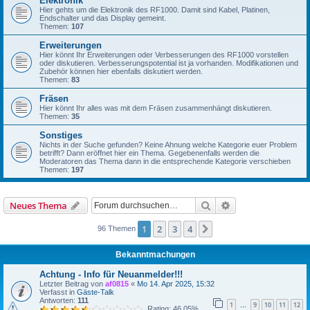
Elektronik
Hier gehts um die Elektronik des RF1000. Damit sind Kabel, Platinen,
Endschalter und das Display gemeint.
Themen:
107
Erweiterungen
Hier könnt Ihr Erweiterungen oder Verbesserungen des RF1000 vorstellen
oder diskutieren. Verbesserungspotential ist ja vorhanden. Modifikationen und
Zubehör können hier ebenfalls diskutiert werden.
Themen:
83
Fräsen
Hier könnt Ihr alles was mit dem Fräsen zusammenhängt diskutieren.
Themen:
35
Sonstiges
Nichts in der Suche gefunden? Keine Ahnung welche Kategorie euer Problem
betrifft? Dann eröffnet hier ein Thema. Gegebenenfalls werden die
Moderatoren das Thema dann in die entsprechende Kategorie verschieben
Themen:
197
Suche
Erweiterte Suche
Neues Thema
1
2
3
4
Nächste
96 Themen
Bekanntmachungen
Achtung - Info für Neuanmelder!!!
Letzter Beitrag von
af0815
«
Mo 14. Apr 2025, 15:32
Verfasst in
Gäste-Talk
Antworten:
111
1
9
10
11
12
…
Rating: 46.05%