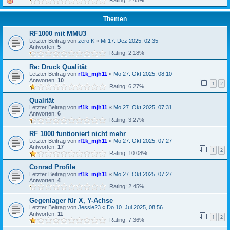
Rating: 2.45%
Themen
RF1000 mit MMU3
Letzter Beitrag von
zero K
«
Mi 17. Dez 2025, 02:35
Antworten:
5
Rating: 2.18%
Re: Druck Qualität
Letzter Beitrag von
rf1k_mjh11
«
Mo 27. Okt 2025, 08:10
Antworten:
10
1
2
Rating: 6.27%
Qualität
Letzter Beitrag von
rf1k_mjh11
«
Mo 27. Okt 2025, 07:31
Antworten:
6
Rating: 3.27%
RF 1000 funtioniert nicht mehr
Letzter Beitrag von
rf1k_mjh11
«
Mo 27. Okt 2025, 07:27
Antworten:
17
1
2
Rating: 10.08%
Conrad Profile
Letzter Beitrag von
rf1k_mjh11
«
Mo 27. Okt 2025, 07:27
Antworten:
4
Rating: 2.45%
Gegenlager für X, Y-Achse
Letzter Beitrag von
Jessie23
«
Do 10. Jul 2025, 08:56
Antworten:
11
1
2
Rating: 7.36%