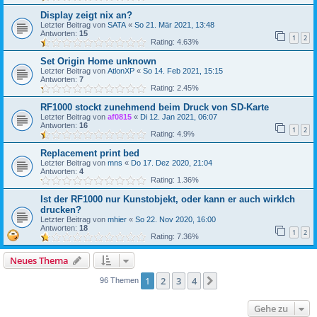
Display zeigt nix an?
Letzter Beitrag von
SATA
«
So 21. Mär 2021, 13:48
Antworten:
15
1
2
Rating: 4.63%
Set Origin Home unknown
Letzter Beitrag von
AtlonXP
«
So 14. Feb 2021, 15:15
Antworten:
7
Rating: 2.45%
RF1000 stockt zunehmend beim Druck von SD-Karte
Letzter Beitrag von
af0815
«
Di 12. Jan 2021, 06:07
Antworten:
16
1
2
Rating: 4.9%
Replacement print bed
Letzter Beitrag von
mns
«
Do 17. Dez 2020, 21:04
Antworten:
4
Rating: 1.36%
Ist der RF1000 nur Kunstobjekt, oder kann er auch wirklch
drucken?
Letzter Beitrag von
mhier
«
So 22. Nov 2020, 16:00
Antworten:
18
1
2
Rating: 7.36%
Neues Thema
1
2
3
4
Nächste
96 Themen
Gehe zu