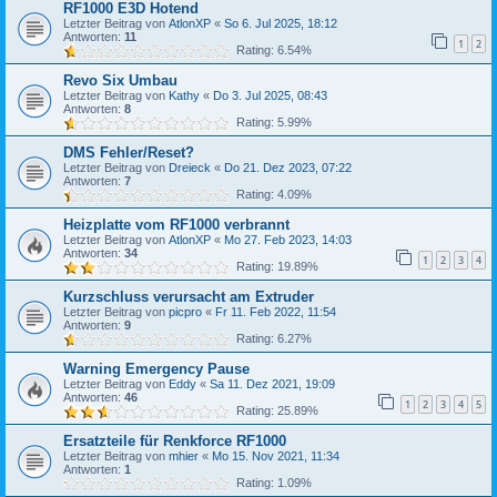
RF1000 E3D Hotend
Letzter Beitrag von
AtlonXP
«
So 6. Jul 2025, 18:12
Antworten:
11
1
2
Rating: 6.54%
Revo Six Umbau
Letzter Beitrag von
Kathy
«
Do 3. Jul 2025, 08:43
Antworten:
8
Rating: 5.99%
DMS Fehler/Reset?
Letzter Beitrag von
Dreieck
«
Do 21. Dez 2023, 07:22
Antworten:
7
Rating: 4.09%
Heizplatte vom RF1000 verbrannt
Letzter Beitrag von
AtlonXP
«
Mo 27. Feb 2023, 14:03
Antworten:
34
1
2
3
4
Rating: 19.89%
Kurzschluss verursacht am Extruder
Letzter Beitrag von
picpro
«
Fr 11. Feb 2022, 11:54
Antworten:
9
Rating: 6.27%
Warning Emergency Pause
Letzter Beitrag von
Eddy
«
Sa 11. Dez 2021, 19:09
Antworten:
46
1
2
3
4
5
Rating: 25.89%
Ersatzteile für Renkforce RF1000
Letzter Beitrag von
mhier
«
Mo 15. Nov 2021, 11:34
Antworten:
1
Rating: 1.09%