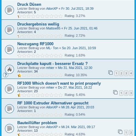
Druck Düsen
Letzter Beitrag von
AtlonXP
«
Fr 30. Jul 2021, 18:39
Antworten:
5
Rating: 3.27%
Druckergebniss wellig
Letzter Beitrag von
Mattsw85
«
Fr 25. Jun 2021, 01:46
Antworten:
4
Rating: 2.72%
Neuzugang RF1000
Letzter Beitrag von
ML- Ton
«
So 20. Jun 2021, 10:59
Antworten:
2
Rating: 1.63%
Druckplatte kaputt - besserer Ersatz ?
Letzter Beitrag von
mhier
«
Mo 31. Mai 2021, 12:30
Antworten:
34
1
2
3
4
Rating: 10.35%
RF1000 Which doesn't want to print properly
Letzter Beitrag von
mhier
«
Do 27. Mai 2021, 16:22
Antworten:
23
1
2
3
Rating: 5.45%
RF 1000 Extruder Alternativer gesucht
Letzter Beitrag von
AtlonXP
«
Mi 28. Apr 2021, 20:03
Antworten:
1
Rating: 0.54%
Bauteillüfter problem
Letzter Beitrag von
AtlonXP
«
Mi 24. Mär 2021, 09:17
Antworten:
13
1
2
Rating: 4.63%