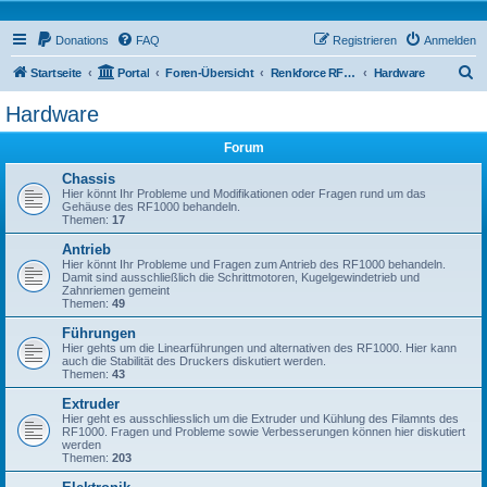
Donations
FAQ
Registrieren
Anmelden
S
Startseite
Portal
Foren-Übersicht
Renkforce RF1000 Forum
Hardware
u
Hardware
c
Forum
h
e
Chassis
Hier könnt Ihr Probleme und Modifikationen oder Fragen rund um das
Gehäuse des RF1000 behandeln.
Themen:
17
Antrieb
Hier könnt Ihr Probleme und Fragen zum Antrieb des RF1000 behandeln.
Damit sind ausschließlich die Schrittmotoren, Kugelgewindetrieb und
Zahnriemen gemeint
Themen:
49
Führungen
Hier gehts um die Linearführungen und alternativen des RF1000. Hier kann
auch die Stabilität des Druckers diskutiert werden.
Themen:
43
Extruder
Hier geht es ausschliesslich um die Extruder und Kühlung des Filamnts des
RF1000. Fragen und Probleme sowie Verbesserungen können hier diskutiert
werden
Themen:
203