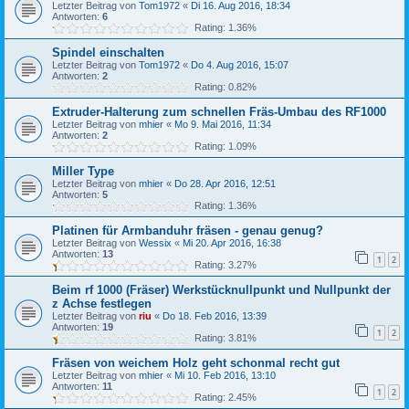
Letzter Beitrag von
Tom1972
«
Di 16. Aug 2016, 18:34
Antworten:
6
Rating: 1.36%
Spindel einschalten
Letzter Beitrag von
Tom1972
«
Do 4. Aug 2016, 15:07
Antworten:
2
Rating: 0.82%
Extruder-Halterung zum schnellen Fräs-Umbau des RF1000
Letzter Beitrag von
mhier
«
Mo 9. Mai 2016, 11:34
Antworten:
2
Rating: 1.09%
Miller Type
Letzter Beitrag von
mhier
«
Do 28. Apr 2016, 12:51
Antworten:
5
Rating: 1.36%
Platinen für Armbanduhr fräsen - genau genug?
Letzter Beitrag von
Wessix
«
Mi 20. Apr 2016, 16:38
Antworten:
13
1
2
Rating: 3.27%
Beim rf 1000 (Fräser) Werkstücknullpunkt und Nullpunkt der
z Achse festlegen
Letzter Beitrag von
riu
«
Do 18. Feb 2016, 13:39
Antworten:
19
1
2
Rating: 3.81%
Fräsen von weichem Holz geht schonmal recht gut
Letzter Beitrag von
mhier
«
Mi 10. Feb 2016, 13:10
Antworten:
11
1
2
Rating: 2.45%