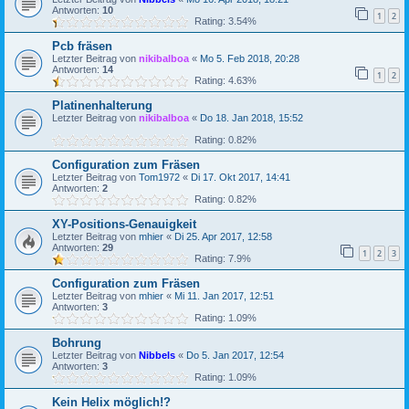
Antworten:
10
1
2
Rating: 3.54%
Pcb fräsen
Letzter Beitrag von
nikibalboa
«
Mo 5. Feb 2018, 20:28
Antworten:
14
1
2
Rating: 4.63%
Platinenhalterung
Letzter Beitrag von
nikibalboa
«
Do 18. Jan 2018, 15:52
Rating: 0.82%
Configuration zum Fräsen
Letzter Beitrag von
Tom1972
«
Di 17. Okt 2017, 14:41
Antworten:
2
Rating: 0.82%
XY-Positions-Genauigkeit
Letzter Beitrag von
mhier
«
Di 25. Apr 2017, 12:58
Antworten:
29
1
2
3
Rating: 7.9%
Configuration zum Fräsen
Letzter Beitrag von
mhier
«
Mi 11. Jan 2017, 12:51
Antworten:
3
Rating: 1.09%
Bohrung
Letzter Beitrag von
Nibbels
«
Do 5. Jan 2017, 12:54
Antworten:
3
Rating: 1.09%
Kein Helix möglich!?