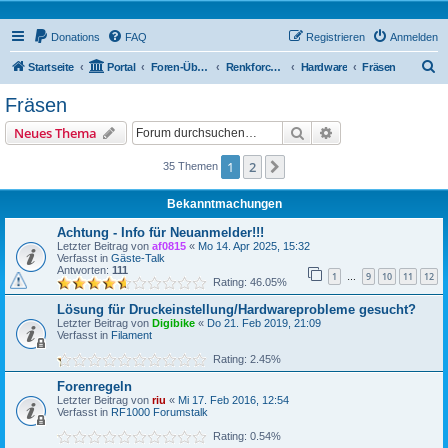
Donations
FAQ
Registrieren
Anmelden
S
Startseite
Portal
Foren-Übersicht
Renkforce RF1000 Forum
Hardware
Fräsen
u
Fräsen
c
Suche
Erweiterte Suche
Neues Thema
h
e
1
2
Nächste
35 Themen
Bekanntmachungen
Achtung - Info für Neuanmelder!!!
Letzter Beitrag von
af0815
«
Mo 14. Apr 2025, 15:32
Verfasst in
Gäste-Talk
Antworten:
111
1
9
10
11
12
…
Rating: 46.05%
Lösung für Druckeinstellung/Hardwareprobleme gesucht?
Letzter Beitrag von
Digibike
«
Do 21. Feb 2019, 21:09
Verfasst in
Filament
Rating: 2.45%
Forenregeln
Letzter Beitrag von
riu
«
Mi 17. Feb 2016, 12:54
Verfasst in
RF1000 Forumstalk
Rating: 0.54%