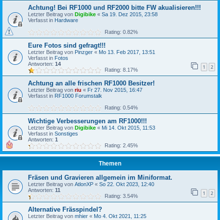
Achtung! Bei RF1000 und RF2000 bitte FW akualisieren!!!
Letzter Beitrag von
Digibike
«
Sa 19. Dez 2015, 23:58
Verfasst in
Hardware
Rating: 0.82%
Eure Fotos sind gefragt!!!
Letzter Beitrag von
Pinzger
«
Mo 13. Feb 2017, 13:51
Verfasst in
Fotos
Antworten:
14
1
2
Rating: 8.17%
Achtung an alle frischen RF1000 Besitzer!
Letzter Beitrag von
riu
«
Fr 27. Nov 2015, 16:47
Verfasst in
RF1000 Forumstalk
Rating: 0.54%
Wichtige Verbesserungen am RF1000!!!
Letzter Beitrag von
Digibike
«
Mi 14. Okt 2015, 11:53
Verfasst in
Sonstiges
Antworten:
1
Rating: 2.45%
Themen
Fräsen und Gravieren allgemein im Miniformat.
Letzter Beitrag von
AtlonXP
«
So 22. Okt 2023, 12:40
Antworten:
11
1
2
Rating: 3.54%
Alternative Frässpindel?
Letzter Beitrag von
mhier
«
Mo 4. Okt 2021, 11:25