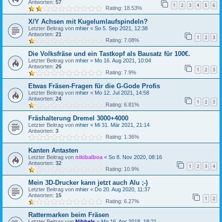
Antworten:
57
1
2
3
4
5
6
Rating: 18.53%
X/Y Achsen mit Kugelumlaufspindeln?
Letzter Beitrag von
mhier
«
So 5. Sep 2021, 12:38
Antworten:
21
1
2
3
Rating: 7.08%
Die Volksfräse und ein Tastkopf als Bausatz für 100€.
Letzter Beitrag von
mhier
«
Mo 16. Aug 2021, 10:04
Antworten:
26
1
2
3
Rating: 7.9%
Etwas Fräsen-Fragen für die G-Gode Profis
Letzter Beitrag von
mhier
«
Mo 12. Jul 2021, 14:58
Antworten:
24
1
2
3
Rating: 6.81%
Fräshalterung Dremel 3000+4000
Letzter Beitrag von
mhier
«
Mi 31. Mär 2021, 21:14
Antworten:
3
Rating: 1.36%
Kanten Antasten
Letzter Beitrag von
nikibalboa
«
So 8. Nov 2020, 08:16
Antworten:
32
1
2
3
4
Rating: 10.9%
Mein 3D-Drucker kann jetzt auch Alu ;-)
Letzter Beitrag von
mhier
«
Do 20. Aug 2020, 11:37
Antworten:
15
1
2
Rating: 6.27%
Rattermarken beim Fräsen
Letzter Beitrag von
Nibbels
«
Mo 16. Apr 2018, 18:21