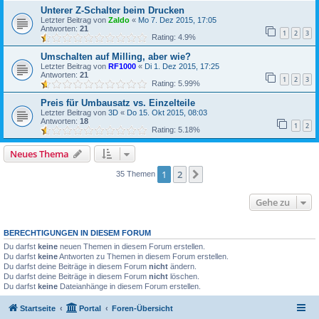
Unterer Z-Schalter beim Drucken
Letzter Beitrag von
Zaldo
«
Mo 7. Dez 2015, 17:05
Antworten:
21
1
2
3
Rating: 4.9%
Umschalten auf Milling, aber wie?
Letzter Beitrag von
RF1000
«
Di 1. Dez 2015, 17:25
Antworten:
21
1
2
3
Rating: 5.99%
Preis für Umbausatz vs. Einzelteile
Letzter Beitrag von
3D
«
Do 15. Okt 2015, 08:03
Antworten:
18
1
2
Rating: 5.18%
Neues Thema
1
2
Nächste
35 Themen
Gehe zu
BERECHTIGUNGEN IN DIESEM FORUM
Du darfst
keine
neuen Themen in diesem Forum erstellen.
Du darfst
keine
Antworten zu Themen in diesem Forum erstellen.
Du darfst deine Beiträge in diesem Forum
nicht
ändern.
Du darfst deine Beiträge in diesem Forum
nicht
löschen.
Du darfst
keine
Dateianhänge in diesem Forum erstellen.
Startseite
Portal
Foren-Übersicht