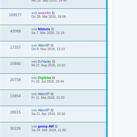
Mo 28. Sep 2020, 19:40
von
anwofis
169577
Do 28. Mai 2020, 18:06
von
Nibbels
42068
Sa 7. Mär 2020, 15:19
von
AtlonXP
17357
Do 8. Nov 2018, 13:10
von
DJVanity
15880
Mi 22. Aug 2018, 10:10
von
Digibike
20759
Fr 20. Jul 2018, 20:44
von
AtlonXP
13854
Fr 11. Mai 2018, 21:03
von
AtlonXP
28015
Sa 21. Apr 2018, 15:32
von
georg-AW
30226
Sa 24. Mär 2018, 11:00