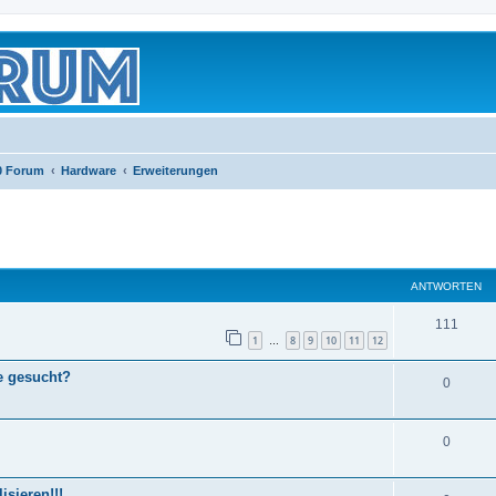
0 Forum
Hardware
Erweiterungen
eiterte Suche
ANTWORTEN
111
1
8
9
10
11
12
…
e gesucht?
0
0
sieren!!!