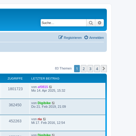
Suche
Erweiterte Suche
Registrieren
Anmelden
1
2
3
4
Nächste
83 Themen
ZUGRIFFE
LETZTER BEITRAG
von
af0815
1801723
Mo 14. Apr 2025, 15:32
von
Digibike
362450
Do 21. Feb 2019, 21:09
von
riu
452263
Mi 17. Feb 2016, 12:54
von
Digibike