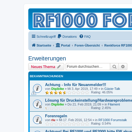
Schnellzugriff
Donations
FAQ
Startseite
Portal
Foren-Übersicht
Renkforce RF100
Erweiterungen
Suche
Erw
Neues Thema
BEKANNTMACHUNGEN
Achtung - Info für Neuanmelder!!!
von
Digibike
»
Mi 3. Apr 2019, 17:49
» in
Gäste-Talk
Rating: 46.05%
Lösung für Druckeinstellung/Hardwareproblem
von
Digibike
»
Do 21. Feb 2019, 21:09
» in
Filament
Rating: 2.45%
Forenregeln
von
riu
»
Mi 17. Feb 2016, 12:54
» in
RF1000 Forumstalk
Rating: 0.54%
Achtung! Bei RF1000 und RF2000 bitte FW akuali