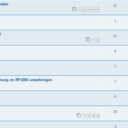
anden
41
1
2
3
4
5
1
!
11
1
2
4
1
chung im RF1000 unterbringen
1
6
30
1
2
3
4
3