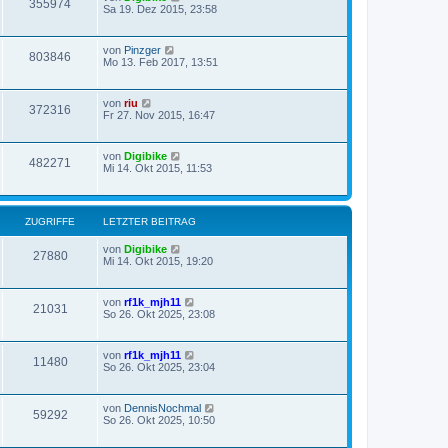
355974
Sa 19. Dez 2015, 23:58
von
Pinzger
803846
Mo 13. Feb 2017, 13:51
von
riu
372316
Fr 27. Nov 2015, 16:47
von
Digibike
482271
Mi 14. Okt 2015, 11:53
ZUGRIFFE
LETZTER BEITRAG
von
Digibike
27880
Mi 14. Okt 2015, 19:20
von
rf1k_mjh11
21031
So 26. Okt 2025, 23:08
von
rf1k_mjh11
11480
So 26. Okt 2025, 23:04
von
DennisNochmal
59292
So 26. Okt 2025, 10:50