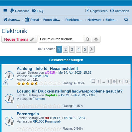
Donations
FAQ
Registrieren
Anmelden
S
Startseite
Portal
Foren-Übersicht
Renkforce RF1000 Forum
Hardware
Elektronik
u
Elektronik
c
Suche
Erweiterte Suche
Neues Thema
h
e
1
2
3
4
5
Nächste
107 Themen
Bekanntmachungen
Achtung - Info für Neuanmelder!!!
Letzter Beitrag von
af0815
«
Mo 14. Apr 2025, 15:32
Verfasst in
Gäste-Talk
Antworten:
111
1
9
10
11
12
…
Rating: 46.05%
Lösung für Druckeinstellung/Hardwareprobleme gesucht?
Letzter Beitrag von
Digibike
«
Do 21. Feb 2019, 21:09
Verfasst in
Filament
Rating: 2.45%
Forenregeln
Letzter Beitrag von
riu
«
Mi 17. Feb 2016, 12:54
Verfasst in
RF1000 Forumstalk
Rating: 0.54%