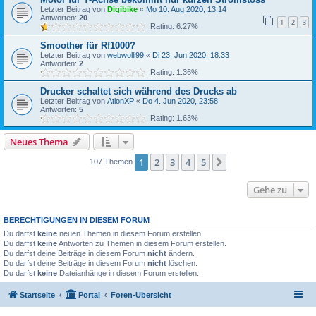
Letzter Beitrag von
Digibike
«
Mo 10. Aug 2020, 13:14
Antworten:
20
1
2
3
Rating: 6.27%
Smoother für Rf1000?
Letzter Beitrag von
webwolli99
«
Di 23. Jun 2020, 18:33
Antworten:
2
Rating: 1.36%
Drucker schaltet sich während des Drucks ab
Letzter Beitrag von
AtlonXP
«
Do 4. Jun 2020, 23:58
Antworten:
5
Rating: 1.63%
Neues Thema
1
2
3
4
5
Nächste
107 Themen
Gehe zu
BERECHTIGUNGEN IN DIESEM FORUM
Du darfst
keine
neuen Themen in diesem Forum erstellen.
Du darfst
keine
Antworten zu Themen in diesem Forum erstellen.
Du darfst deine Beiträge in diesem Forum
nicht
ändern.
Du darfst deine Beiträge in diesem Forum
nicht
löschen.
Du darfst
keine
Dateianhänge in diesem Forum erstellen.
Startseite
Portal
Foren-Übersicht