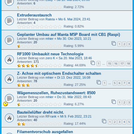
Antworten:
6
Rating: 2.72%
Extruderaustausch
Letzter Beitrag von
Raista
«
Mo 6. Mai 2024, 23:41
Antworten:
4
Rating: 0.82%
Geplanter Umbau auf Manta M5P Board mit CB1 (Raspi)
Letzter Beitrag von
mhier
«
Mo 30. Okt 2023, 10:21
Antworten:
20
1
2
3
Rating: 5.99%
RF1000 Umbaukit neue Technologie
Letzter Beitrag von
zero K
«
Sa 20. Mai 2023, 18:46
Antworten:
171
1
15
16
17
18
…
Rating: 44.69%
Z- Achse mit optischem Endschalter schalten
Letzter Beitrag von
mhier
«
Di 13. Dez 2022, 16:08
Antworten:
78
1
5
6
7
8
…
Rating: 27.25%
Wägemesszellen, Ruhezustandswert: 8500
Letzter Beitrag von
mhier
«
Do 31. Mär 2022, 09:43
Antworten:
20
1
2
3
Rating: 6.27%
Bauteilelüfter dreht nicht.
Letzter Beitrag von
RFrank
«
Mi 9. Feb 2022, 23:21
Antworten:
40
1
2
3
4
5
Rating: 17.44%
Filamentvorschub ausgefallen