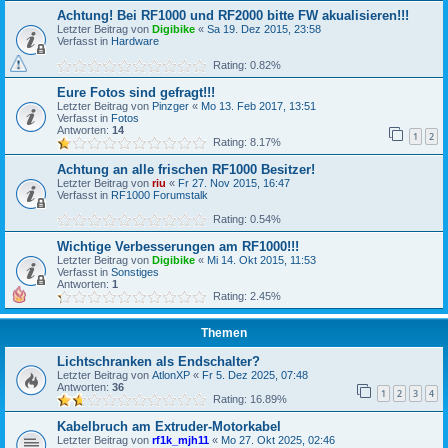
Achtung! Bei RF1000 und RF2000 bitte FW akualisieren!!!
Letzter Beitrag von
Digibike
«
Sa 19. Dez 2015, 23:58
Verfasst in
Hardware
Rating: 0.82%
Eure Fotos sind gefragt!!!
Letzter Beitrag von
Pinzger
«
Mo 13. Feb 2017, 13:51
Verfasst in
Fotos
Antworten:
14
1
2
Rating: 8.17%
Achtung an alle frischen RF1000 Besitzer!
Letzter Beitrag von
riu
«
Fr 27. Nov 2015, 16:47
Verfasst in
RF1000 Forumstalk
Rating: 0.54%
Wichtige Verbesserungen am RF1000!!!
Letzter Beitrag von
Digibike
«
Mi 14. Okt 2015, 11:53
Verfasst in
Sonstiges
Antworten:
1
Rating: 2.45%
Themen
Lichtschranken als Endschalter?
Letzter Beitrag von
AtlonXP
«
Fr 5. Dez 2025, 07:48
Antworten:
36
1
2
3
4
Rating: 16.89%
Kabelbruch am Extruder-Motorkabel
Letzter Beitrag von
rf1k_mjh11
«
Mo 27. Okt 2025, 02:46