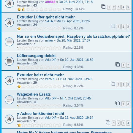
Letzter Beitrag von
af0815
«
Do 25. Nov 2021, 11:18
Antworten:
43
1
2
3
4
5
Rating: 14.44%
Extruder Lüfter geht nicht mehr
Letzter Beitrag von
SATA
«
Mo 12. Apr 2021, 12:26
Antworten:
24
1
2
3
Rating: 8.17%
Nur so ein Gedankenspiel, Raspberry als Ersatzhauptplatine?
Letzter Beitrag von
mhier
«
Sa 20. Mär 2021, 17:57
Antworten:
7
Rating: 2.18%
Lüfterausgang defekt
Letzter Beitrag von
AtlonXP
«
So 10. Jan 2021, 16:59
Antworten:
15
1
2
Rating: 4.36%
Extruder heizt nicht mehr
Letzter Beitrag von
zero K
«
Fr 13. Nov 2020, 23:49
Antworten:
29
1
2
3
Rating: 8.72%
Wägezellen Ersatz
Letzter Beitrag von
AtlonXP
«
Mi 7. Okt 2020, 23:45
Antworten:
11
1
2
Rating: 3.54%
y-Achse funktioniert nicht
Letzter Beitrag von
AtlonXP
«
Sa 22. Aug 2020, 19:14
Antworten:
31
1
2
3
4
Rating: 9.81%
Motor für Y-Achse bekommt nur kurzen Stromstoss