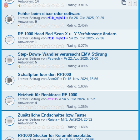
Antworten:
14
1
2
Rating: 3.81%
Fehler beim slicer oder software
Letzter Beitrag von
rf1k_mjh11
«
So 26. Okt 2025, 00:29
Antworten:
9
Rating: 2.45%
RF 1000 Head Bed Scan X u. Y Verfahrwege ändern
Letzter Beitrag von
rf1k_mjh11
«
Sa 25. Okt 2025, 22:36
Antworten:
1
Rating: 0.27%
Step- Down- Wandler verursacht EMV Störung
Letzter Beitrag von
Psytech
«
Fr 22. Aug 2025, 09:00
Antworten:
5
Rating: 4.09%
Schaltplan fuer den RF1000
Letzter Beitrag von
AtlonXP
«
Fr 15. Nov 2024, 15:56
Rating: 1.63%
Heizbett für Renkforce RF 1000
Letzter Beitrag von
af0815
«
Sa 5. Okt 2024, 16:52
Antworten:
4
Rating: 1.36%
Zusätzliche Endschalter bzw.Taster
Letzter Beitrag von
Raista
«
Mi 3. Jul 2024, 20:32
Antworten:
5
Rating: 1.63%
RF1000 Stecker für Keramikheizplatte.
Letzter Beitrag von
Eddy
«
Sa 18. Mai 2024, 09:06