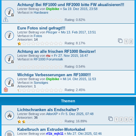
Achtung! Bei RF1000 und RF2000 bitte FW akualisieren!!!
Letzter Beitrag von
Digibike
«
Sa 19. Dez 2015, 23:58
Verfasst in
Hardware
Rating: 0.82%
Eure Fotos sind gefragt!!!
Letzter Beitrag von
Pinzger
«
Mo 13. Feb 2017, 13:51
Verfasst in
Fotos
Antworten:
14
1
2
Rating: 8.17%
Achtung an alle frischen RF1000 Besitzer!
Letzter Beitrag von
riu
«
Fr 27. Nov 2015, 16:47
Verfasst in
RF1000 Forumstalk
Rating: 0.54%
Wichtige Verbesserungen am RF1000!!!
Letzter Beitrag von
Digibike
«
Mi 14. Okt 2015, 11:53
Verfasst in
Sonstiges
Antworten:
1
Rating: 2.45%
Themen
Lichtschranken als Endschalter?
Letzter Beitrag von
AtlonXP
«
Fr 5. Dez 2025, 07:48
Antworten:
36
1
2
3
4
Rating: 16.89%
Kabelbruch am Extruder-Motorkabel
Letzter Beitrag von
rf1k_mjh11
«
Mo 27. Okt 2025, 02:46