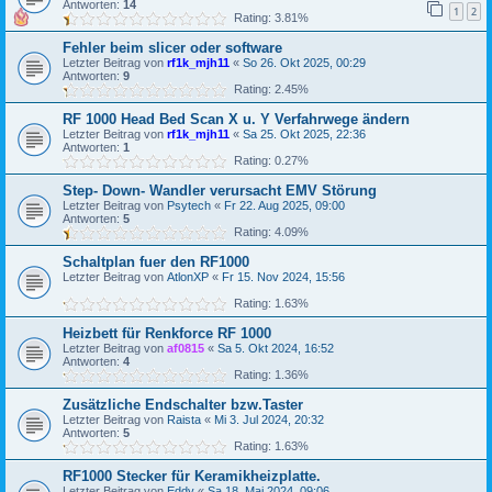
Antworten:
14
1
2
Rating: 3.81%
Fehler beim slicer oder software
Letzter Beitrag von
rf1k_mjh11
«
So 26. Okt 2025, 00:29
Antworten:
9
Rating: 2.45%
RF 1000 Head Bed Scan X u. Y Verfahrwege ändern
Letzter Beitrag von
rf1k_mjh11
«
Sa 25. Okt 2025, 22:36
Antworten:
1
Rating: 0.27%
Step- Down- Wandler verursacht EMV Störung
Letzter Beitrag von
Psytech
«
Fr 22. Aug 2025, 09:00
Antworten:
5
Rating: 4.09%
Schaltplan fuer den RF1000
Letzter Beitrag von
AtlonXP
«
Fr 15. Nov 2024, 15:56
Rating: 1.63%
Heizbett für Renkforce RF 1000
Letzter Beitrag von
af0815
«
Sa 5. Okt 2024, 16:52
Antworten:
4
Rating: 1.36%
Zusätzliche Endschalter bzw.Taster
Letzter Beitrag von
Raista
«
Mi 3. Jul 2024, 20:32
Antworten:
5
Rating: 1.63%
RF1000 Stecker für Keramikheizplatte.
Letzter Beitrag von
Eddy
«
Sa 18. Mai 2024, 09:06