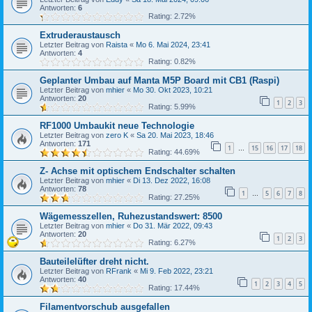
Antworten:
6
Rating: 2.72%
Extruderaustausch
Letzter Beitrag von
Raista
«
Mo 6. Mai 2024, 23:41
Antworten:
4
Rating: 0.82%
Geplanter Umbau auf Manta M5P Board mit CB1 (Raspi)
Letzter Beitrag von
mhier
«
Mo 30. Okt 2023, 10:21
Antworten:
20
1
2
3
Rating: 5.99%
RF1000 Umbaukit neue Technologie
Letzter Beitrag von
zero K
«
Sa 20. Mai 2023, 18:46
Antworten:
171
1
15
16
17
18
…
Rating: 44.69%
Z- Achse mit optischem Endschalter schalten
Letzter Beitrag von
mhier
«
Di 13. Dez 2022, 16:08
Antworten:
78
1
5
6
7
8
…
Rating: 27.25%
Wägemesszellen, Ruhezustandswert: 8500
Letzter Beitrag von
mhier
«
Do 31. Mär 2022, 09:43
Antworten:
20
1
2
3
Rating: 6.27%
Bauteilelüfter dreht nicht.
Letzter Beitrag von
RFrank
«
Mi 9. Feb 2022, 23:21
Antworten:
40
1
2
3
4
5
Rating: 17.44%
Filamentvorschub ausgefallen