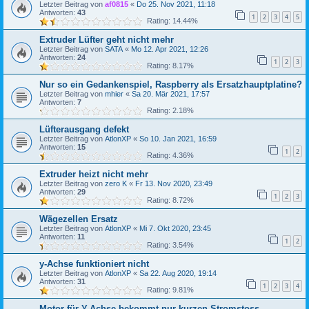
Letzter Beitrag von
af0815
«
Do 25. Nov 2021, 11:18
Antworten:
43
1
2
3
4
5
Rating: 14.44%
Extruder Lüfter geht nicht mehr
Letzter Beitrag von
SATA
«
Mo 12. Apr 2021, 12:26
Antworten:
24
1
2
3
Rating: 8.17%
Nur so ein Gedankenspiel, Raspberry als Ersatzhauptplatine?
Letzter Beitrag von
mhier
«
Sa 20. Mär 2021, 17:57
Antworten:
7
Rating: 2.18%
Lüfterausgang defekt
Letzter Beitrag von
AtlonXP
«
So 10. Jan 2021, 16:59
Antworten:
15
1
2
Rating: 4.36%
Extruder heizt nicht mehr
Letzter Beitrag von
zero K
«
Fr 13. Nov 2020, 23:49
Antworten:
29
1
2
3
Rating: 8.72%
Wägezellen Ersatz
Letzter Beitrag von
AtlonXP
«
Mi 7. Okt 2020, 23:45
Antworten:
11
1
2
Rating: 3.54%
y-Achse funktioniert nicht
Letzter Beitrag von
AtlonXP
«
Sa 22. Aug 2020, 19:14
Antworten:
31
1
2
3
4
Rating: 9.81%
Motor für Y-Achse bekommt nur kurzen Stromstoss