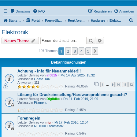
Donations
FAQ
Registrieren
Anmelden
S
Startseite
Portal
Foren-Übersicht
Renkforce RF1000 Forum
Hardware
Elektronik
u
Elektronik
c
Suche
Erweiterte Suche
Neues Thema
h
e
1
2
3
4
5
Nächste
107 Themen
Bekanntmachungen
Achtung - Info für Neuanmelder!!!
Letzter Beitrag von
af0815
«
Mo 14. Apr 2025, 15:32
Verfasst in
Gäste-Talk
Antworten:
111
1
9
10
11
12
…
Rating: 46.05%
Lösung für Druckeinstellung/Hardwareprobleme gesucht?
Letzter Beitrag von
Digibike
«
Do 21. Feb 2019, 21:09
Verfasst in
Filament
Rating: 2.45%
Forenregeln
Letzter Beitrag von
riu
«
Mi 17. Feb 2016, 12:54
Verfasst in
RF1000 Forumstalk
Rating: 0.54%