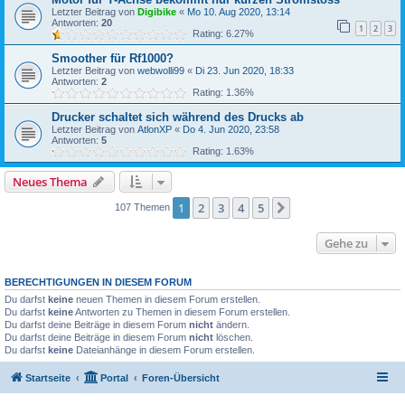
Letzter Beitrag von
Digibike
«
Mo 10. Aug 2020, 13:14
Antworten:
20
1
2
3
Rating: 6.27%
Smoother für Rf1000?
Letzter Beitrag von
webwolli99
«
Di 23. Jun 2020, 18:33
Antworten:
2
Rating: 1.36%
Drucker schaltet sich während des Drucks ab
Letzter Beitrag von
AtlonXP
«
Do 4. Jun 2020, 23:58
Antworten:
5
Rating: 1.63%
Neues Thema
1
2
3
4
5
Nächste
107 Themen
Gehe zu
BERECHTIGUNGEN IN DIESEM FORUM
Du darfst
keine
neuen Themen in diesem Forum erstellen.
Du darfst
keine
Antworten zu Themen in diesem Forum erstellen.
Du darfst deine Beiträge in diesem Forum
nicht
ändern.
Du darfst deine Beiträge in diesem Forum
nicht
löschen.
Du darfst
keine
Dateianhänge in diesem Forum erstellen.
Startseite
Portal
Foren-Übersicht