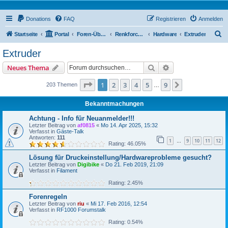
Donations
FAQ
Registrieren
Anmelden
S
Startseite
Portal
Foren-Übersicht
Renkforce RF1000 Forum
Hardware
Extruder
u
Extruder
c
Suche
Erweiterte Suche
Neues Thema
h
e
Seite
1
von
9
1
2
3
4
5
9
Nächste
203 Themen
…
Bekanntmachungen
Achtung - Info für Neuanmelder!!!
Letzter Beitrag von
af0815
«
Mo 14. Apr 2025, 15:32
Verfasst in
Gäste-Talk
Antworten:
111
1
9
10
11
12
…
Rating: 46.05%
Lösung für Druckeinstellung/Hardwareprobleme gesucht?
Letzter Beitrag von
Digibike
«
Do 21. Feb 2019, 21:09
Verfasst in
Filament
Rating: 2.45%
Forenregeln
Letzter Beitrag von
riu
«
Mi 17. Feb 2016, 12:54
Verfasst in
RF1000 Forumstalk
Rating: 0.54%