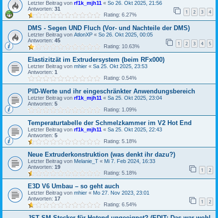
Letzter Beitrag von
rf1k_mjh11
«
So 26. Okt 2025, 21:56
Antworten:
31
1
2
3
4
Rating: 6.27%
DMS - Segen UND Fluch (Vor- und Nachteile der DMS)
Letzter Beitrag von
AtlonXP
«
So 26. Okt 2025, 00:05
Antworten:
45
1
2
3
4
5
Rating: 10.63%
Elastizitzät im Extrudersystem (beim RFx000)
Letzter Beitrag von
mhier
«
Sa 25. Okt 2025, 23:53
Antworten:
1
Rating: 0.54%
PID-Werte und ihr eingeschränkter Anwendungsbereich
Letzter Beitrag von
rf1k_mjh11
«
Sa 25. Okt 2025, 23:04
Antworten:
5
Rating: 1.09%
Temperaturtabelle der Schmelzkammer im V2 Hot End
Letzter Beitrag von
rf1k_mjh11
«
Sa 25. Okt 2025, 22:43
Antworten:
5
Rating: 5.18%
Neue Extruderkonstruktion (was denkt ihr dazu?)
Letzter Beitrag von
Melanie_T
«
Mi 7. Feb 2024, 16:33
Antworten:
19
1
2
Rating: 5.18%
E3D V6 Umbau – so geht auch
Letzter Beitrag von
mhier
«
Mo 27. Nov 2023, 23:01
Antworten:
17
1
2
Rating: 6.54%
JST SM Stecker für Hotend ungeeignet? (EDIT: Das war wohl