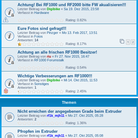
Achtung! Bei RF1000 und RF2000 bitte FW akualisieren!!!
Letzter Beitrag von
Digibike
«
Sa 19. Dez 2015, 23:58
Verfasst in
Hardware
Rating: 0.82%
Eure Fotos sind gefragt!!!
Letzter Beitrag von
Pinzger
«
Mo 13. Feb 2017, 13:51
Verfasst in
Fotos
Antworten:
14
1
2
Rating: 8.17%
Achtung an alle frischen RF1000 Besitzer!
Letzter Beitrag von
riu
«
Fr 27. Nov 2015, 16:47
Verfasst in
RF1000 Forumstalk
Rating: 0.54%
Wichtige Verbesserungen am RF1000!!!
Letzter Beitrag von
Digibike
«
Mi 14. Okt 2015, 11:53
Verfasst in
Sonstiges
Antworten:
1
Rating: 2.45%
Themen
Nicht erreichen der angegebenen Grade beim Extruder
Letzter Beitrag von
rf1k_mjh11
«
Mo 27. Okt 2025, 05:28
Antworten:
2
Rating: 1.36%
Pfropfen im Extruder
Letzter Beitrag von
rf1k_mjh11
«
Mo 27. Okt 2025, 05:08