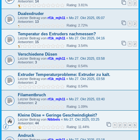
Antworten:
14
1
2
Rating: 3.81%
Dualexdruder
Letzter Beitrag von
rf1k_mjh11
«
Mo 27. Okt 2025, 05:07
Antworten:
13
1
2
Rating: 2.72%
Temperatur des Extruders nachmessen?
Letzter Beitrag von
rf1k_mjh11
«
Mo 27. Okt 2025, 04:16
Antworten:
15
1
2
Rating: 3.54%
Verschiedene Düsen
Letzter Beitrag von
rf1k_mjh11
«
Mo 27. Okt 2025, 03:58
Antworten:
3
Rating: 0.54%
Extruder Temperaturprobleme: Extruder zu kalt.
Letzter Beitrag von
rf1k_mjh11
«
Mo 27. Okt 2025, 03:58
Antworten:
2
Rating: 0.54%
Filamentbruch
Letzter Beitrag von
rf1k_mjh11
«
Mo 27. Okt 2025, 03:40
Antworten:
2
Rating: 1.09%
Kleine Düse = Geringe Geschwindigkeit?
Letzter Beitrag von
Nibbels
«
Mo 27. Okt 2025, 03:25
Antworten:
44
1
2
3
4
5
Rating: 11.44%
Andruck
Letzter Beitrag von
rf1k_mjh11
«
Mo 27. Okt 2025, 02:18