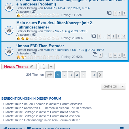
ein anderes Problem!)
Letzter Beitrag von
AtlonXP
«
Mo 4. Sep 2023, 18:14
Antworten:
27
1
2
3
Rating: 11.72%
Mein neues Extruder-Lüfter-Konzept (mit 2.
Führungsschiene)
Letzter Beitrag von
mhier
«
So 27. Aug 2023, 23:13
Antworten:
93
1
7
8
9
10
…
Rating: 28.88%
Umbau E3D Titan Extruder
Letzter Beitrag von
MariusDüsentrieb
«
So 27. Aug 2023, 19:57
Antworten:
70
1
5
6
7
8
…
Rating: 22.62%
Neues Thema
Seite
1
von
9
1
2
3
4
5
9
Nächste
203 Themen
…
Gehe zu
BERECHTIGUNGEN IN DIESEM FORUM
Du darfst
keine
neuen Themen in diesem Forum erstellen.
Du darfst
keine
Antworten zu Themen in diesem Forum erstellen.
Du darfst deine Beiträge in diesem Forum
nicht
ändern.
Du darfst deine Beiträge in diesem Forum
nicht
löschen.
Du darfst
keine
Dateianhänge in diesem Forum erstellen.
Startseite
Portal
Foren-Übersicht