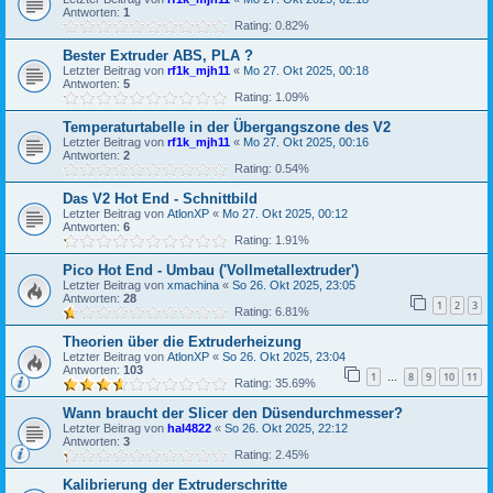
Antworten:
1
Rating: 0.82%
Bester Extruder ABS, PLA ?
Letzter Beitrag von
rf1k_mjh11
«
Mo 27. Okt 2025, 00:18
Antworten:
5
Rating: 1.09%
Temperaturtabelle in der Übergangszone des V2
Letzter Beitrag von
rf1k_mjh11
«
Mo 27. Okt 2025, 00:16
Antworten:
2
Rating: 0.54%
Das V2 Hot End - Schnittbild
Letzter Beitrag von
AtlonXP
«
Mo 27. Okt 2025, 00:12
Antworten:
6
Rating: 1.91%
Pico Hot End - Umbau ('Vollmetallextruder')
Letzter Beitrag von
xmachina
«
So 26. Okt 2025, 23:05
Antworten:
28
1
2
3
Rating: 6.81%
Theorien über die Extruderheizung
Letzter Beitrag von
AtlonXP
«
So 26. Okt 2025, 23:04
Antworten:
103
1
8
9
10
11
…
Rating: 35.69%
Wann braucht der Slicer den Düsendurchmesser?
Letzter Beitrag von
hal4822
«
So 26. Okt 2025, 22:12
Antworten:
3
Rating: 2.45%
Kalibrierung der Extruderschritte