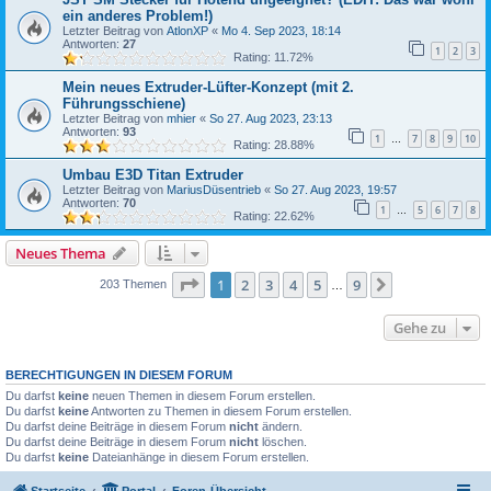
ein anderes Problem!)
Letzter Beitrag von
AtlonXP
«
Mo 4. Sep 2023, 18:14
Antworten:
27
1
2
3
Rating: 11.72%
Mein neues Extruder-Lüfter-Konzept (mit 2.
Führungsschiene)
Letzter Beitrag von
mhier
«
So 27. Aug 2023, 23:13
Antworten:
93
1
7
8
9
10
…
Rating: 28.88%
Umbau E3D Titan Extruder
Letzter Beitrag von
MariusDüsentrieb
«
So 27. Aug 2023, 19:57
Antworten:
70
1
5
6
7
8
…
Rating: 22.62%
Neues Thema
Seite
1
von
9
1
2
3
4
5
9
Nächste
203 Themen
…
Gehe zu
BERECHTIGUNGEN IN DIESEM FORUM
Du darfst
keine
neuen Themen in diesem Forum erstellen.
Du darfst
keine
Antworten zu Themen in diesem Forum erstellen.
Du darfst deine Beiträge in diesem Forum
nicht
ändern.
Du darfst deine Beiträge in diesem Forum
nicht
löschen.
Du darfst
keine
Dateianhänge in diesem Forum erstellen.
Startseite
Portal
Foren-Übersicht