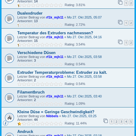
Antworten:
14
1
2
Rating: 3.81%
Dualexdruder
Letzter Beitrag von
rf1k_mjh11
«
Mo 27. Okt 2025, 05:07
Antworten:
13
1
2
Rating: 2.72%
Temperatur des Extruders nachmessen?
Letzter Beitrag von
rf1k_mjh11
«
Mo 27. Okt 2025, 04:16
Antworten:
15
1
2
Rating: 3.54%
Verschiedene Düsen
Letzter Beitrag von
rf1k_mjh11
«
Mo 27. Okt 2025, 03:58
Antworten:
3
Rating: 0.54%
Extruder Temperaturprobleme: Extruder zu kalt.
Letzter Beitrag von
rf1k_mjh11
«
Mo 27. Okt 2025, 03:58
Antworten:
2
Rating: 0.54%
Filamentbruch
Letzter Beitrag von
rf1k_mjh11
«
Mo 27. Okt 2025, 03:40
Antworten:
2
Rating: 1.09%
Kleine Düse = Geringe Geschwindigkeit?
Letzter Beitrag von
Nibbels
«
Mo 27. Okt 2025, 03:25
Antworten:
44
1
2
3
4
5
Rating: 11.44%
Andruck
Letzter Beitrag von
rf1k_mjh11
«
Mo 27. Okt 2025, 02:18