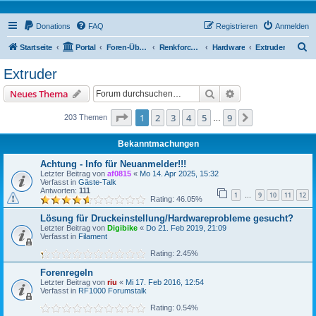
Donations
FAQ
Registrieren
Anmelden
S
Startseite
Portal
Foren-Übersicht
Renkforce RF1000 Forum
Hardware
Extruder
u
Extruder
c
Suche
Erweiterte Suche
Neues Thema
h
e
Seite
1
von
9
1
2
3
4
5
9
Nächste
203 Themen
…
Bekanntmachungen
Achtung - Info für Neuanmelder!!!
Letzter Beitrag von
af0815
«
Mo 14. Apr 2025, 15:32
Verfasst in
Gäste-Talk
Antworten:
111
1
9
10
11
12
…
Rating: 46.05%
Lösung für Druckeinstellung/Hardwareprobleme gesucht?
Letzter Beitrag von
Digibike
«
Do 21. Feb 2019, 21:09
Verfasst in
Filament
Rating: 2.45%
Forenregeln
Letzter Beitrag von
riu
«
Mi 17. Feb 2016, 12:54
Verfasst in
RF1000 Forumstalk
Rating: 0.54%