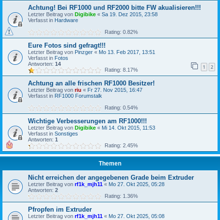
Achtung! Bei RF1000 und RF2000 bitte FW akualisieren!!!
Letzter Beitrag von
Digibike
«
Sa 19. Dez 2015, 23:58
Verfasst in
Hardware
Rating: 0.82%
Eure Fotos sind gefragt!!!
Letzter Beitrag von
Pinzger
«
Mo 13. Feb 2017, 13:51
Verfasst in
Fotos
Antworten:
14
1
2
Rating: 8.17%
Achtung an alle frischen RF1000 Besitzer!
Letzter Beitrag von
riu
«
Fr 27. Nov 2015, 16:47
Verfasst in
RF1000 Forumstalk
Rating: 0.54%
Wichtige Verbesserungen am RF1000!!!
Letzter Beitrag von
Digibike
«
Mi 14. Okt 2015, 11:53
Verfasst in
Sonstiges
Antworten:
1
Rating: 2.45%
Themen
Nicht erreichen der angegebenen Grade beim Extruder
Letzter Beitrag von
rf1k_mjh11
«
Mo 27. Okt 2025, 05:28
Antworten:
2
Rating: 1.36%
Pfropfen im Extruder
Letzter Beitrag von
rf1k_mjh11
«
Mo 27. Okt 2025, 05:08