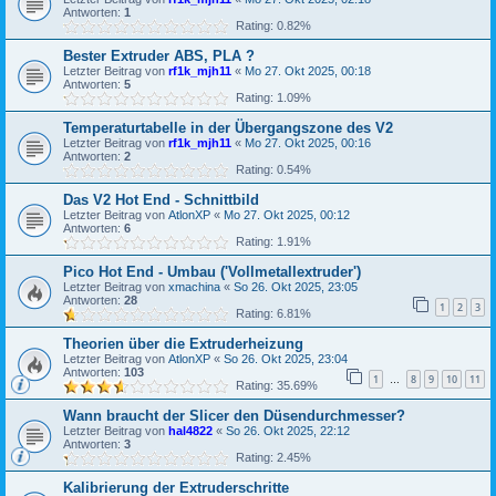
Antworten:
1
Rating: 0.82%
Bester Extruder ABS, PLA ?
Letzter Beitrag von
rf1k_mjh11
«
Mo 27. Okt 2025, 00:18
Antworten:
5
Rating: 1.09%
Temperaturtabelle in der Übergangszone des V2
Letzter Beitrag von
rf1k_mjh11
«
Mo 27. Okt 2025, 00:16
Antworten:
2
Rating: 0.54%
Das V2 Hot End - Schnittbild
Letzter Beitrag von
AtlonXP
«
Mo 27. Okt 2025, 00:12
Antworten:
6
Rating: 1.91%
Pico Hot End - Umbau ('Vollmetallextruder')
Letzter Beitrag von
xmachina
«
So 26. Okt 2025, 23:05
Antworten:
28
1
2
3
Rating: 6.81%
Theorien über die Extruderheizung
Letzter Beitrag von
AtlonXP
«
So 26. Okt 2025, 23:04
Antworten:
103
1
8
9
10
11
…
Rating: 35.69%
Wann braucht der Slicer den Düsendurchmesser?
Letzter Beitrag von
hal4822
«
So 26. Okt 2025, 22:12
Antworten:
3
Rating: 2.45%
Kalibrierung der Extruderschritte