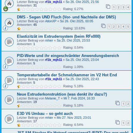
Letzter Beitrag von
rf1k_mjh11
«
So 26. Okt 2025, 21:56
Antworten:
31
1
2
3
4
Rating: 6.27%
DMS - Segen UND Fluch (Vor- und Nachteile der DMS)
Letzter Beitrag von
AtlonXP
«
So 26. Okt 2025, 00:05
Antworten:
45
1
2
3
4
5
Rating: 10.63%
Elastizitzät im Extrudersystem (beim RFx000)
Letzter Beitrag von
mhier
«
Sa 25. Okt 2025, 23:53
Antworten:
1
Rating: 0.54%
PID-Werte und ihr eingeschränkter Anwendungsbereich
Letzter Beitrag von
rf1k_mjh11
«
Sa 25. Okt 2025, 23:04
Antworten:
5
Rating: 1.09%
Temperaturtabelle der Schmelzkammer im V2 Hot End
Letzter Beitrag von
rf1k_mjh11
«
Sa 25. Okt 2025, 22:43
Antworten:
5
Rating: 5.18%
Neue Extruderkonstruktion (was denkt ihr dazu?)
Letzter Beitrag von
Melanie_T
«
Mi 7. Feb 2024, 16:33
Antworten:
19
1
2
Rating: 5.18%
E3D V6 Umbau – so geht auch
Letzter Beitrag von
mhier
«
Mo 27. Nov 2023, 23:01
Antworten:
17
1
2
Rating: 6.54%
JST SM Stecker für Hotend ungeeignet? (EDIT: Das war wohl