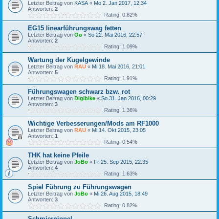
Letzter Beitrag von
KASA
«
Mo 2. Jan 2017, 12:34
Antworten:
2
Rating: 0.82%
EG15 linearführungswag fetten
Letzter Beitrag von
Oo
«
So 22. Mai 2016, 22:57
Antworten:
2
Rating: 1.09%
Wartung der Kugelgewinde
Letzter Beitrag von
RAU
«
Mi 18. Mai 2016, 21:01
Antworten:
5
Rating: 1.91%
Führungswagen schwarz bzw. rot
Letzter Beitrag von
Digibike
«
So 31. Jan 2016, 00:29
Antworten:
3
Rating: 1.36%
Wichtige Verbesserungen/Mods am RF1000
Letzter Beitrag von
RAU
«
Mi 14. Okt 2015, 23:05
Antworten:
1
Rating: 0.54%
THK hat keine Pfeile
Letzter Beitrag von
JoBo
«
Fr 25. Sep 2015, 22:35
Antworten:
4
Rating: 1.63%
Spiel Führung zu Führungswagen
Letzter Beitrag von
JoBo
«
Mi 26. Aug 2015, 18:49
Antworten:
3
Rating: 0.82%
Schmiernippel