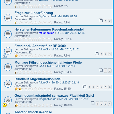
Antworten:
7
Rating: 3%
Frage zur Linearführung
Letzter Beitrag von
BigBen
«
Sa 4. Mai 2019, 01:52
Antworten:
15
1
2
Rating: 4.9%
Hersteller-Teilenummer Kegelumlaufspindel
Letzter Beitrag von
mt-checker
«
Di 12. Jun 2018, 12:16
Antworten:
2
Rating: 0.82%
Fettnippel- Adapter fuer RF X000
Letzter Beitrag von
AtlonXP
«
Mi 28. Mär 2018, 21:51
Antworten:
21
1
2
3
Rating: 7.9%
Montage Führungsschiene hat keine Pfeile
Letzter Beitrag von
Gao
«
Mo 31. Jul 2017, 20:44
Antworten:
12
1
2
Rating: 3.54%
Rundlauf Kugelumlaufspindel
Letzter Beitrag von
AtlonXP
«
So 30. Jul 2017, 21:49
Antworten:
53
1
2
3
4
5
6
Rating: 15.8%
Gewindeumlaufspindel schwarzes Plastikteil Spiel
Letzter Beitrag von
tim@aptico.de
«
Mo 29. Mai 2017, 12:13
Antworten:
36
1
2
3
4
Rating: 10.08%
Abstandsblock X-Achse