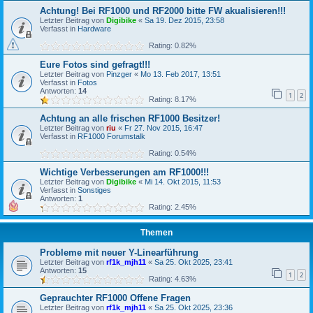
Achtung! Bei RF1000 und RF2000 bitte FW akualisieren!!!
Letzter Beitrag von
Digibike
«
Sa 19. Dez 2015, 23:58
Verfasst in
Hardware
Rating: 0.82%
Eure Fotos sind gefragt!!!
Letzter Beitrag von
Pinzger
«
Mo 13. Feb 2017, 13:51
Verfasst in
Fotos
Antworten:
14
1
2
Rating: 8.17%
Achtung an alle frischen RF1000 Besitzer!
Letzter Beitrag von
riu
«
Fr 27. Nov 2015, 16:47
Verfasst in
RF1000 Forumstalk
Rating: 0.54%
Wichtige Verbesserungen am RF1000!!!
Letzter Beitrag von
Digibike
«
Mi 14. Okt 2015, 11:53
Verfasst in
Sonstiges
Antworten:
1
Rating: 2.45%
Themen
Probleme mit neuer Y-Linearführung
Letzter Beitrag von
rf1k_mjh11
«
Sa 25. Okt 2025, 23:41
Antworten:
15
1
2
Rating: 4.63%
Geprauchter RF1000 Offene Fragen
Letzter Beitrag von
rf1k_mjh11
«
Sa 25. Okt 2025, 23:36