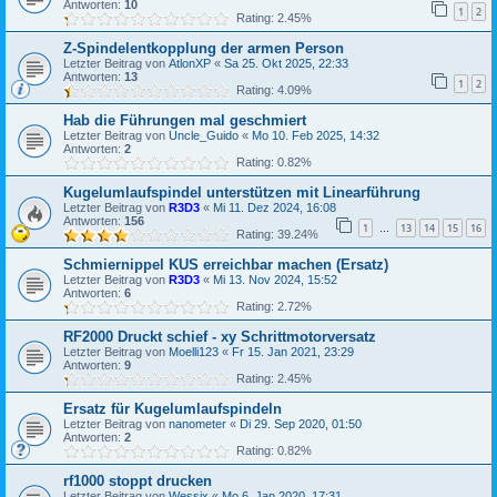
Antworten:
10
1
2
Rating: 2.45%
Z-Spindelentkopplung der armen Person
Letzter Beitrag von
AtlonXP
«
Sa 25. Okt 2025, 22:33
Antworten:
13
1
2
Rating: 4.09%
Hab die Führungen mal geschmiert
Letzter Beitrag von
Uncle_Guido
«
Mo 10. Feb 2025, 14:32
Antworten:
2
Rating: 0.82%
Kugelumlaufspindel unterstützen mit Linearführung
Letzter Beitrag von
R3D3
«
Mi 11. Dez 2024, 16:08
Antworten:
156
1
13
14
15
16
…
Rating: 39.24%
Schmiernippel KUS erreichbar machen (Ersatz)
Letzter Beitrag von
R3D3
«
Mi 13. Nov 2024, 15:52
Antworten:
6
Rating: 2.72%
RF2000 Druckt schief - xy Schrittmotorversatz
Letzter Beitrag von
Moelli123
«
Fr 15. Jan 2021, 23:29
Antworten:
9
Rating: 2.45%
Ersatz für Kugelumlaufspindeln
Letzter Beitrag von
nanometer
«
Di 29. Sep 2020, 01:50
Antworten:
2
Rating: 0.82%
rf1000 stoppt drucken
Letzter Beitrag von
Wessix
«
Mo 6. Jan 2020, 17:31