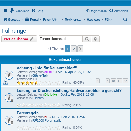
Donations
FAQ
Registrieren
Anmelden
S
Startseite
Portal
Foren-Übersicht
Renkforce RF1000 Forum
Hardware
Führungen
u
Führungen
c
Suche
Erweiterte Suche
Neues Thema
h
e
1
2
Nächste
43 Themen
Bekanntmachungen
Achtung - Info für Neuanmelder!!!
Letzter Beitrag von
af0815
«
Mo 14. Apr 2025, 15:32
Verfasst in
Gäste-Talk
Antworten:
111
1
9
10
11
12
…
Rating: 46.05%
Lösung für Druckeinstellung/Hardwareprobleme gesucht?
Letzter Beitrag von
Digibike
«
Do 21. Feb 2019, 21:09
Verfasst in
Filament
Rating: 2.45%
Forenregeln
Letzter Beitrag von
riu
«
Mi 17. Feb 2016, 12:54
Verfasst in
RF1000 Forumstalk
Rating: 0.54%