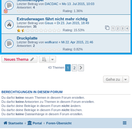
Letzter Beitrag von
DACDAC
«
Mo 13. Jul 2015, 10:03
Antworten:
4
Rating: 1.36%
Extruderwagen fährt nicht mehr richtig
Letzter Beitrag von
Gisus
«
Di 23. Jun 2015, 18:49
Antworten:
35
1
2
3
4
Rating: 15.53%
Druckplatte
Letzter Beitrag von
wolfkarst
«
Mi 22. Apr 2015, 21:46
Antworten:
2
Rating: 0.82%
Neues Thema
1
2
Nächste
43 Themen
Gehe zu
BERECHTIGUNGEN IN DIESEM FORUM
Du darfst
keine
neuen Themen in diesem Forum erstellen.
Du darfst
keine
Antworten zu Themen in diesem Forum erstellen.
Du darfst deine Beiträge in diesem Forum
nicht
ändern.
Du darfst deine Beiträge in diesem Forum
nicht
löschen.
Du darfst
keine
Dateianhänge in diesem Forum erstellen.
Startseite
Portal
Foren-Übersicht