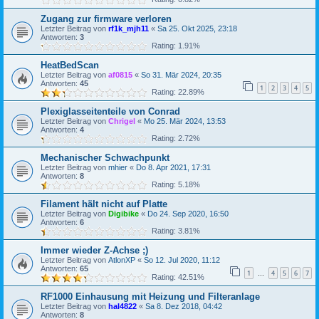
Zugang zur firmware verloren
Letzter Beitrag von
rf1k_mjh11
«
Sa 25. Okt 2025, 23:18
Antworten:
3
Rating: 1.91%
HeatBedScan
Letzter Beitrag von
af0815
«
So 31. Mär 2024, 20:35
Antworten:
45
1
2
3
4
5
Rating: 22.89%
Plexiglasseitenteile von Conrad
Letzter Beitrag von
Chrigel
«
Mo 25. Mär 2024, 13:53
Antworten:
4
Rating: 2.72%
Mechanischer Schwachpunkt
Letzter Beitrag von
mhier
«
Do 8. Apr 2021, 17:31
Antworten:
8
Rating: 5.18%
Filament hält nicht auf Platte
Letzter Beitrag von
Digibike
«
Do 24. Sep 2020, 16:50
Antworten:
6
Rating: 3.81%
Immer wieder Z-Achse ;)
Letzter Beitrag von
AtlonXP
«
So 12. Jul 2020, 11:12
Antworten:
65
1
4
5
6
7
…
Rating: 42.51%
RF1000 Einhausung mit Heizung und Filteranlage
Letzter Beitrag von
hal4822
«
Sa 8. Dez 2018, 04:42
Antworten:
8