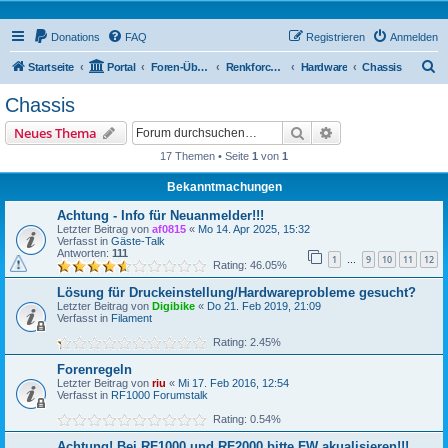
Donations
FAQ
Registrieren
Anmelden
S
Startseite
Portal
Foren-Übersicht
Renkforce RF1000 Forum
Hardware
Chassis
u
Chassis
c
Suche
Erweiterte Suche
Neues Thema
h
17 Themen • Seite
1
von
1
e
Bekanntmachungen
Achtung - Info für Neuanmelder!!!
Letzter Beitrag von
af0815
«
Mo 14. Apr 2025, 15:32
Verfasst in
Gäste-Talk
Antworten:
111
1
9
10
11
12
…
Rating: 46.05%
Lösung für Druckeinstellung/Hardwareprobleme gesucht?
Letzter Beitrag von
Digibike
«
Do 21. Feb 2019, 21:09
Verfasst in
Filament
Rating: 2.45%
Forenregeln
Letzter Beitrag von
riu
«
Mi 17. Feb 2016, 12:54
Verfasst in
RF1000 Forumstalk
Rating: 0.54%
Achtung! Bei RF1000 und RF2000 bitte FW akualisieren!!!