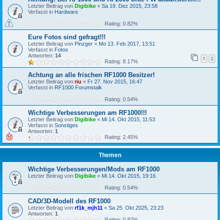
Letzter Beitrag von
Digibike
«
Sa 19. Dez 2015, 23:58
Verfasst in
Hardware
Rating: 0.82%
Eure Fotos sind gefragt!!!
Letzter Beitrag von
Pinzger
«
Mo 13. Feb 2017, 13:51
Verfasst in
Fotos
Antworten:
14
1
2
Rating: 8.17%
Achtung an alle frischen RF1000 Besitzer!
Letzter Beitrag von
riu
«
Fr 27. Nov 2015, 16:47
Verfasst in
RF1000 Forumstalk
Rating: 0.54%
Wichtige Verbesserungen am RF1000!!!
Letzter Beitrag von
Digibike
«
Mi 14. Okt 2015, 11:53
Verfasst in
Sonstiges
Antworten:
1
Rating: 2.45%
Themen
Wichtige Verbesserungen/Mods am RF1000
Letzter Beitrag von
Digibike
«
Mi 14. Okt 2015, 19:16
Rating: 0.54%
CAD/3D-Modell des RF1000
Letzter Beitrag von
rf1k_mjh11
«
Sa 25. Okt 2025, 23:23
Antworten:
1
Rating: 0.82%