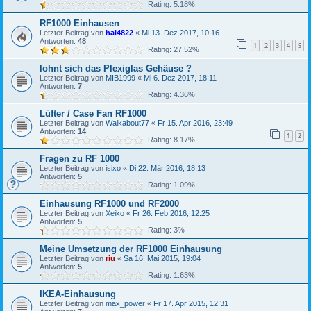
Rating: 5.18%
RF1000 Einhausen
Letzter Beitrag von
hal4822
«
Mi 13. Dez 2017, 10:16
Antworten:
48
1
2
3
4
5
Rating: 27.52%
lohnt sich das Plexiglas Gehäuse ?
Letzter Beitrag von
MIB1999
«
Mi 6. Dez 2017, 18:11
Antworten:
7
Rating: 4.36%
Lüfter / Case Fan RF1000
Letzter Beitrag von
Walkabout77
«
Fr 15. Apr 2016, 23:49
Antworten:
14
1
2
Rating: 8.17%
Fragen zu RF 1000
Letzter Beitrag von
isixo
«
Di 22. Mär 2016, 18:13
Antworten:
5
Rating: 1.09%
Einhausung RF1000 und RF2000
Letzter Beitrag von
Xeiko
«
Fr 26. Feb 2016, 12:25
Antworten:
5
Rating: 3%
Meine Umsetzung der RF1000 Einhausung
Letzter Beitrag von
riu
«
Sa 16. Mai 2015, 19:04
Antworten:
5
Rating: 1.63%
IKEA-Einhausung
Letzter Beitrag von
max_power
«
Fr 17. Apr 2015, 12:31