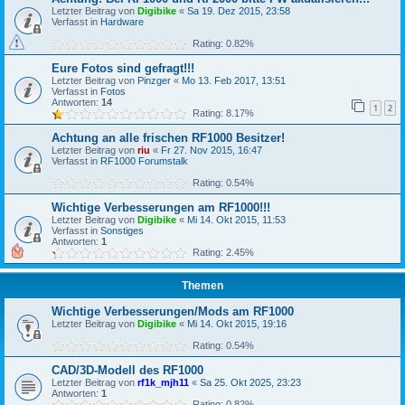
Letzter Beitrag von
Digibike
«
Sa 19. Dez 2015, 23:58
Verfasst in
Hardware
Rating: 0.82%
Eure Fotos sind gefragt!!!
Letzter Beitrag von
Pinzger
«
Mo 13. Feb 2017, 13:51
Verfasst in
Fotos
Antworten:
14
1
2
Rating: 8.17%
Achtung an alle frischen RF1000 Besitzer!
Letzter Beitrag von
riu
«
Fr 27. Nov 2015, 16:47
Verfasst in
RF1000 Forumstalk
Rating: 0.54%
Wichtige Verbesserungen am RF1000!!!
Letzter Beitrag von
Digibike
«
Mi 14. Okt 2015, 11:53
Verfasst in
Sonstiges
Antworten:
1
Rating: 2.45%
Themen
Wichtige Verbesserungen/Mods am RF1000
Letzter Beitrag von
Digibike
«
Mi 14. Okt 2015, 19:16
Rating: 0.54%
CAD/3D-Modell des RF1000
Letzter Beitrag von
rf1k_mjh11
«
Sa 25. Okt 2025, 23:23
Antworten:
1
Rating: 0.82%