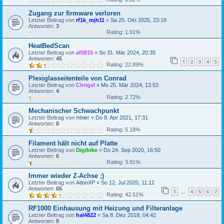
Zugang zur firmware verloren
Letzter Beitrag von
rf1k_mjh11
«
Sa 25. Okt 2025, 23:18
Antworten:
3
Rating: 1.91%
HeatBedScan
Letzter Beitrag von
af0815
«
So 31. Mär 2024, 20:35
Antworten:
45
1
2
3
4
5
Rating: 22.89%
Plexiglasseitenteile von Conrad
Letzter Beitrag von
Chrigel
«
Mo 25. Mär 2024, 13:53
Antworten:
4
Rating: 2.72%
Mechanischer Schwachpunkt
Letzter Beitrag von
mhier
«
Do 8. Apr 2021, 17:31
Antworten:
8
Rating: 5.18%
Filament hält nicht auf Platte
Letzter Beitrag von
Digibike
«
Do 24. Sep 2020, 16:50
Antworten:
6
Rating: 3.81%
Immer wieder Z-Achse ;)
Letzter Beitrag von
AtlonXP
«
So 12. Jul 2020, 11:12
Antworten:
65
1
4
5
6
7
…
Rating: 42.51%
RF1000 Einhausung mit Heizung und Filteranlage
Letzter Beitrag von
hal4822
«
Sa 8. Dez 2018, 04:42
Antworten:
8