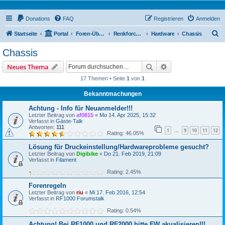
Donations
FAQ
Registrieren
Anmelden
S
Startseite
Portal
Foren-Übersicht
Renkforce RF1000 Forum
Hardware
Chassis
u
Chassis
c
Suche
Erweiterte Suche
Neues Thema
h
17 Themen • Seite
1
von
1
e
Bekanntmachungen
Achtung - Info für Neuanmelder!!!
Letzter Beitrag von
af0815
«
Mo 14. Apr 2025, 15:32
Verfasst in
Gäste-Talk
Antworten:
111
1
9
10
11
12
…
Rating: 46.05%
Lösung für Druckeinstellung/Hardwareprobleme gesucht?
Letzter Beitrag von
Digibike
«
Do 21. Feb 2019, 21:09
Verfasst in
Filament
Rating: 2.45%
Forenregeln
Letzter Beitrag von
riu
«
Mi 17. Feb 2016, 12:54
Verfasst in
RF1000 Forumstalk
Rating: 0.54%
Achtung! Bei RF1000 und RF2000 bitte FW akualisieren!!!