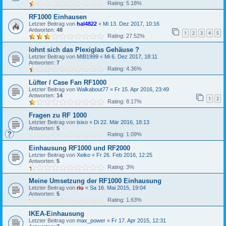
Rating: 5.18%
RF1000 Einhausen
Letzter Beitrag von
hal4822
«
Mi 13. Dez 2017, 10:16
Antworten:
48
1
2
3
4
5
Rating: 27.52%
lohnt sich das Plexiglas Gehäuse ?
Letzter Beitrag von
MIB1999
«
Mi 6. Dez 2017, 18:11
Antworten:
7
Rating: 4.36%
Lüfter / Case Fan RF1000
Letzter Beitrag von
Walkabout77
«
Fr 15. Apr 2016, 23:49
Antworten:
14
1
2
Rating: 8.17%
Fragen zu RF 1000
Letzter Beitrag von
isixo
«
Di 22. Mär 2016, 18:13
Antworten:
5
Rating: 1.09%
Einhausung RF1000 und RF2000
Letzter Beitrag von
Xeiko
«
Fr 26. Feb 2016, 12:25
Antworten:
5
Rating: 3%
Meine Umsetzung der RF1000 Einhausung
Letzter Beitrag von
riu
«
Sa 16. Mai 2015, 19:04
Antworten:
5
Rating: 1.63%
IKEA-Einhausung
Letzter Beitrag von
max_power
«
Fr 17. Apr 2015, 12:31