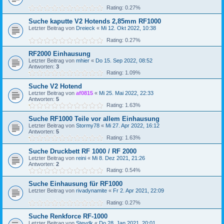
Rating: 0.27%
Suche kaputte V2 Hotends 2,85mm RF1000
Letzter Beitrag von
Dreieck
«
Mi 12. Okt 2022, 10:38
Rating: 0.27%
RF2000 Einhausung
Letzter Beitrag von
mhier
«
Do 15. Sep 2022, 08:52
Antworten:
3
Rating: 1.09%
Suche V2 Hotend
Letzter Beitrag von
af0815
«
Mi 25. Mai 2022, 22:33
Antworten:
5
Rating: 1.63%
Suche RF1000 Teile vor allem Einhausung
Letzter Beitrag von
Stormy78
«
Mi 27. Apr 2022, 16:12
Antworten:
5
Rating: 1.63%
Suche Druckbett RF 1000 / RF 2000
Letzter Beitrag von
reini
«
Mi 8. Dez 2021, 21:26
Antworten:
2
Rating: 0.54%
Suche Einhausung für RF1000
Letzter Beitrag von
rivadynamite
«
Fr 2. Apr 2021, 22:09
Rating: 0.27%
Suche Renkforce RF-1000
Letzter Beitrag von
Stevdk
«
Do 28. Jan 2021, 20:01