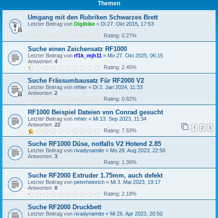
Themen
Umgang mit den Rubriken Schwarzes Brett
Letzter Beitrag von
Digibike
«
Di 27. Okt 2015, 17:53
Rating: 0.27%
Suche einen Zeichensatz RF1000
Letzter Beitrag von
rf1k_mjh11
«
Mo 27. Okt 2025, 06:15
Antworten:
4
Rating: 2.45%
Suche Frässumbausatz Für RF2000 V2
Letzter Beitrag von
mhier
«
Di 2. Jan 2024, 11:33
Antworten:
2
Rating: 0.82%
RF1000 Beispiel Dateien von Conrad gesucht
Letzter Beitrag von
mhier
«
Mi 13. Sep 2023, 11:34
Antworten:
22
1
2
3
Rating: 7.63%
Suche RF1000 Düse, notfalls V2 Hotend 2.85
Letzter Beitrag von
rivadynamite
«
Mo 28. Aug 2023, 22:50
Antworten:
3
Rating: 1.36%
Suche RF2000 Extruder 1.75mm, auch defekt
Letzter Beitrag von
peterheinrich
«
Mi 3. Mai 2023, 19:17
Antworten:
8
Rating: 2.18%
Suche RF2000 Druckbett
Letzter Beitrag von
rivadynamite
«
Mi 26. Apr 2023, 20:50