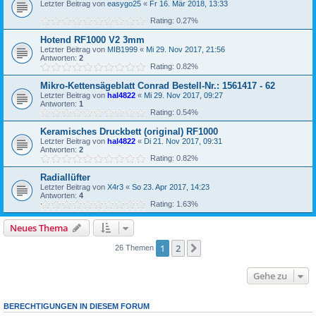
Letzter Beitrag von
easygo25
«
Fr 16. Mär 2018, 13:33
Rating: 0.27%
Hotend RF1000 V2 3mm
Letzter Beitrag von
MIB1999
«
Mi 29. Nov 2017, 21:56
Antworten:
2
Rating: 0.82%
Mikro-Kettensägeblatt Conrad Bestell-Nr.: 1561417 - 62
Letzter Beitrag von
hal4822
«
Mi 29. Nov 2017, 09:27
Antworten:
1
Rating: 0.54%
Keramisches Druckbett (original) RF1000
Letzter Beitrag von
hal4822
«
Di 21. Nov 2017, 09:31
Antworten:
2
Rating: 0.82%
Radiallüfter
Letzter Beitrag von
X4r3
«
So 23. Apr 2017, 14:23
Antworten:
4
Rating: 1.63%
Neues Thema
1
2
Nächste
26 Themen
Gehe zu
BERECHTIGUNGEN IN DIESEM FORUM