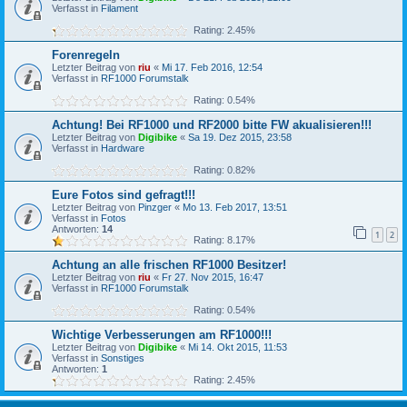
Verfasst in
Filament
Rating: 2.45%
Forenregeln
Letzter Beitrag von
riu
«
Mi 17. Feb 2016, 12:54
Verfasst in
RF1000 Forumstalk
Rating: 0.54%
Achtung! Bei RF1000 und RF2000 bitte FW akualisieren!!!
Letzter Beitrag von
Digibike
«
Sa 19. Dez 2015, 23:58
Verfasst in
Hardware
Rating: 0.82%
Eure Fotos sind gefragt!!!
Letzter Beitrag von
Pinzger
«
Mo 13. Feb 2017, 13:51
Verfasst in
Fotos
Antworten:
14
1
2
Rating: 8.17%
Achtung an alle frischen RF1000 Besitzer!
Letzter Beitrag von
riu
«
Fr 27. Nov 2015, 16:47
Verfasst in
RF1000 Forumstalk
Rating: 0.54%
Wichtige Verbesserungen am RF1000!!!
Letzter Beitrag von
Digibike
«
Mi 14. Okt 2015, 11:53
Verfasst in
Sonstiges
Antworten:
1
Rating: 2.45%