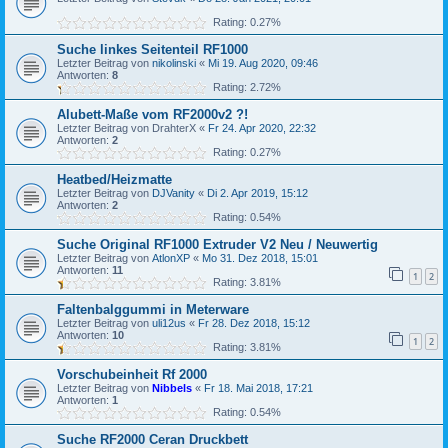
Rating: 0.27%
Suche linkes Seitenteil RF1000
Letzter Beitrag von
nikolinski
«
Mi 19. Aug 2020, 09:46
Antworten:
8
Rating: 2.72%
Alubett-Maße vom RF2000v2 ?!
Letzter Beitrag von
DrahterX
«
Fr 24. Apr 2020, 22:32
Antworten:
2
Rating: 0.27%
Heatbed/Heizmatte
Letzter Beitrag von
DJVanity
«
Di 2. Apr 2019, 15:12
Antworten:
2
Rating: 0.54%
Suche Original RF1000 Extruder V2 Neu / Neuwertig
Letzter Beitrag von
AtlonXP
«
Mo 31. Dez 2018, 15:01
Antworten:
11
1
2
Rating: 3.81%
Faltenbalggummi in Meterware
Letzter Beitrag von
uli12us
«
Fr 28. Dez 2018, 15:12
Antworten:
10
1
2
Rating: 3.81%
Vorschubeinheit Rf 2000
Letzter Beitrag von
Nibbels
«
Fr 18. Mai 2018, 17:21
Antworten:
1
Rating: 0.54%
Suche RF2000 Ceran Druckbett