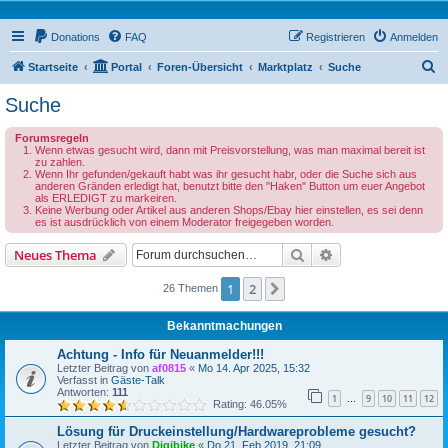
Donations
FAQ
Registrieren
Anmelden
S
Startseite
Portal
Foren-Übersicht
Marktplatz
Suche
u
Suche
c
Forumsregeln
h
Wenn etwas gesucht wird, dann mit Preisvorstellung, was man maximal bereit ist
zu zahlen.
e
Wenn Ihr gefunden/gekauft habt was ihr gesucht habr, oder die Suche sich aus
anderen Gränden erledigt hat, benutzt bitte den "Haken" Button um euer Angebot
als ERLEDIGT zu markeiren.
Keine Werbung oder Artikel aus anderen Shops/Ebay hier einstellen, es sei denn
es ist ausdrücklich von einem Moderator freigegeben worden.
Suche
Erweiterte Suche
Neues Thema
1
2
Nächste
26 Themen
Bekanntmachungen
Achtung - Info für Neuanmelder!!!
Letzter Beitrag von
af0815
«
Mo 14. Apr 2025, 15:32
Verfasst in
Gäste-Talk
Antworten:
111
1
9
10
11
12
…
Rating: 46.05%
Lösung für Druckeinstellung/Hardwareprobleme gesucht?
Letzter Beitrag von
Digibike
«
Do 21. Feb 2019, 21:09