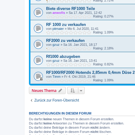
Rating: 2.72%
Biete diverse RF1000 Teile
von
anwofis
»
Sa 17. Apr 2021, 12:42
Rating: 0.27%
RF 1000 zu verkaufen
von
pitmaier
»
Mo 6. Jul 2020, 11:41
Rating: 1.09%
RF2000 zu verkaufen
von
gzuz
»
Sa 16. Jan 2021, 18:17
Rating: 2.18%
Rf1000 abzugeben
von
gzuz
»
Sa 16. Jan 2021, 13:41
Rating: 0.82%
RF1000/RF2000 Hotends 2,85mm 0,4mm Düse 2
von
Timm
»
Fr 4. Okt 2019, 21:46
Rating: 1.09%
Neues Thema
Zurück zur Foren-Übersicht
BERECHTIGUNGEN IN DIESEM FORUM
Du darfst
keine
neuen Themen in diesem Forum erstellen.
Du darfst
keine
Antworten zu Themen in diesem Forum erstellen.
Du darfst deine Beiträge in diesem Forum
nicht
ändern.
Du darfst deine Beiträge in diesem Forum
nicht
löschen.