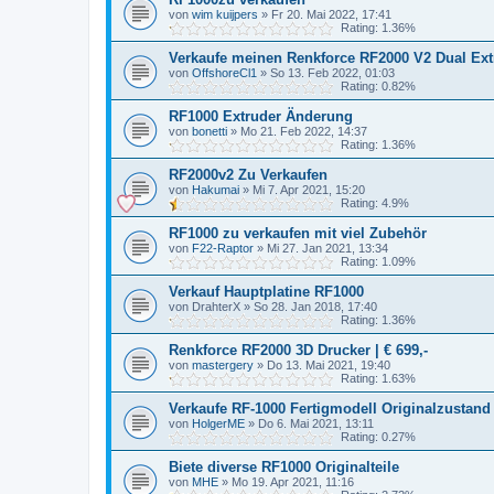
von
wim kuijpers
»
Fr 20. Mai 2022, 17:41
Rating: 1.36%
Verkaufe meinen Renkforce RF2000 V2 Dual Ext
von
OffshoreCl1
»
So 13. Feb 2022, 01:03
Rating: 0.82%
RF1000 Extruder Änderung
von
bonetti
»
Mo 21. Feb 2022, 14:37
Rating: 1.36%
RF2000v2 Zu Verkaufen
von
Hakumai
»
Mi 7. Apr 2021, 15:20
Rating: 4.9%
RF1000 zu verkaufen mit viel Zubehör
von
F22-Raptor
»
Mi 27. Jan 2021, 13:34
Rating: 1.09%
Verkauf Hauptplatine RF1000
von
DrahterX
»
So 28. Jan 2018, 17:40
Rating: 1.36%
Renkforce RF2000 3D Drucker | € 699,-
von
mastergery
»
Do 13. Mai 2021, 19:40
Rating: 1.63%
Verkaufe RF-1000 Fertigmodell Originalzustand
von
HolgerME
»
Do 6. Mai 2021, 13:11
Rating: 0.27%
Biete diverse RF1000 Originalteile
von
MHE
»
Mo 19. Apr 2021, 11:16