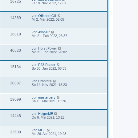
16725
Fr 18. Nov 2022, 17:07
von
OffshoreCl1
14369
Mi 2. Mär 2022, 02:05
von
AtlonXP
16818
Mo 21. Feb 2022, 23:37
von
Horst Power
40520
Mo 31. Jan 2022, 20:02
von
F22-Raptor
15134
So 30. Jan 2022, 08:53
von
DrahterX
20887
So 14. Nov 2021, 18:23
von
mastergery
18099
Sa 15. Mai 2021, 13:26
von
HolgerME
14448
Do 6. Mai 2021, 13:11
von
MHE
23600
Mo 26. Apr 2021, 19:23