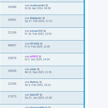
von
rivadynamite
34389
Di 30. Apr 2024, 09:38
von
Waldpeter
34061
Sa 17. Feb 2024, 17:13
von
iceman333
22106
Fr 16. Feb 2024, 12:53
von
RF2000
96807
Fr 9. Feb 2024, 11:05
von
af0815
25979
Di 2. Jan 2024, 14:34
von
mhier
28559
Mi 13. Sep 2023, 21:35
von
Mathes
13106
So 5. Feb 2023, 16:14
von
AtlonXP
17973
Sa 21. Jan 2023, 21:08
von
blauergoldfisch