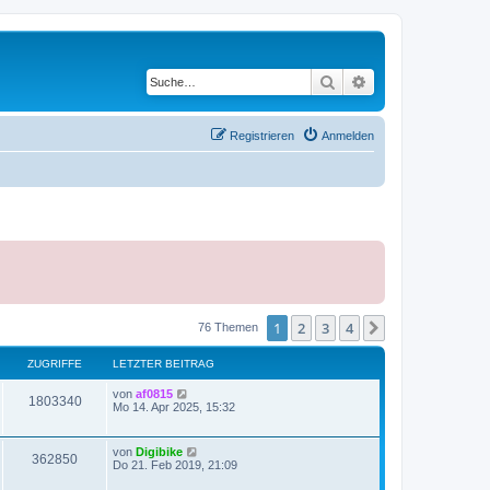
Suche
Erweiterte Suche
Registrieren
Anmelden
1
2
3
4
Nächste
76 Themen
ZUGRIFFE
LETZTER BEITRAG
von
af0815
1803340
Mo 14. Apr 2025, 15:32
von
Digibike
362850
Do 21. Feb 2019, 21:09