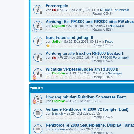
Forenregeln
von
riu
»
Mi 17. Feb 2016, 12:54
» in
RF1000 Forumstalk
Rating: 0.54%
Achtung! Bei RF1000 und RF2000 bitte FW akuali
von
Digibike
»
Sa 19. Dez 2015, 23:58
» in
Hardware
Rating: 0.82%
Eure Fotos sind gefragt!!!
von
JoBo
»
Sa 12. Dez 2015, 00:31
» in
Fotos
Rating: 8.17%
Achtung an alle frischen RF1000 Besitzer!
von
riu
»
Fr 27. Nov 2015, 16:47
» in
RF1000 Forumstalk
Rating: 0.54%
Wichtige Verbesserungen am RF1000!!!
von
Digibike
»
Di 13. Okt 2015, 20:34
» in
Sonstiges
Rating: 2.45%
THEMEN
Umgang mit den Rubriken Schwarzes Brett
von
Digibike
»
Di 27. Okt 2015, 17:52
Verkaufe Renkforce RF2000 V2 (Single /Dual)
von
hrulrich
»
Sa 25. Okt 2025, 20:55
Rating: 0.54%
Renkforce RF2000 Steuerplatine, Display, Tasta
von
chrisfrey
»
Mo 23. Dez 2024, 12:56
Rating: 0.54%