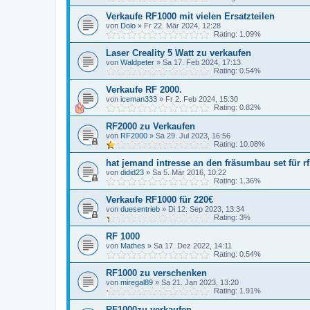
Verkaufe RF1000 mit vielen Ersatzteilen
von
Dolo
»
Fr 22. Mär 2024, 12:28
Rating: 1.09%
Laser Creality 5 Watt zu verkaufen
von
Waldpeter
»
Sa 17. Feb 2024, 17:13
Rating: 0.54%
Verkaufe RF 2000.
von
iceman333
»
Fr 2. Feb 2024, 15:30
Rating: 0.82%
RF2000 zu Verkaufen
von
RF2000
»
Sa 29. Jul 2023, 16:56
Rating: 10.08%
hat jemand intresse an den fräsumbau set für r
von
didid23
»
Sa 5. Mär 2016, 10:22
Rating: 1.36%
Verkaufe RF1000 für 220€
von
duesentrieb
»
Di 12. Sep 2023, 13:34
Rating: 3%
RF 1000
von
Mathes
»
Sa 17. Dez 2022, 14:11
Rating: 0.54%
RF1000 zu verschenken
von
miregal89
»
Sa 21. Jan 2023, 13:20
Rating: 1.91%
RF1000zu verkaufen