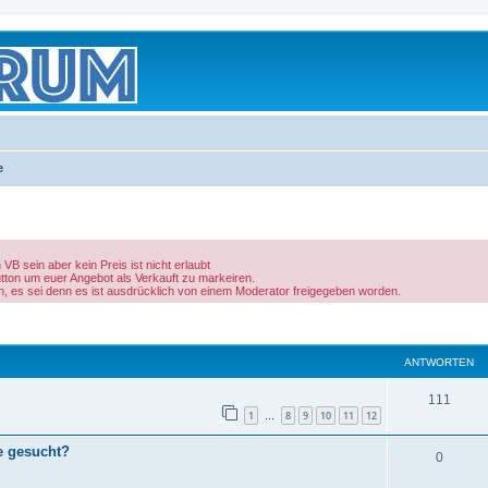
e
B sein aber kein Preis ist nicht erlaubt
utton um euer Angebot als Verkauft zu markeiren.
n, es sei denn es ist ausdrücklich von einem Moderator freigegeben worden.
eiterte Suche
ANTWORTEN
111
1
8
9
10
11
12
…
e gesucht?
0