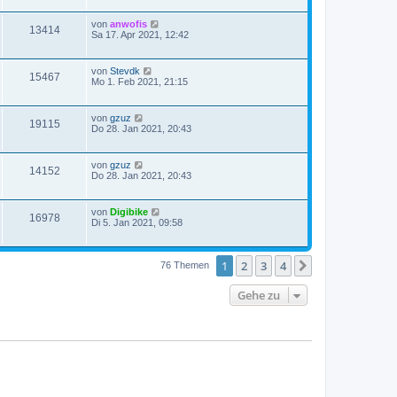
von
anwofis
13414
Sa 17. Apr 2021, 12:42
von
Stevdk
15467
Mo 1. Feb 2021, 21:15
von
gzuz
19115
Do 28. Jan 2021, 20:43
von
gzuz
14152
Do 28. Jan 2021, 20:43
von
Digibike
16978
Di 5. Jan 2021, 09:58
1
2
3
4
Nächste
76 Themen
Gehe zu