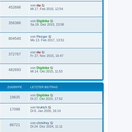
von
riu
452686
Mi 17. Feb 2016, 12:54
von
Digibike
356386
Sa 19. Dez 2015, 23:58
von
Pinzger
804540
Mo 13. Feb 2017, 13:51
von
riu
372767
Fr 27. Nov 2015, 16:47
von
Digibike
482693
Mi 14. Okt 2015, 11:53
ZUGRIFFE
LETZTER BEITRAG
von
Digibike
19635
Di 27. Okt 2015, 17:52
von
hrulrich
17098
Di 6. Jan 2026, 16:14
von
chrisfrey
86721
Di 24. Dez 2024, 11:11