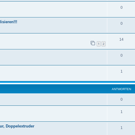
0
sieren!!!
0
14
1
2
0
1
ANTWORTEN
0
1
tur, Doppelextruder
1