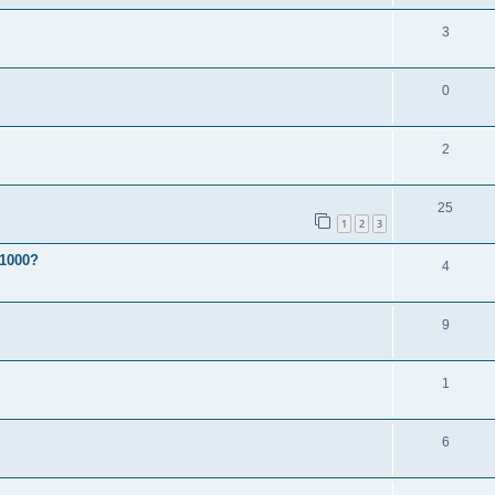
3
0
2
25
1
2
3
f1000?
4
9
1
6