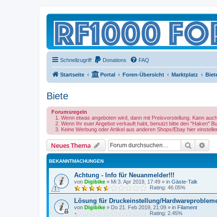
Schnellzugriff
Donations
FAQ
Startseite
Portal
Foren-Übersicht
Marktplatz
Biet
Biete
Forumsregeln
Wenn etwas angeboten wird, dann mit Preisvorstellung. Kann auch V
Wenn Ihr euer Angebot verkauft habt, benutzt bitte den "Haken" B
Keine Werbung oder Artikel aus anderen Shops/Ebay hier einstelle
Suche
Erw
Neues Thema
BEKANNTMACHUNGEN
Achtung - Info für Neuanmelder!!!
von
Digibike
»
Mi 3. Apr 2019, 17:49
» in
Gäste-Talk
Rating: 46.05%
Lösung für Druckeinstellung/Hardwareproblem
von
Digibike
»
Do 21. Feb 2019, 21:09
» in
Filament
Rating: 2.45%