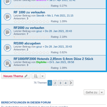
Letzter Beitrag von
anwofis
«
Sa 17. Apr 2021, 12:42
Rating: 0.27%
RF 1000 zu verkaufen
Letzter Beitrag von
Stevdk
«
Mo 1. Feb 2021, 21:15
Antworten:
3
Rating: 1.09%
RF2000 zu verkaufen
Letzter Beitrag von
gzuz
«
Do 28. Jan 2021, 20:43
Antworten:
7
Rating: 2.18%
Rf1000 abzugeben
Letzter Beitrag von
gzuz
«
Do 28. Jan 2021, 20:43
Antworten:
2
Rating: 0.82%
RF1000/RF2000 Hotends 2,85mm 0,4mm Düse 2 Stück
Letzter Beitrag von
Digibike
«
Di 5. Jan 2021, 09:58
Antworten:
3
Rating: 1.09%
Neues Thema
1
2
3
4
Nächste
76 Themen
Gehe zu
BERECHTIGUNGEN IN DIESEM FORUM