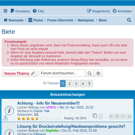
Donations
FAQ
Registrieren
Anmelden
S
Startseite
Portal
Foren-Übersicht
Marktplatz
Biete
u
Biete
c
Forumsregeln
h
Wenn etwas angeboten wird, dann mit Preisvorstellung. Kann auch VB sein aber
kein Preis ist nicht erlaubt
e
Wenn Ihr euer Angebot verkauft habt, benutzt bitte den "Haken" Button um euer
Angebot als Verkauft zu markeiren.
Keine Werbung oder Artikel aus anderen Shops/Ebay hier einstellen, es sei denn
es ist ausdrücklich von einem Moderator freigegeben worden.
Suche
Erweiterte Suche
Neues Thema
1
2
3
4
Nächste
76 Themen
Bekanntmachungen
Achtung - Info für Neuanmelder!!!
Letzter Beitrag von
af0815
«
Mo 14. Apr 2025, 15:32
Verfasst in
Gäste-Talk
Antworten:
111
1
9
10
11
12
…
Rating: 46.05%
Lösung für Druckeinstellung/Hardwareprobleme gesucht?
Letzter Beitrag von
Digibike
«
Do 21. Feb 2019, 21:09
Verfasst in
Filament