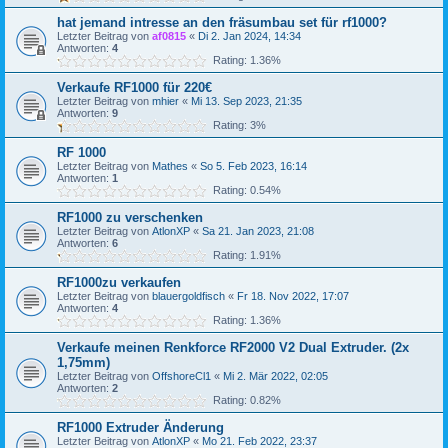
hat jemand intresse an den fräsumbau set für rf1000?
Letzter Beitrag von
af0815
«
Di 2. Jan 2024, 14:34
Antworten:
4
Rating: 1.36%
Verkaufe RF1000 für 220€
Letzter Beitrag von
mhier
«
Mi 13. Sep 2023, 21:35
Antworten:
9
Rating: 3%
RF 1000
Letzter Beitrag von
Mathes
«
So 5. Feb 2023, 16:14
Antworten:
1
Rating: 0.54%
RF1000 zu verschenken
Letzter Beitrag von
AtlonXP
«
Sa 21. Jan 2023, 21:08
Antworten:
6
Rating: 1.91%
RF1000zu verkaufen
Letzter Beitrag von
blauergoldfisch
«
Fr 18. Nov 2022, 17:07
Antworten:
4
Rating: 1.36%
Verkaufe meinen Renkforce RF2000 V2 Dual Extruder. (2x
1,75mm)
Letzter Beitrag von
OffshoreCl1
«
Mi 2. Mär 2022, 02:05
Antworten:
2
Rating: 0.82%
RF1000 Extruder Änderung
Letzter Beitrag von
AtlonXP
«
Mo 21. Feb 2022, 23:37