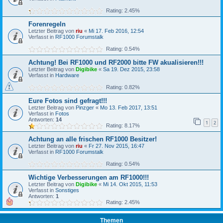
Rating: 2.45%
Forenregeln
Letzter Beitrag von
riu
«
Mi 17. Feb 2016, 12:54
Verfasst in
RF1000 Forumstalk
Rating: 0.54%
Achtung! Bei RF1000 und RF2000 bitte FW akualisieren!!!
Letzter Beitrag von
Digibike
«
Sa 19. Dez 2015, 23:58
Verfasst in
Hardware
Rating: 0.82%
Eure Fotos sind gefragt!!!
Letzter Beitrag von
Pinzger
«
Mo 13. Feb 2017, 13:51
Verfasst in
Fotos
Antworten:
14
1
2
Rating: 8.17%
Achtung an alle frischen RF1000 Besitzer!
Letzter Beitrag von
riu
«
Fr 27. Nov 2015, 16:47
Verfasst in
RF1000 Forumstalk
Rating: 0.54%
Wichtige Verbesserungen am RF1000!!!
Letzter Beitrag von
Digibike
«
Mi 14. Okt 2015, 11:53
Verfasst in
Sonstiges
Antworten:
1
Rating: 2.45%
Themen