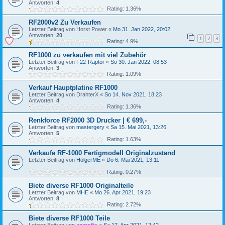
Antworten:
4
Rating: 1.36%
RF2000v2 Zu Verkaufen
Letzter Beitrag von
Horst Power
«
Mo 31. Jan 2022, 20:02
Antworten:
20
1
2
3
Rating: 4.9%
RF1000 zu verkaufen mit viel Zubehör
Letzter Beitrag von
F22-Raptor
«
So 30. Jan 2022, 08:53
Antworten:
3
Rating: 1.09%
Verkauf Hauptplatine RF1000
Letzter Beitrag von
DrahterX
«
So 14. Nov 2021, 18:23
Antworten:
4
Rating: 1.36%
Renkforce RF2000 3D Drucker | € 699,-
Letzter Beitrag von
mastergery
«
Sa 15. Mai 2021, 13:26
Antworten:
5
Rating: 1.63%
Verkaufe RF-1000 Fertigmodell Originalzustand
Letzter Beitrag von
HolgerME
«
Do 6. Mai 2021, 13:11
Rating: 0.27%
Biete diverse RF1000 Originalteile
Letzter Beitrag von
MHE
«
Mo 26. Apr 2021, 19:23
Antworten:
8
Rating: 2.72%
Biete diverse RF1000 Teile