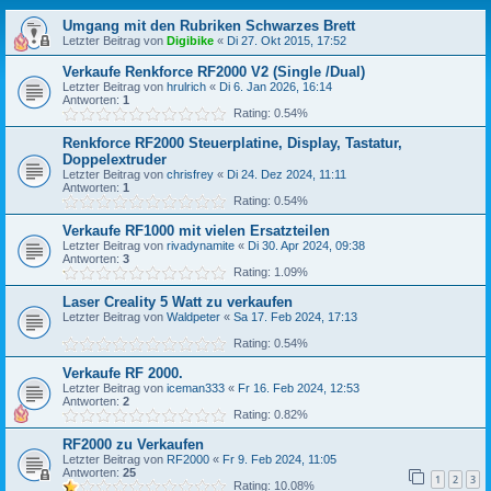
Umgang mit den Rubriken Schwarzes Brett
Letzter Beitrag von
Digibike
«
Di 27. Okt 2015, 17:52
Verkaufe Renkforce RF2000 V2 (Single /Dual)
Letzter Beitrag von
hrulrich
«
Di 6. Jan 2026, 16:14
Antworten:
1
Rating: 0.54%
Renkforce RF2000 Steuerplatine, Display, Tastatur,
Doppelextruder
Letzter Beitrag von
chrisfrey
«
Di 24. Dez 2024, 11:11
Antworten:
1
Rating: 0.54%
Verkaufe RF1000 mit vielen Ersatzteilen
Letzter Beitrag von
rivadynamite
«
Di 30. Apr 2024, 09:38
Antworten:
3
Rating: 1.09%
Laser Creality 5 Watt zu verkaufen
Letzter Beitrag von
Waldpeter
«
Sa 17. Feb 2024, 17:13
Rating: 0.54%
Verkaufe RF 2000.
Letzter Beitrag von
iceman333
«
Fr 16. Feb 2024, 12:53
Antworten:
2
Rating: 0.82%
RF2000 zu Verkaufen
Letzter Beitrag von
RF2000
«
Fr 9. Feb 2024, 11:05
Antworten:
25
1
2
3
Rating: 10.08%