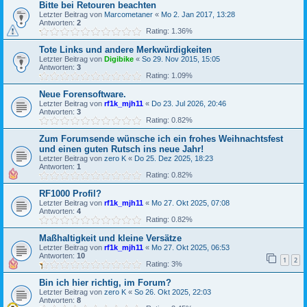
Bitte bei Retouren beachten
Letzter Beitrag von
Marcometaner
«
Mo 2. Jan 2017, 13:28
Antworten:
2
Rating: 1.36%
Tote Links und andere Merkwürdigkeiten
Letzter Beitrag von
Digibike
«
So 29. Nov 2015, 15:05
Antworten:
3
Rating: 1.09%
Neue Forensoftware.
Letzter Beitrag von
rf1k_mjh11
«
Do 23. Jul 2026, 20:46
Antworten:
3
Rating: 0.82%
Zum Forumsende wünsche ich ein frohes Weihnachtsfest
und einen guten Rutsch ins neue Jahr!
Letzter Beitrag von
zero K
«
Do 25. Dez 2025, 18:23
Antworten:
1
Rating: 0.82%
RF1000 Profil?
Letzter Beitrag von
rf1k_mjh11
«
Mo 27. Okt 2025, 07:08
Antworten:
4
Rating: 0.82%
Maßhaltigkeit und kleine Versätze
Letzter Beitrag von
rf1k_mjh11
«
Mo 27. Okt 2025, 06:53
Antworten:
10
1
2
Rating: 3%
Bin ich hier richtig, im Forum?
Letzter Beitrag von
zero K
«
So 26. Okt 2025, 22:03
Antworten:
8