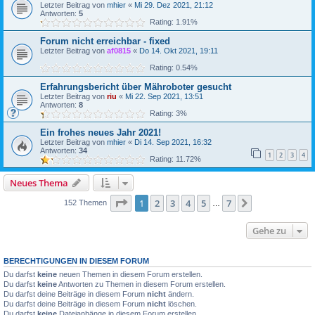
Letzter Beitrag von
mhier
«
Mi 29. Dez 2021, 21:12
Antworten:
5
Rating: 1.91%
Forum nicht erreichbar - fixed
Letzter Beitrag von
af0815
«
Do 14. Okt 2021, 19:11
Rating: 0.54%
Erfahrungsbericht über Mähroboter gesucht
Letzter Beitrag von
riu
«
Mi 22. Sep 2021, 13:51
Antworten:
8
Rating: 3%
Ein frohes neues Jahr 2021!
Letzter Beitrag von
mhier
«
Di 14. Sep 2021, 16:32
Antworten:
34
1
2
3
4
Rating: 11.72%
Neues Thema
Seite
1
von
7
1
2
3
4
5
7
Nächste
152 Themen
…
Gehe zu
BERECHTIGUNGEN IN DIESEM FORUM
Du darfst
keine
neuen Themen in diesem Forum erstellen.
Du darfst
keine
Antworten zu Themen in diesem Forum erstellen.
Du darfst deine Beiträge in diesem Forum
nicht
ändern.
Du darfst deine Beiträge in diesem Forum
nicht
löschen.
Du darfst
keine
Dateianhänge in diesem Forum erstellen.