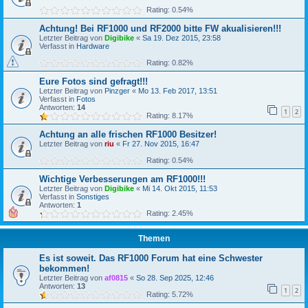
Rating: 0.54%
Achtung! Bei RF1000 und RF2000 bitte FW akualisieren!!!
Letzter Beitrag von
Digibike
«
Sa 19. Dez 2015, 23:58
Verfasst in
Hardware
Rating: 0.82%
Eure Fotos sind gefragt!!!
Letzter Beitrag von
Pinzger
«
Mo 13. Feb 2017, 13:51
Verfasst in
Fotos
Antworten:
14
1
2
Rating: 8.17%
Achtung an alle frischen RF1000 Besitzer!
Letzter Beitrag von
riu
«
Fr 27. Nov 2015, 16:47
Rating: 0.54%
Wichtige Verbesserungen am RF1000!!!
Letzter Beitrag von
Digibike
«
Mi 14. Okt 2015, 11:53
Verfasst in
Sonstiges
Antworten:
1
Rating: 2.45%
Themen
Es ist soweit. Das RF1000 Forum hat eine Schwester
bekommen!
Letzter Beitrag von
af0815
«
So 28. Sep 2025, 12:46
Antworten:
13
1
2
Rating: 5.72%