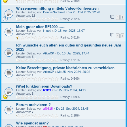
Rating: 2.45%
Wissensvermittlung mittels Video-Konferenzen
Letzter Beitrag von
DennisNochmal
«
Sa 25. Okt 2025, 22:28
Antworten:
12
1
2
Rating: 2.72%
Mein guter alter RF1000.......
Letzter Beitrag von
jmueti
«
Di 15. Apr 2025, 13:07
Antworten:
11
1
2
Rating: 3.81%
Ich wünsche euch allen ein gutes und gesundes neues Jahr
2025
Letzter Beitrag von
AtlonXP
«
Do 16. Jan 2025, 17:44
Antworten:
5
Rating: 1.91%
Keine Berechtigung, private Nachrichten zu verschicken
Letzter Beitrag von
AtlonXP
«
Mo 25. Nov 2024, 20:02
Antworten:
1
Rating: 0.54%
(Wie) funktionieren Downloads?
Letzter Beitrag von
R3D3
«
Fr 15. Nov 2024, 14:19
Antworten:
3
Rating: 1.09%
Forum archvieren ?
Letzter Beitrag von
af0815
«
Do 26. Sep 2024, 13:45
Antworten:
7
Rating: 2.18%
Wie spendet man?