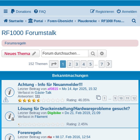
Donations
FAQ
Registrieren
Anmelden
S
Startseite
Portal
Foren-Übersicht
Plauderecke
RF1000 Forumstalk
u
RF1000 Forumstalk
c
Forumsregeln
h
e
Suche
Erweiterte Suche
Neues Thema
Seite
1
von
7
1
2
3
4
5
7
Nächste
152 Themen
…
Bekanntmachungen
Achtung - Info für Neuanmelder!!!
Letzter Beitrag von
af0815
«
Mo 14. Apr 2025, 15:32
Verfasst in
Gäste-Talk
Antworten:
111
1
9
10
11
12
…
Rating: 46.05%
Lösung für Druckeinstellung/Hardwareprobleme gesucht?
Letzter Beitrag von
Digibike
«
Do 21. Feb 2019, 21:09
Verfasst in
Filament
Rating: 2.45%
Forenregeln
Letzter Beitrag von
riu
«
Mi 17. Feb 2016, 12:54