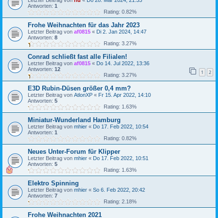
Letzter Beitrag von
riu
«
Do 28. Mär 2024, 21:33
Antworten:
1
Rating: 0.82%
Frohe Weihnachten für das Jahr 2023
Letzter Beitrag von
af0815
«
Di 2. Jan 2024, 14:47
Antworten:
8
Rating: 3.27%
Conrad schließt fast alle Filialen!
Letzter Beitrag von
af0815
«
Do 14. Jul 2022, 13:36
Antworten:
12
1
2
Rating: 3.27%
E3D Rubin-Düsen größer 0,4 mm?
Letzter Beitrag von
AtlonXP
«
Fr 15. Apr 2022, 14:10
Antworten:
5
Rating: 1.63%
Miniatur-Wunderland Hamburg
Letzter Beitrag von
mhier
«
Do 17. Feb 2022, 10:54
Antworten:
1
Rating: 0.82%
Neues Unter-Forum für Klipper
Letzter Beitrag von
mhier
«
Do 17. Feb 2022, 10:51
Antworten:
5
Rating: 1.63%
Elektro Spinning
Letzter Beitrag von
mhier
«
So 6. Feb 2022, 20:42
Antworten:
7
Rating: 2.18%
Frohe Weihnachten 2021