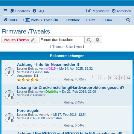
Donations
FAQ
Registrieren
Anmelden
S
Startseite
Portal
Foren-Übersicht
Renkforce RF2000 Forum
Firmware / Tweaks
Firmware /Tweaks
u
Firmware /Tweaks
c
Suche
Erweiterte Suche
Neues Thema
h
1 Thema • Seite
1
von
1
e
Bekanntmachungen
Achtung - Info für Neuanmelder!!!
Letzter Beitrag von
af0815
«
Mo 14. Apr 2025, 15:32
Verfasst in
Gäste-Talk
Antworten:
111
1
9
10
11
12
…
Rating: 46.05%
Lösung für Druckeinstellung/Hardwareprobleme gesucht?
Letzter Beitrag von
Digibike
«
Do 21. Feb 2019, 21:09
Verfasst in
Filament
Rating: 2.45%
Forenregeln
Letzter Beitrag von
riu
«
Mi 17. Feb 2016, 12:54
Verfasst in
RF1000 Forumstalk
Rating: 0.54%
Achtung! Bei RF1000 und RF2000 bitte FW akualisieren!!!