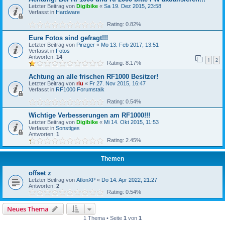
Letzter Beitrag von
Digibike
«
Sa 19. Dez 2015, 23:58
Verfasst in
Hardware
Rating: 0.82%
Eure Fotos sind gefragt!!!
Letzter Beitrag von
Pinzger
«
Mo 13. Feb 2017, 13:51
Verfasst in
Fotos
Antworten:
14
1
2
Rating: 8.17%
Achtung an alle frischen RF1000 Besitzer!
Letzter Beitrag von
riu
«
Fr 27. Nov 2015, 16:47
Verfasst in
RF1000 Forumstalk
Rating: 0.54%
Wichtige Verbesserungen am RF1000!!!
Letzter Beitrag von
Digibike
«
Mi 14. Okt 2015, 11:53
Verfasst in
Sonstiges
Antworten:
1
Rating: 2.45%
Themen
offset z
Letzter Beitrag von
AtlonXP
«
Do 14. Apr 2022, 21:27
Antworten:
2
Rating: 0.54%
Neues Thema
1 Thema • Seite
1
von
1