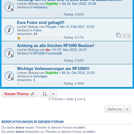
Letzter Beitrag von
Digibike
«
Sa 19. Dez 2015, 23:58
Verfasst in
Hardware
Rating: 0.82%
Eure Fotos sind gefragt!!!
Letzter Beitrag von
Pinzger
«
Mo 13. Feb 2017, 13:51
Verfasst in
Fotos
Antworten:
14
1
2
Rating: 8.17%
Achtung an alle frischen RF1000 Besitzer!
Letzter Beitrag von
riu
«
Fr 27. Nov 2015, 16:47
Verfasst in
RF1000 Forumstalk
Rating: 0.54%
Wichtige Verbesserungen am RF1000!!!
Letzter Beitrag von
Digibike
«
Mi 14. Okt 2015, 11:53
Verfasst in
Sonstiges
Antworten:
1
Rating: 2.45%
Neues Thema
0 Themen • Seite
1
von
1
Gehe zu
BERECHTIGUNGEN IN DIESEM FORUM
Du darfst
keine
neuen Themen in diesem Forum erstellen.
Du darfst
keine
Antworten zu Themen in diesem Forum erstellen.