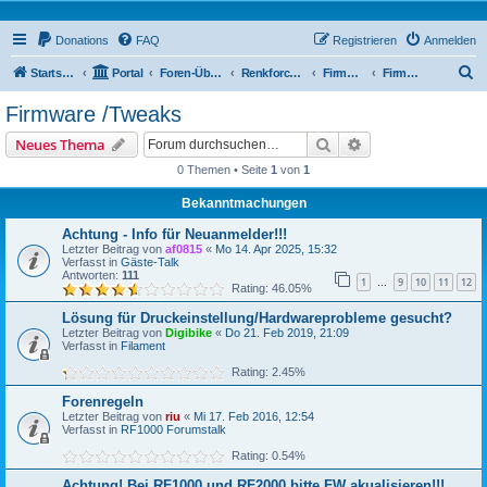
Donations
FAQ
Registrieren
Anmelden
S
Startseite
Portal
Foren-Übersicht
Renkforce RF1000 Forum
Firmware / Tweaks
Firmware /Tweaks
u
Firmware /Tweaks
c
Suche
Erweiterte Suche
Neues Thema
h
0 Themen • Seite
1
von
1
e
Bekanntmachungen
Achtung - Info für Neuanmelder!!!
Letzter Beitrag von
af0815
«
Mo 14. Apr 2025, 15:32
Verfasst in
Gäste-Talk
Antworten:
111
1
9
10
11
12
…
Rating: 46.05%
Lösung für Druckeinstellung/Hardwareprobleme gesucht?
Letzter Beitrag von
Digibike
«
Do 21. Feb 2019, 21:09
Verfasst in
Filament
Rating: 2.45%
Forenregeln
Letzter Beitrag von
riu
«
Mi 17. Feb 2016, 12:54
Verfasst in
RF1000 Forumstalk
Rating: 0.54%
Achtung! Bei RF1000 und RF2000 bitte FW akualisieren!!!