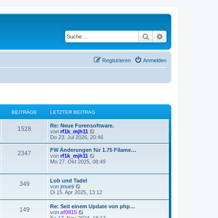
Suche
Erweiterte Suche
Registrieren
Anmelden
BEITRÄGE
LETZTER BEITRAG
Re: Neue Forensoftware.
1528
N
von
rf1k_mjh11
e
Do 23. Jul 2026, 20:46
u
e
FW Änderungen für 1.75 Filame…
2347
s
N
von
rf1k_mjh11
t
e
Mo 27. Okt 2025, 08:49
e
u
r
e
B
s
Lob und Tadel
349
e
t
N
von
jmueti
i
e
e
Di 15. Apr 2025, 13:12
t
r
u
r
B
e
Re: Seit einem Update von php…
a
e
149
s
N
von
af0815
g
i
t
e