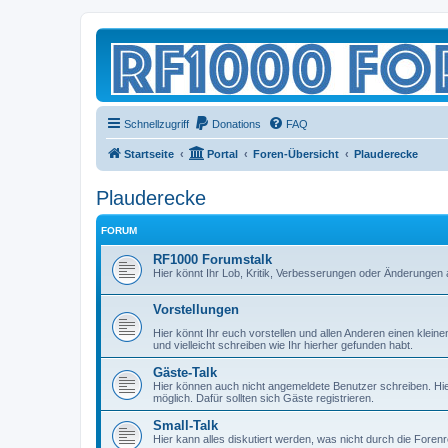
Schnellzugriff
Donations
FAQ
Startseite
Portal
Foren-Übersicht
Plauderecke
Plauderecke
FORUM
RF1000 Forumstalk
Hier könnt Ihr Lob, Kritik, Verbesserungen oder Änderungen 
Vorstellungen
Hier könnt Ihr euch vorstellen und allen Anderen einen kle
und vielleicht schreiben wie Ihr hierher gefunden habt.
Gäste-Talk
Hier können auch nicht angemeldete Benutzer schreiben. Hier 
möglich. Dafür sollten sich Gäste registrieren.
Small-Talk
Hier kann alles diskutiert werden, was nicht durch die Foren