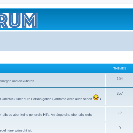
THEMEN
154
anregen und diskutieren.
357
inen Überblick über eure Person geben (Vorname wäre auch schön
)
36
gibt es aber keine generelle Hilfe. Anhänge sind ebenfalls nicht
9
regeln unerwünscht ist.