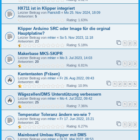
HX711 ist in Klipper integriert
Letzter Beitrag von
PatrickB
«
Mo 25. Nov 2024, 18:09
Antworten:
5
Rating: 1.63%
Klipper Arduino SRC oder Image für die orginal
Hauptplatine?
Letzter Beitrag von
mhier
«
So 5. Nov 2023, 11:18
Antworten:
23
1
2
3
Rating: 5.18%
Makerbase MKS-SKIPR
Letzter Beitrag von
mhier
«
Mo 3. Jul 2023, 14:03
Antworten:
20
1
2
3
Rating: 6.81%
Kantentasten (Fräsen)
Letzter Beitrag von
mhier
«
Fr 26. Aug 2022, 09:43
Antworten:
40
1
2
3
4
5
Rating: 10.9%
Wägezellen/DMS Unterstützung verbessern
Letzter Beitrag von
mhier
«
Mo 4. Jul 2022, 09:42
Antworten:
25
1
2
3
Rating: 7.36%
Temperatur Toleranz ändern wo-wie ?
Letzter Beitrag von
mhier
«
Fr 17. Jun 2022, 15:21
Antworten:
21
1
2
3
Rating: 6.27%
Mainboard Umbau Klipper mit DMS
Letzter Beitrag von
mhier
«
Di 31. Mai 2022, 08:53