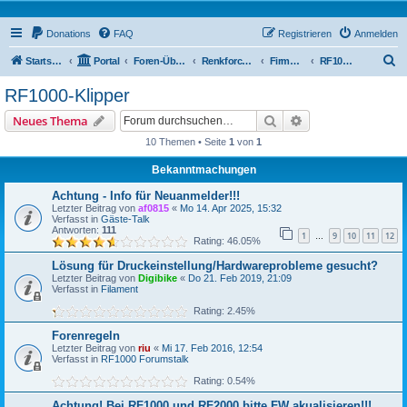
Donations
FAQ
Registrieren
Anmelden
S
Startseite
Portal
Foren-Übersicht
Renkforce RF1000 Forum
Firmware / Tweaks
RF1000-Klipper
u
RF1000-Klipper
c
Suche
Erweiterte Suche
Neues Thema
h
10 Themen • Seite
1
von
1
e
Bekanntmachungen
Achtung - Info für Neuanmelder!!!
Letzter Beitrag von
af0815
«
Mo 14. Apr 2025, 15:32
Verfasst in
Gäste-Talk
Antworten:
111
1
9
10
11
12
…
Rating: 46.05%
Lösung für Druckeinstellung/Hardwareprobleme gesucht?
Letzter Beitrag von
Digibike
«
Do 21. Feb 2019, 21:09
Verfasst in
Filament
Rating: 2.45%
Forenregeln
Letzter Beitrag von
riu
«
Mi 17. Feb 2016, 12:54
Verfasst in
RF1000 Forumstalk
Rating: 0.54%
Achtung! Bei RF1000 und RF2000 bitte FW akualisieren!!!