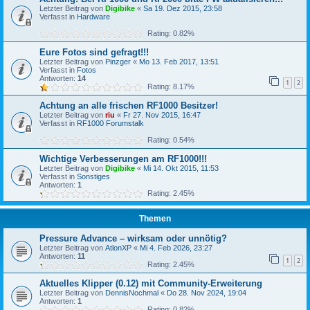
Letzter Beitrag von
Digibike
«
Sa 19. Dez 2015, 23:58
Verfasst in
Hardware
Rating: 0.82%
Eure Fotos sind gefragt!!!
Letzter Beitrag von
Pinzger
«
Mo 13. Feb 2017, 13:51
Verfasst in
Fotos
Antworten:
14
1
2
Rating: 8.17%
Achtung an alle frischen RF1000 Besitzer!
Letzter Beitrag von
riu
«
Fr 27. Nov 2015, 16:47
Verfasst in
RF1000 Forumstalk
Rating: 0.54%
Wichtige Verbesserungen am RF1000!!!
Letzter Beitrag von
Digibike
«
Mi 14. Okt 2015, 11:53
Verfasst in
Sonstiges
Antworten:
1
Rating: 2.45%
Themen
Pressure Advance – wirksam oder unnötig?
Letzter Beitrag von
AtlonXP
«
Mi 4. Feb 2026, 23:27
Antworten:
11
1
2
Rating: 2.45%
Aktuelles Klipper (0.12) mit Community-Erweiterung
Letzter Beitrag von
DennisNochmal
«
Do 28. Nov 2024, 19:04
Antworten:
1
Rating: 0.82%