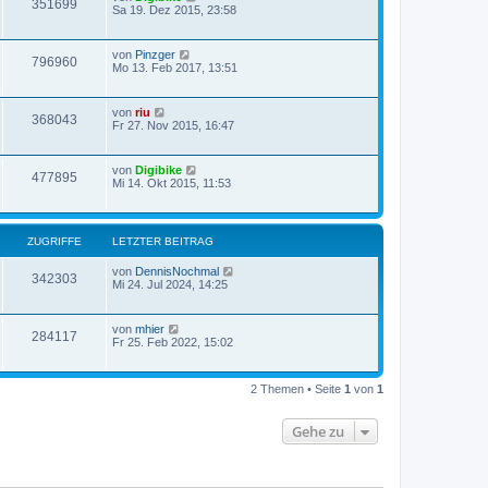
351699
Sa 19. Dez 2015, 23:58
von
Pinzger
796960
Mo 13. Feb 2017, 13:51
von
riu
368043
Fr 27. Nov 2015, 16:47
von
Digibike
477895
Mi 14. Okt 2015, 11:53
ZUGRIFFE
LETZTER BEITRAG
von
DennisNochmal
342303
Mi 24. Jul 2024, 14:25
von
mhier
284117
Fr 25. Feb 2022, 15:02
2 Themen • Seite
1
von
1
Gehe zu