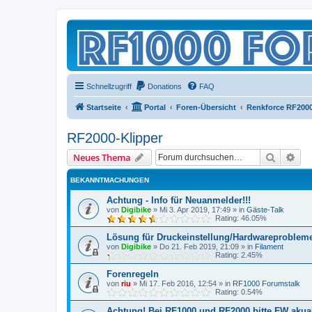
Schnellzugriff
Donations
FAQ
Startseite
Portal
Foren-Übersicht
Renkforce RF200
RF2000-Klipper
Suche
Erw
Neues Thema
BEKANNTMACHUNGEN
Achtung - Info für Neuanmelder!!!
von
Digibike
»
Mi 3. Apr 2019, 17:49
» in
Gäste-Talk
Rating: 46.05%
Lösung für Druckeinstellung/Hardwareproblem
von
Digibike
»
Do 21. Feb 2019, 21:09
» in
Filament
Rating: 2.45%
Forenregeln
von
riu
»
Mi 17. Feb 2016, 12:54
» in
RF1000 Forumstalk
Rating: 0.54%
Achtung! Bei RF1000 und RF2000 bitte FW akuali