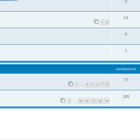
0
14
1
2
0
1
ANTWORTEN
77
1
4
5
6
7
8
…
185
1
15
16
17
18
19
…