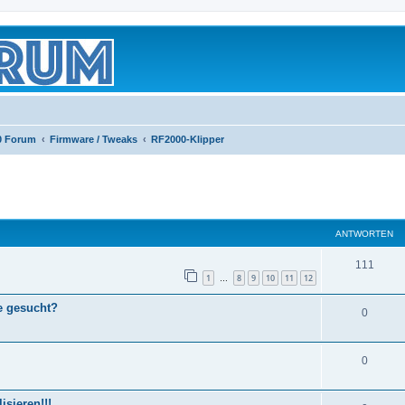
0 Forum
Firmware / Tweaks
RF2000-Klipper
eiterte Suche
ANTWORTEN
111
1
8
9
10
11
12
…
e gesucht?
0
0
sieren!!!