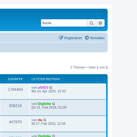
Suche
Erweiterte Suche
Registrieren
Anmelden
2 Themen • Seite
1
von
1
ZUGRIFFE
LETZTER BEITRAG
von
af0815
1784464
Mo 14. Apr 2025, 15:32
von
Digibike
358218
Do 21. Feb 2019, 21:09
von
riu
447970
Mi 17. Feb 2016, 12:54
von
Digibike