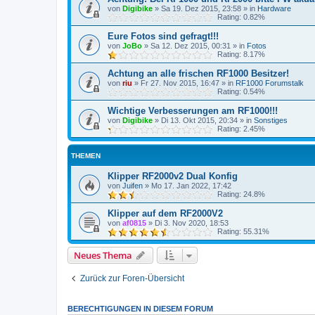
von
Digibike
»
Sa 19. Dez 2015, 23:58
» in
Hardware
Rating: 0.82%
Eure Fotos sind gefragt!!!
von
JoBo
»
Sa 12. Dez 2015, 00:31
» in
Fotos
Rating: 8.17%
Achtung an alle frischen RF1000 Besitzer!
von
riu
»
Fr 27. Nov 2015, 16:47
» in
RF1000 Forumstalk
Rating: 0.54%
Wichtige Verbesserungen am RF1000!!!
von
Digibike
»
Di 13. Okt 2015, 20:34
» in
Sonstiges
Rating: 2.45%
THEMEN
Klipper RF2000v2 Dual Konfig
von
Juifen
»
Mo 17. Jan 2022, 17:42
Rating: 24.8%
Klipper auf dem RF2000V2
von
af0815
»
Di 3. Nov 2020, 18:53
Rating: 55.31%
Neues Thema
Zurück zur Foren-Übersicht
BERECHTIGUNGEN IN DIESEM FORUM