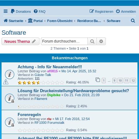
Donations
FAQ
Registrieren
Anmelden
S
Startseite
Portal
Foren-Übersicht
Renkforce Basic Forum
Software
u
Software
c
Suche
Erweiterte Suche
Neues Thema
h
2 Themen • Seite
1
von
1
e
Bekanntmachungen
Achtung - Info für Neuanmelder!!!
Letzter Beitrag von
af0815
«
Mo 14. Apr 2025, 15:32
Verfasst in
Gäste-Talk
Antworten:
111
1
9
10
11
12
…
Rating: 46.05%
Lösung für Druckeinstellung/Hardwareprobleme gesucht?
Letzter Beitrag von
Digibike
«
Do 21. Feb 2019, 21:09
Verfasst in
Filament
Rating: 2.45%
Forenregeln
Letzter Beitrag von
riu
«
Mi 17. Feb 2016, 12:54
Verfasst in
RF1000 Forumstalk
Rating: 0.54%
Achtung! Bei RF1000 und RF2000 bitte FW akualisieren!!!