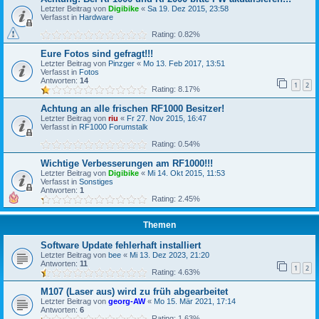
Letzter Beitrag von
Digibike
«
Sa 19. Dez 2015, 23:58
Verfasst in
Hardware
Rating: 0.82%
Eure Fotos sind gefragt!!!
Letzter Beitrag von
Pinzger
«
Mo 13. Feb 2017, 13:51
Verfasst in
Fotos
Antworten:
14
1
2
Rating: 8.17%
Achtung an alle frischen RF1000 Besitzer!
Letzter Beitrag von
riu
«
Fr 27. Nov 2015, 16:47
Verfasst in
RF1000 Forumstalk
Rating: 0.54%
Wichtige Verbesserungen am RF1000!!!
Letzter Beitrag von
Digibike
«
Mi 14. Okt 2015, 11:53
Verfasst in
Sonstiges
Antworten:
1
Rating: 2.45%
Themen
Software Update fehlerhaft installiert
Letzter Beitrag von
bee
«
Mi 13. Dez 2023, 21:20
Antworten:
11
1
2
Rating: 4.63%
M107 (Laser aus) wird zu früh abgearbeitet
Letzter Beitrag von
georg-AW
«
Mo 15. Mär 2021, 17:14
Antworten:
6
Rating: 1.63%