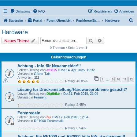
Donations
FAQ
Registrieren
Anmelden
S
Startseite
Portal
Foren-Übersicht
Renkforce Basic Forum
Hardware
u
Hardware
c
Suche
Erweiterte Suche
Neues Thema
h
0 Themen • Seite
1
von
1
e
Bekanntmachungen
Achtung - Info für Neuanmelder!!!
Letzter Beitrag von
af0815
«
Mo 14. Apr 2025, 15:32
Verfasst in
Gäste-Talk
Antworten:
111
1
9
10
11
12
…
Rating: 46.05%
Lösung für Druckeinstellung/Hardwareprobleme gesucht?
Letzter Beitrag von
Digibike
«
Do 21. Feb 2019, 21:09
Verfasst in
Filament
Rating: 2.45%
Forenregeln
Letzter Beitrag von
riu
«
Mi 17. Feb 2016, 12:54
Verfasst in
RF1000 Forumstalk
Rating: 0.54%
Achtung! Bei RF1000 und RF2000 bitte FW akualisieren!!!