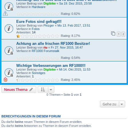
Letzter Beitrag von
Digibike
«
Sa 19. Dez 2015, 23:58
Verfasst in
Hardware
Rating: 0.82%
Eure Fotos sind gefragt!!!
Letzter Beitrag von
Pinzger
«
Mo 13. Feb 2017, 13:51
Verfasst in
Fotos
Antworten:
14
1
2
Rating: 8.17%
Achtung an alle frischen RF1000 Besitzer!
Letzter Beitrag von
riu
«
Fr 27. Nov 2015, 16:47
Verfasst in
RF1000 Forumstalk
Rating: 0.54%
Wichtige Verbesserungen am RF1000!!!
Letzter Beitrag von
Digibike
«
Mi 14. Okt 2015, 11:53
Verfasst in
Sonstiges
Antworten:
1
Rating: 2.45%
Neues Thema
0 Themen • Seite
1
von
1
Gehe zu
BERECHTIGUNGEN IN DIESEM FORUM
Du darfst
keine
neuen Themen in diesem Forum erstellen.
Du darfst
keine
Antworten zu Themen in diesem Forum erstellen.