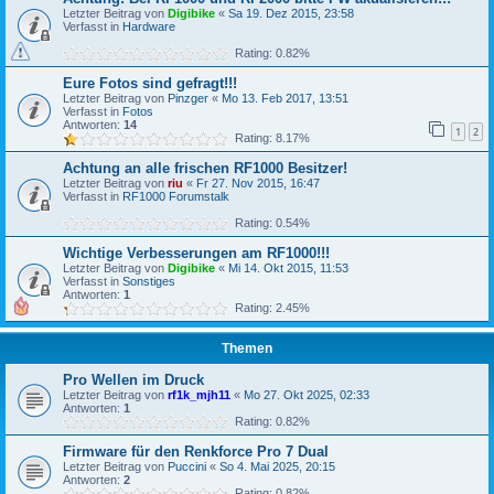
Letzter Beitrag von
Digibike
«
Sa 19. Dez 2015, 23:58
Verfasst in
Hardware
Rating: 0.82%
Eure Fotos sind gefragt!!!
Letzter Beitrag von
Pinzger
«
Mo 13. Feb 2017, 13:51
Verfasst in
Fotos
Antworten:
14
1
2
Rating: 8.17%
Achtung an alle frischen RF1000 Besitzer!
Letzter Beitrag von
riu
«
Fr 27. Nov 2015, 16:47
Verfasst in
RF1000 Forumstalk
Rating: 0.54%
Wichtige Verbesserungen am RF1000!!!
Letzter Beitrag von
Digibike
«
Mi 14. Okt 2015, 11:53
Verfasst in
Sonstiges
Antworten:
1
Rating: 2.45%
Themen
Pro Wellen im Druck
Letzter Beitrag von
rf1k_mjh11
«
Mo 27. Okt 2025, 02:33
Antworten:
1
Rating: 0.82%
Firmware für den Renkforce Pro 7 Dual
Letzter Beitrag von
Puccini
«
So 4. Mai 2025, 20:15
Antworten:
2
Rating: 0.82%