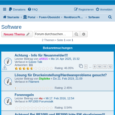
Donations
FAQ
Registrieren
Anmelden
S
Startseite
Portal
Foren-Übersicht
Renkforce Pro Forum
Software
u
Software
c
Suche
Erweiterte Suche
Neues Thema
h
2 Themen • Seite
1
von
1
e
Bekanntmachungen
Achtung - Info für Neuanmelder!!!
Letzter Beitrag von
af0815
«
Mo 14. Apr 2025, 15:32
Verfasst in
Gäste-Talk
Antworten:
111
1
9
10
11
12
…
Rating: 46.05%
Lösung für Druckeinstellung/Hardwareprobleme gesucht?
Letzter Beitrag von
Digibike
«
Do 21. Feb 2019, 21:09
Verfasst in
Filament
Rating: 2.45%
Forenregeln
Letzter Beitrag von
riu
«
Mi 17. Feb 2016, 12:54
Verfasst in
RF1000 Forumstalk
Rating: 0.54%
Achtung! Bei RF1000 und RF2000 bitte FW akualisieren!!!