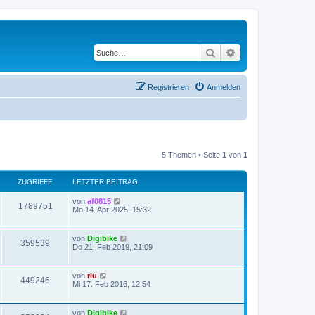
Suche
Erweiterte Suche
Registrieren
Anmelden
5 Themen • Seite
1
von
1
ZUGRIFFE
LETZTER BEITRAG
von
af0815
1789751
Mo 14. Apr 2025, 15:32
von
Digibike
359539
Do 21. Feb 2019, 21:09
von
riu
449246
Mi 17. Feb 2016, 12:54
von
Digibike