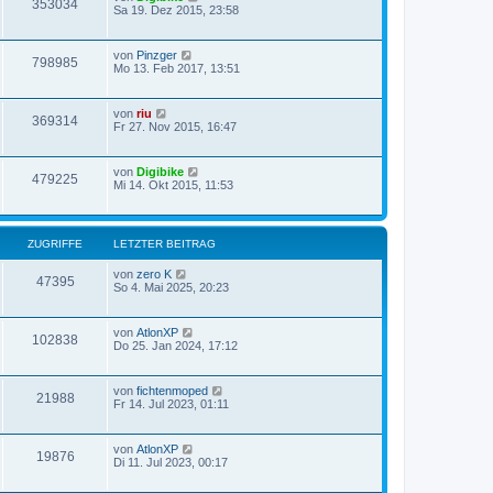
353034
Sa 19. Dez 2015, 23:58
von
Pinzger
798985
Mo 13. Feb 2017, 13:51
von
riu
369314
Fr 27. Nov 2015, 16:47
von
Digibike
479225
Mi 14. Okt 2015, 11:53
ZUGRIFFE
LETZTER BEITRAG
von
zero K
47395
So 4. Mai 2025, 20:23
von
AtlonXP
102838
Do 25. Jan 2024, 17:12
von
fichtenmoped
21988
Fr 14. Jul 2023, 01:11
von
AtlonXP
19876
Di 11. Jul 2023, 00:17