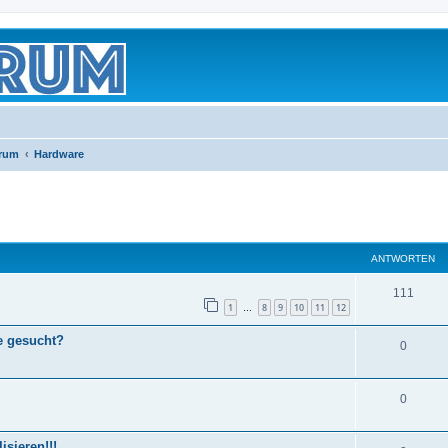
orum
Hardware
eiterte Suche
ANTWORTEN
111
1
8
9
10
11
12
…
e gesucht?
0
0
sieren!!!