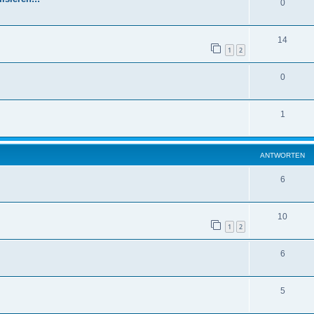
0
14
1
2
0
1
ANTWORTEN
6
10
1
2
6
5