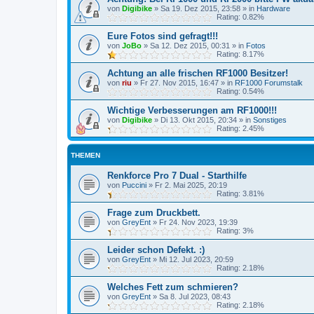
von
Digibike
»
Sa 19. Dez 2015, 23:58
» in
Hardware
Rating: 0.82%
Eure Fotos sind gefragt!!!
von
JoBo
»
Sa 12. Dez 2015, 00:31
» in
Fotos
Rating: 8.17%
Achtung an alle frischen RF1000 Besitzer!
von
riu
»
Fr 27. Nov 2015, 16:47
» in
RF1000 Forumstalk
Rating: 0.54%
Wichtige Verbesserungen am RF1000!!!
von
Digibike
»
Di 13. Okt 2015, 20:34
» in
Sonstiges
Rating: 2.45%
THEMEN
Renkforce Pro 7 Dual - Starthilfe
von
Puccini
»
Fr 2. Mai 2025, 20:19
Rating: 3.81%
Frage zum Druckbett.
von
GreyEnt
»
Fr 24. Nov 2023, 19:39
Rating: 3%
Leider schon Defekt. :)
von
GreyEnt
»
Mi 12. Jul 2023, 20:59
Rating: 2.18%
Welches Fett zum schmieren?
von
GreyEnt
»
Sa 8. Jul 2023, 08:43
Rating: 2.18%