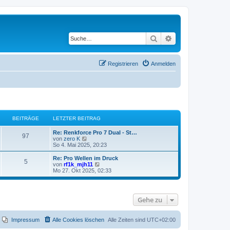
Suche
Erweiterte Suche
Registrieren
Anmelden
BEITRÄGE
LETZTER BEITRAG
Re: Renkforce Pro 7 Dual - St…
97
N
von
zero K
e
So 4. Mai 2025, 20:23
u
e
Re: Pro Wellen im Druck
5
s
N
von
rf1k_mjh11
t
e
Mo 27. Okt 2025, 02:33
e
u
r
e
B
s
e
t
Gehe zu
i
e
t
r
r
B
a
e
Impressum
Alle Cookies löschen
Alle Zeiten sind
UTC+02:00
g
i