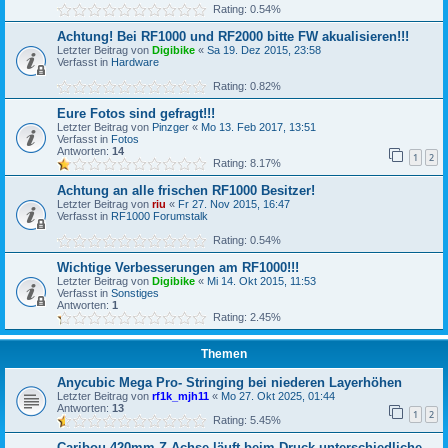
Rating: 0.54%
Achtung! Bei RF1000 und RF2000 bitte FW akualisieren!!!
Letzter Beitrag von
Digibike
«
Sa 19. Dez 2015, 23:58
Verfasst in
Hardware
Rating: 0.82%
Eure Fotos sind gefragt!!!
Letzter Beitrag von
Pinzger
«
Mo 13. Feb 2017, 13:51
Verfasst in
Fotos
Antworten:
14
1
2
Rating: 8.17%
Achtung an alle frischen RF1000 Besitzer!
Letzter Beitrag von
riu
«
Fr 27. Nov 2015, 16:47
Verfasst in
RF1000 Forumstalk
Rating: 0.54%
Wichtige Verbesserungen am RF1000!!!
Letzter Beitrag von
Digibike
«
Mi 14. Okt 2015, 11:53
Verfasst in
Sonstiges
Antworten:
1
Rating: 2.45%
Themen
Anycubic Mega Pro- Stringing bei niederen Layerhöhen
Letzter Beitrag von
rf1k_mjh11
«
Mo 27. Okt 2025, 01:44
Antworten:
13
1
2
Rating: 5.45%
Caribou 420mm Z-Achse läuft beim Druck unterschiedliche