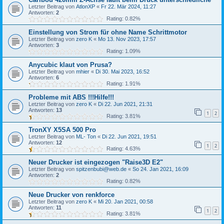
Letzter Beitrag von
AtlonXP
«
Fr 22. Mär 2024, 11:27
Antworten:
2
Rating: 0.82%
Einstellung von Strom für ohne Name Schrittmotor
Letzter Beitrag von
zero K
«
Mo 13. Nov 2023, 17:57
Antworten:
3
Rating: 1.09%
Anycubic klaut von Prusa?
Letzter Beitrag von
mhier
«
Di 30. Mai 2023, 16:52
Antworten:
6
Rating: 1.91%
Probleme mit ABS !!!Hilfe!!!
Letzter Beitrag von
zero K
«
Di 22. Jun 2021, 21:31
Antworten:
13
1
2
Rating: 3.81%
TronXY X5SA 500 Pro
Letzter Beitrag von
ML- Ton
«
Di 22. Jun 2021, 19:51
Antworten:
12
1
2
Rating: 4.63%
Neuer Drucker ist eingezogen "Raise3D E2"
Letzter Beitrag von
spitzenbubi@web.de
«
So 24. Jan 2021, 16:09
Antworten:
2
Rating: 0.82%
Neue Drucker von renkforce
Letzter Beitrag von
zero K
«
Mi 20. Jan 2021, 00:58
Antworten:
11
1
2
Rating: 3.81%