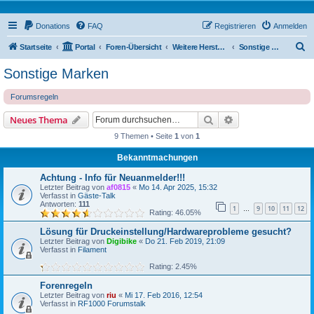
Donations
FAQ
Registrieren
Anmelden
S
Startseite
Portal
Foren-Übersicht
Weitere Hersteller
Sonstige Marken
u
Sonstige Marken
c
Forumsregeln
h
e
Suche
Erweiterte Suche
Neues Thema
9 Themen • Seite
1
von
1
Bekanntmachungen
Achtung - Info für Neuanmelder!!!
Letzter Beitrag von
af0815
«
Mo 14. Apr 2025, 15:32
Verfasst in
Gäste-Talk
Antworten:
111
1
9
10
11
12
…
Rating: 46.05%
Lösung für Druckeinstellung/Hardwareprobleme gesucht?
Letzter Beitrag von
Digibike
«
Do 21. Feb 2019, 21:09
Verfasst in
Filament
Rating: 2.45%
Forenregeln
Letzter Beitrag von
riu
«
Mi 17. Feb 2016, 12:54
Verfasst in
RF1000 Forumstalk