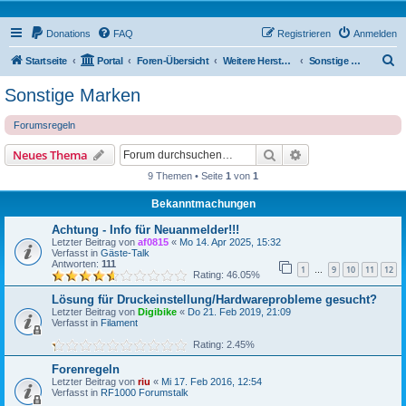
Donations
FAQ
Registrieren
Anmelden
S
Startseite
Portal
Foren-Übersicht
Weitere Hersteller
Sonstige Marken
u
Sonstige Marken
c
Forumsregeln
h
e
Suche
Erweiterte Suche
Neues Thema
9 Themen • Seite
1
von
1
Bekanntmachungen
Achtung - Info für Neuanmelder!!!
Letzter Beitrag von
af0815
«
Mo 14. Apr 2025, 15:32
Verfasst in
Gäste-Talk
Antworten:
111
1
9
10
11
12
…
Rating: 46.05%
Lösung für Druckeinstellung/Hardwareprobleme gesucht?
Letzter Beitrag von
Digibike
«
Do 21. Feb 2019, 21:09
Verfasst in
Filament
Rating: 2.45%
Forenregeln
Letzter Beitrag von
riu
«
Mi 17. Feb 2016, 12:54
Verfasst in
RF1000 Forumstalk