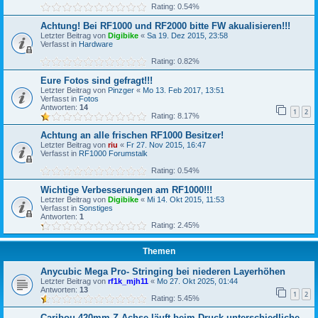
Rating: 0.54%
Achtung! Bei RF1000 und RF2000 bitte FW akualisieren!!!
Letzter Beitrag von
Digibike
«
Sa 19. Dez 2015, 23:58
Verfasst in
Hardware
Rating: 0.82%
Eure Fotos sind gefragt!!!
Letzter Beitrag von
Pinzger
«
Mo 13. Feb 2017, 13:51
Verfasst in
Fotos
Antworten:
14
1
2
Rating: 8.17%
Achtung an alle frischen RF1000 Besitzer!
Letzter Beitrag von
riu
«
Fr 27. Nov 2015, 16:47
Verfasst in
RF1000 Forumstalk
Rating: 0.54%
Wichtige Verbesserungen am RF1000!!!
Letzter Beitrag von
Digibike
«
Mi 14. Okt 2015, 11:53
Verfasst in
Sonstiges
Antworten:
1
Rating: 2.45%
Themen
Anycubic Mega Pro- Stringing bei niederen Layerhöhen
Letzter Beitrag von
rf1k_mjh11
«
Mo 27. Okt 2025, 01:44
Antworten:
13
1
2
Rating: 5.45%
Caribou 420mm Z-Achse läuft beim Druck unterschiedliche