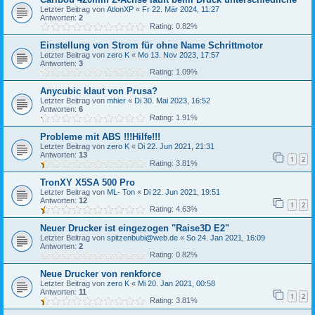
Letzter Beitrag von
AtlonXP
«
Fr 22. Mär 2024, 11:27
Antworten:
2
Rating: 0.82%
Einstellung von Strom für ohne Name Schrittmotor
Letzter Beitrag von
zero K
«
Mo 13. Nov 2023, 17:57
Antworten:
3
Rating: 1.09%
Anycubic klaut von Prusa?
Letzter Beitrag von
mhier
«
Di 30. Mai 2023, 16:52
Antworten:
6
Rating: 1.91%
Probleme mit ABS !!!Hilfe!!!
Letzter Beitrag von
zero K
«
Di 22. Jun 2021, 21:31
Antworten:
13
1
2
Rating: 3.81%
TronXY X5SA 500 Pro
Letzter Beitrag von
ML- Ton
«
Di 22. Jun 2021, 19:51
Antworten:
12
1
2
Rating: 4.63%
Neuer Drucker ist eingezogen "Raise3D E2"
Letzter Beitrag von
spitzenbubi@web.de
«
So 24. Jan 2021, 16:09
Antworten:
2
Rating: 0.82%
Neue Drucker von renkforce
Letzter Beitrag von
zero K
«
Mi 20. Jan 2021, 00:58
Antworten:
11
1
2
Rating: 3.81%