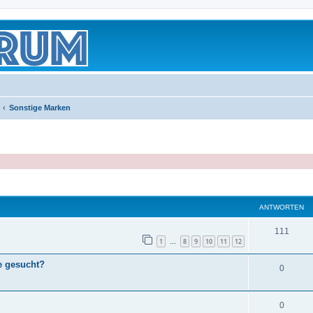
Sonstige Marken
eiterte Suche
ANTWORTEN
111
1
8
9
10
11
12
…
e gesucht?
0
0