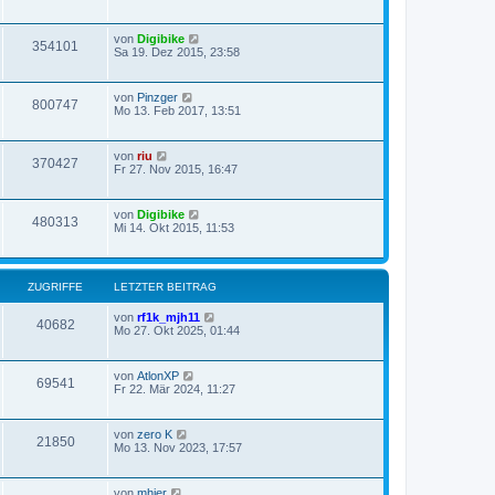
von
Digibike
354101
Sa 19. Dez 2015, 23:58
von
Pinzger
800747
Mo 13. Feb 2017, 13:51
von
riu
370427
Fr 27. Nov 2015, 16:47
von
Digibike
480313
Mi 14. Okt 2015, 11:53
ZUGRIFFE
LETZTER BEITRAG
von
rf1k_mjh11
40682
Mo 27. Okt 2025, 01:44
von
AtlonXP
69541
Fr 22. Mär 2024, 11:27
von
zero K
21850
Mo 13. Nov 2023, 17:57
von
mhier