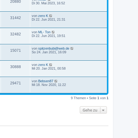
20880
Di 30. Mai 2023, 16:52
von
zero K
31442
Di 22. Jun 2021, 21:31
von
ML- Ton
32482
Di 22. Jun 2021, 19:51
von
spitzenbubi@web.de
15071
So 24. Jan 2021, 16:09
von
zero K
30888
Mi 20. Jan 2021, 00:58
von
Bebsen87
29471
Mi 18. Nov 2020, 11:22
9 Themen • Seite
1
von
1
Gehe zu