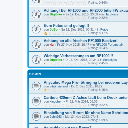
Rating: 0.54%
Achtung! Bei RF1000 und RF2000 bitte FW akuali
von
Digibike
»
Sa 19. Dez 2015, 23:58
» in
Hardware
Rating: 0.82%
Eure Fotos sind gefragt!!!
von
JoBo
»
Sa 12. Dez 2015, 00:31
» in
Fotos
Rating: 8.17%
Achtung an alle frischen RF1000 Besitzer!
von
riu
»
Fr 27. Nov 2015, 16:47
» in
RF1000 Forumstalk
Rating: 0.54%
Wichtige Verbesserungen am RF1000!!!
von
Digibike
»
Di 13. Okt 2015, 20:34
» in
Sonstiges
Rating: 2.45%
THEMEN
Anycubic Mega Pro- Stringing bei niederen La
von
vitali_sierend
»
Do 2. Dez 2021, 18:29
Rating: 5.45%
Caribou 420mm Z-Achse läuft beim Druck unter
von
xingchen
»
Fr 22. Mär 2024, 08:35
Rating: 0.82%
Einstellung von Strom für ohne Name Schrittm
von
John263
»
Mo 13. Nov 2023, 07:45
Rating: 1.09%
Anycubic klaut von Prusa?