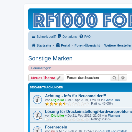
Schnellzugriff
Donations
FAQ
Startseite
Portal
Foren-Übersicht
Weitere Hersteller
Sonstige Marken
Forumsregeln
Suche
Erw
Neues Thema
BEKANNTMACHUNGEN
Achtung - Info für Neuanmelder!!!
von
Digibike
»
Mi 3. Apr 2019, 17:49
» in
Gäste-Talk
Rating: 46.05%
Lösung für Druckeinstellung/Hardwareproblem
von
Digibike
»
Do 21. Feb 2019, 21:09
» in
Filament
Rating: 2.45%
Forenregeln
von
riu
»
Mi 17. Feb 2016, 12:54
» in
RF1000 Forumstalk