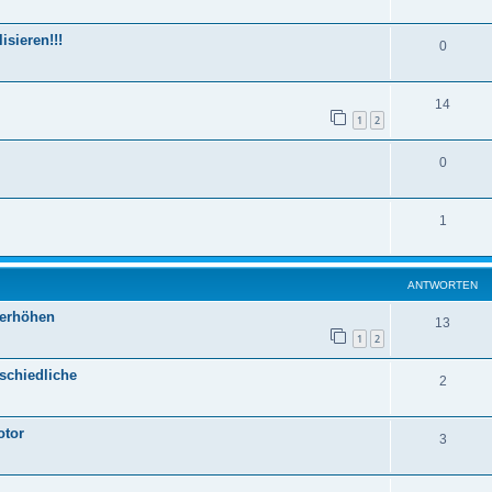
sieren!!!
0
14
1
2
0
1
ANTWORTEN
yerhöhen
13
1
2
schiedliche
2
otor
3