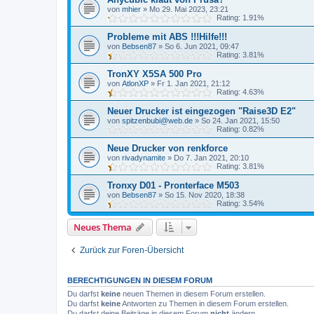
von
mhier
»
Mo 29. Mai 2023, 23:21
Rating: 1.91%
Probleme mit ABS !!!Hilfe!!!
von
Bebsen87
»
So 6. Jun 2021, 09:47
Rating: 3.81%
TronXY X5SA 500 Pro
von
AtlonXP
»
Fr 1. Jan 2021, 21:12
Rating: 4.63%
Neuer Drucker ist eingezogen "Raise3D E2"
von
spitzenbubi@web.de
»
So 24. Jan 2021, 15:50
Rating: 0.82%
Neue Drucker von renkforce
von
rivadynamite
»
Do 7. Jan 2021, 20:10
Rating: 3.81%
Tronxy D01 - Pronterface M503
von
Bebsen87
»
So 15. Nov 2020, 18:38
Rating: 3.54%
Neues Thema
Zurück zur Foren-Übersicht
BERECHTIGUNGEN IN DIESEM FORUM
Du darfst
keine
neuen Themen in diesem Forum erstellen.
Du darfst
keine
Antworten zu Themen in diesem Forum erstellen.
Du darfst deine Beiträge in diesem Forum
nicht
ändern.