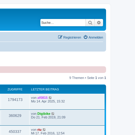
Suche
Erweiterte Suche
Registrieren
Anmelden
9 Themen • Seite
1
von
1
ZUGRIFFE
LETZTER BEITRAG
von
af0815
1794173
Mo 14. Apr 2025, 15:32
von
Digibike
360629
Do 21. Feb 2019, 21:09
von
riu
450337
Mi 17. Feb 2016, 12:54