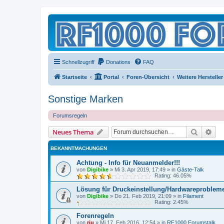
Schnellzugriff
Donations
FAQ
Startseite
Portal
Foren-Übersicht
Weitere Hersteller
Sonstige Marken
Forumsregeln
Suche
Erw
Neues Thema
BEKANNTMACHUNGEN
Achtung - Info für Neuanmelder!!!
von
Digibike
»
Mi 3. Apr 2019, 17:49
» in
Gäste-Talk
Rating: 46.05%
Lösung für Druckeinstellung/Hardwareproblem
von
Digibike
»
Do 21. Feb 2019, 21:09
» in
Filament
Rating: 2.45%
Forenregeln
von
riu
»
Mi 17. Feb 2016, 12:54
» in
RF1000 Forumstalk