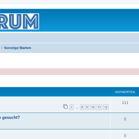
Sonstige Marken
eiterte Suche
ANTWORTEN
111
1
8
9
10
11
12
…
e gesucht?
0
0