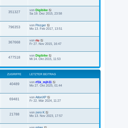
von
Digibike
351327
Sa 19. Dez 2015, 23:58
von
Pinzger
796353
Mo 13. Feb 2017, 13:51
von
riu
367668
Fr 27. Nov 2015, 16:47
von
Digibike
477518
Mi 14. Okt 2015, 11:53
ZUGRIFFE
LETZTER BEITRAG
von
rf1k_mjh11
40489
Mo 27. Okt 2025, 01:44
von
AtlonXP
69481
Fr 22. Mär 2024, 11:27
von
zero K
21788
Mo 13. Nov 2023, 17:57
von
mhier