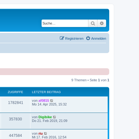
Suche
Erweiterte Suche
Registrieren
Anmelden
9 Themen • Seite
1
von
1
ZUGRIFFE
LETZTER BEITRAG
von
af0815
1782841
Mo 14. Apr 2025, 15:32
von
Digibike
357830
Do 21. Feb 2019, 21:09
von
riu
447584
Mi 17. Feb 2016, 12:54