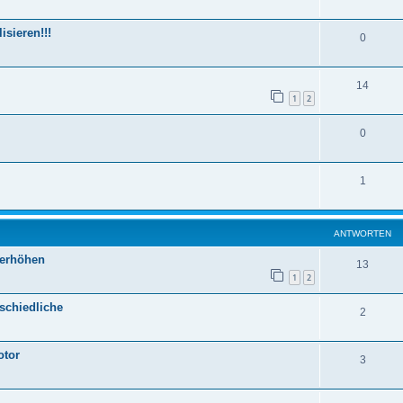
sieren!!!
0
14
1
2
0
1
ANTWORTEN
yerhöhen
13
1
2
schiedliche
2
otor
3