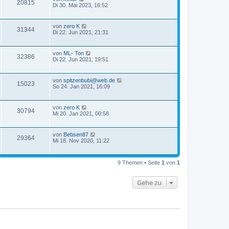
20815
Di 30. Mai 2023, 16:52
von
zero K
31344
Di 22. Jun 2021, 21:31
von
ML- Ton
32386
Di 22. Jun 2021, 19:51
von
spitzenbubi@web.de
15023
So 24. Jan 2021, 16:09
von
zero K
30794
Mi 20. Jan 2021, 00:58
von
Bebsen87
29364
Mi 18. Nov 2020, 11:22
9 Themen • Seite
1
von
1
Gehe zu