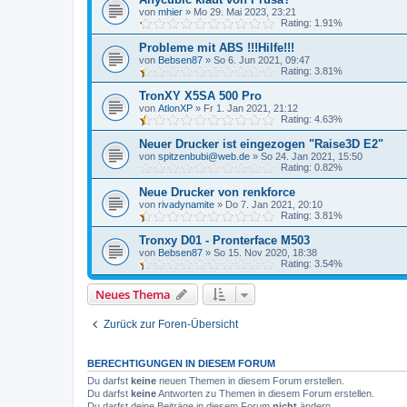
von
mhier
»
Mo 29. Mai 2023, 23:21
Rating: 1.91%
Probleme mit ABS !!!Hilfe!!!
von
Bebsen87
»
So 6. Jun 2021, 09:47
Rating: 3.81%
TronXY X5SA 500 Pro
von
AtlonXP
»
Fr 1. Jan 2021, 21:12
Rating: 4.63%
Neuer Drucker ist eingezogen "Raise3D E2"
von
spitzenbubi@web.de
»
So 24. Jan 2021, 15:50
Rating: 0.82%
Neue Drucker von renkforce
von
rivadynamite
»
Do 7. Jan 2021, 20:10
Rating: 3.81%
Tronxy D01 - Pronterface M503
von
Bebsen87
»
So 15. Nov 2020, 18:38
Rating: 3.54%
Neues Thema
Zurück zur Foren-Übersicht
BERECHTIGUNGEN IN DIESEM FORUM
Du darfst
keine
neuen Themen in diesem Forum erstellen.
Du darfst
keine
Antworten zu Themen in diesem Forum erstellen.
Du darfst deine Beiträge in diesem Forum
nicht
ändern.