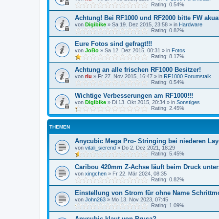
Rating: 0.54%
Achtung! Bei RF1000 und RF2000 bitte FW akuali
von
Digibike
»
Sa 19. Dez 2015, 23:58
» in
Hardware
Rating: 0.82%
Eure Fotos sind gefragt!!!
von
JoBo
»
Sa 12. Dez 2015, 00:31
» in
Fotos
Rating: 8.17%
Achtung an alle frischen RF1000 Besitzer!
von
riu
»
Fr 27. Nov 2015, 16:47
» in
RF1000 Forumstalk
Rating: 0.54%
Wichtige Verbesserungen am RF1000!!!
von
Digibike
»
Di 13. Okt 2015, 20:34
» in
Sonstiges
Rating: 2.45%
THEMEN
Anycubic Mega Pro- Stringing bei niederen La
von
vitali_sierend
»
Do 2. Dez 2021, 18:29
Rating: 5.45%
Caribou 420mm Z-Achse läuft beim Druck unter
von
xingchen
»
Fr 22. Mär 2024, 08:35
Rating: 0.82%
Einstellung von Strom für ohne Name Schrittm
von
John263
»
Mo 13. Nov 2023, 07:45
Rating: 1.09%
Anycubic klaut von Prusa?