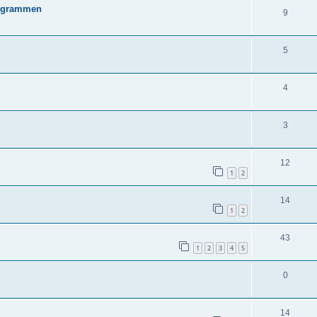
rogrammen
9
5
4
3
12
1
2
14
1
2
43
1
2
3
4
5
0
14