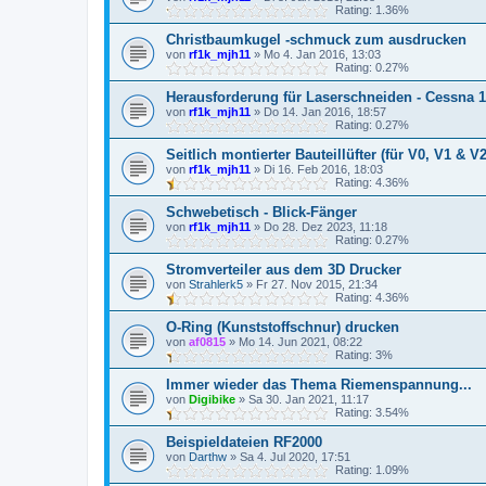
Rating: 1.36%
Christbaumkugel -schmuck zum ausdrucken
von
rf1k_mjh11
»
Mo 4. Jan 2016, 13:03
Rating: 0.27%
Herausforderung für Laserschneiden - Cessna 
von
rf1k_mjh11
»
Do 14. Jan 2016, 18:57
Rating: 0.27%
Seitlich montierter Bauteillüfter (für V0, V1 & V2
von
rf1k_mjh11
»
Di 16. Feb 2016, 18:03
Rating: 4.36%
Schwebetisch - Blick-Fänger
von
rf1k_mjh11
»
Do 28. Dez 2023, 11:18
Rating: 0.27%
Stromverteiler aus dem 3D Drucker
von
Strahlerk5
»
Fr 27. Nov 2015, 21:34
Rating: 4.36%
O-Ring (Kunststoffschnur) drucken
von
af0815
»
Mo 14. Jun 2021, 08:22
Rating: 3%
Immer wieder das Thema Riemenspannung...
von
Digibike
»
Sa 30. Jan 2021, 11:17
Rating: 3.54%
Beispieldateien RF2000
von
Darthw
»
Sa 4. Jul 2020, 17:51
Rating: 1.09%