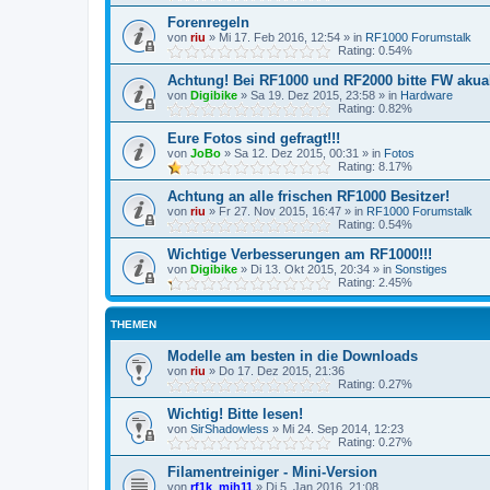
Forenregeln
von
riu
»
Mi 17. Feb 2016, 12:54
» in
RF1000 Forumstalk
Rating: 0.54%
Achtung! Bei RF1000 und RF2000 bitte FW akuali
von
Digibike
»
Sa 19. Dez 2015, 23:58
» in
Hardware
Rating: 0.82%
Eure Fotos sind gefragt!!!
von
JoBo
»
Sa 12. Dez 2015, 00:31
» in
Fotos
Rating: 8.17%
Achtung an alle frischen RF1000 Besitzer!
von
riu
»
Fr 27. Nov 2015, 16:47
» in
RF1000 Forumstalk
Rating: 0.54%
Wichtige Verbesserungen am RF1000!!!
von
Digibike
»
Di 13. Okt 2015, 20:34
» in
Sonstiges
Rating: 2.45%
THEMEN
Modelle am besten in die Downloads
von
riu
»
Do 17. Dez 2015, 21:36
Rating: 0.27%
Wichtig! Bitte lesen!
von
SirShadowless
»
Mi 24. Sep 2014, 12:23
Rating: 0.27%
Filamentreiniger - Mini-Version
von
rf1k_mjh11
»
Di 5. Jan 2016, 21:08