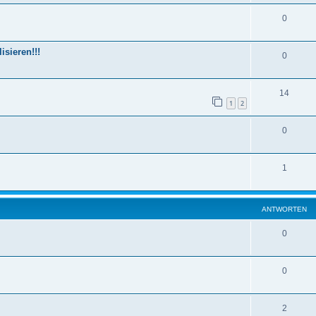
0
sieren!!!
0
14
1
2
0
1
ANTWORTEN
0
0
2