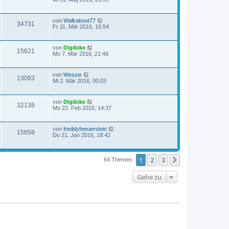
von
Walkabout77
34731
Fr 11. Mär 2016, 16:54
von
Digibike
15621
Mo 7. Mär 2016, 21:46
von
Wessix
13083
Mi 2. Mär 2016, 00:03
von
Digibike
32138
Mo 22. Feb 2016, 14:37
von
freddyfeeuerstein
15658
Do 21. Jan 2016, 18:42
1
2
3
Nächste
64 Themen
Gehe zu