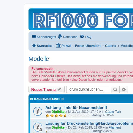
Schnellzugriff
Donations
FAQ
Startseite
Portal
Foren-Übersicht
Galerie
Modelle
Modelle
Forumsregeln
Die Teile/Modelle/Bilder/Download ect dürfen nur für private Zwecke 
beim Uploader/Ersteller. Das bedeutet das die Verwendung und Verände
enverstanden ist, soll bitte keine Daten hoch- oder runterladen.
Suche
Erw
Neues Thema
BEKANNTMACHUNGEN
Achtung - Info für Neuanmelder!!!
von
Digibike
»
Mi 3. Apr 2019, 17:49
» in
Gäste-Talk
Rating: 46.05%
Lösung für Druckeinstellung/Hardwareproblem
von
Digibike
»
Do 21. Feb 2019, 21:09
» in
Filament
Rating: 2.45%