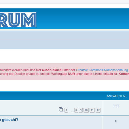
verwendet werden und sind hier
ausdrücklich
unter der
Creative Commons Namensnennung-Ni
rung der Dateien erlaubt ist und die Weitergabe
NUR
unter dieser Lizenz erlaubt ist.
Komerz
eiterte Suche
ANTWORTEN
111
1
8
9
10
11
12
…
e gesucht?
0