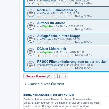
von
Walkabout77
»
Mo 21. Dez 2015, 23:20
Rating: 4.09%
Noch ein Filamenthalter ;-)
von
Dondo
»
Do 2. Okt 2014, 18:27
Rating: 3.27%
Airracer für Junior
von
Digibike
»
Sa 16. Jan 2016, 00:17
Rating: 1.09%
Auflagefläche hintere Klappe
von
Wessix
»
Mi 2. Mär 2016, 00:03
Rating: 0.27%
DGlass Lüfterblock
von
Digibike
»
Mo 22. Feb 2016, 02:08
Rating: 4.36%
RF1000 Filamenthalterung zum selber drucken
von
freddyfeeuerstein
»
Do 21. Jan 2016, 18:42
Rating: 0.27%
Neues Thema
Zurück zur Foren-Übersicht
BERECHTIGUNGEN IN DIESEM FORUM
Du darfst
keine
neuen Themen in diesem Forum erstellen.
Du darfst
keine
Antworten zu Themen in diesem Forum erstellen.
Du darfst deine Beiträge in diesem Forum
nicht
ändern.