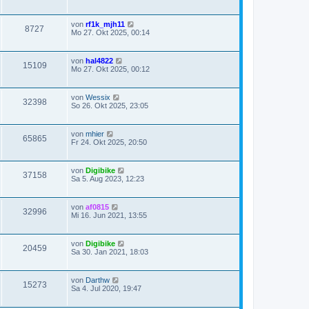
von
rf1k_mjh11
8727
Mo 27. Okt 2025, 00:14
von
hal4822
15109
Mo 27. Okt 2025, 00:12
von
Wessix
32398
So 26. Okt 2025, 23:05
von
mhier
65865
Fr 24. Okt 2025, 20:50
von
Digibike
37158
Sa 5. Aug 2023, 12:23
von
af0815
32996
Mi 16. Jun 2021, 13:55
von
Digibike
20459
Sa 30. Jan 2021, 18:03
von
Darthw
15273
Sa 4. Jul 2020, 19:47