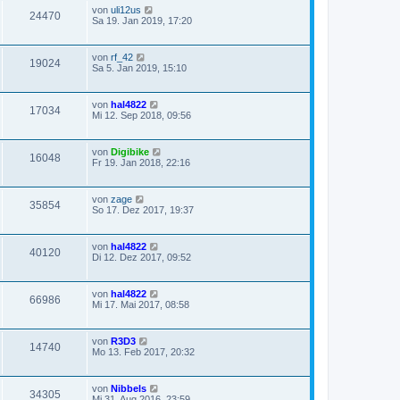
von
uli12us
24470
Sa 19. Jan 2019, 17:20
von
rf_42
19024
Sa 5. Jan 2019, 15:10
von
hal4822
17034
Mi 12. Sep 2018, 09:56
von
Digibike
16048
Fr 19. Jan 2018, 22:16
von
zage
35854
So 17. Dez 2017, 19:37
von
hal4822
40120
Di 12. Dez 2017, 09:52
von
hal4822
66986
Mi 17. Mai 2017, 08:58
von
R3D3
14740
Mo 13. Feb 2017, 20:32
von
Nibbels
34305
Mi 31. Aug 2016, 23:59