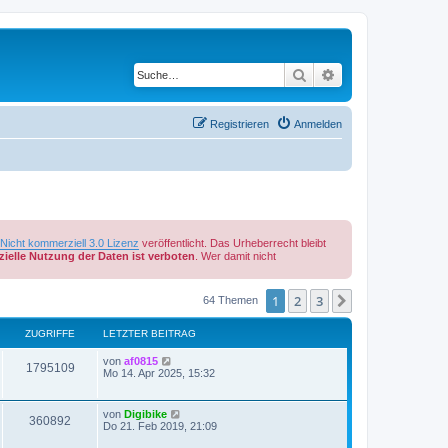
Suche
Erweiterte Suche
Registrieren
Anmelden
cht kommerziell 3.0 Lizenz
veröffentlicht. Das Urheberrecht bleibt
ielle Nutzung der Daten ist verboten
. Wer damit nicht
1
2
3
Nächste
64 Themen
ZUGRIFFE
LETZTER BEITRAG
von
af0815
1795109
Mo 14. Apr 2025, 15:32
von
Digibike
360892
Do 21. Feb 2019, 21:09