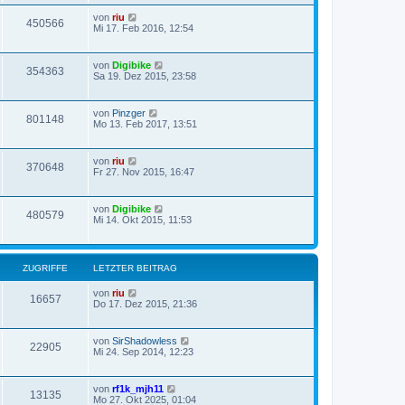
von
riu
450566
Mi 17. Feb 2016, 12:54
von
Digibike
354363
Sa 19. Dez 2015, 23:58
von
Pinzger
801148
Mo 13. Feb 2017, 13:51
von
riu
370648
Fr 27. Nov 2015, 16:47
von
Digibike
480579
Mi 14. Okt 2015, 11:53
ZUGRIFFE
LETZTER BEITRAG
von
riu
16657
Do 17. Dez 2015, 21:36
von
SirShadowless
22905
Mi 24. Sep 2014, 12:23
von
rf1k_mjh11
13135
Mo 27. Okt 2025, 01:04