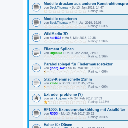
Modelle drucken aus anderen Konstruktionsp
von
BeckThomas
»
So 13. Jan 2019, 14:47
Rating: 3%
Modelle reparieren
von
BeckThomas
»
Fr 4. Jan 2019, 19:06
Rating: 1.63%
WikiMedia 3D
von
hal4822
»
Mo 5. Mär 2018, 12:38
Rating: 1.36%
Filament Splicen
von
Digibike
»
Do 11. Jan 2018, 21:40
Rating: 1.36%
Parabolspiegel für Fledermausdetektor
von
georg-AW
»
Sa 16. Mai 2015, 18:17
Rating: 4.09%
Stativ-Klemmschelle 25mm
von
Zaldo
»
So 13. Dez 2015, 22:42
Rating: 4.09%
Extruder probleme (?)
von
wim kuijpers
»
Fr 24. Feb 2017, 17:33
Rating: 11.17%
RF1000: Extrudermotorkühlung mit Axiallüfter
von
R3D3
»
Mo 13. Feb 2017, 20:32
Rating: 0.54%
Halter für Düsen