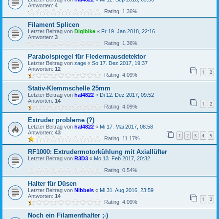
Antworten:
4
Rating: 1.36%
Filament Splicen
Letzter Beitrag von
Digibike
«
Fr 19. Jan 2018, 22:16
Antworten:
3
Rating: 1.36%
Parabolspiegel für Fledermausdetektor
Letzter Beitrag von
zage
«
So 17. Dez 2017, 19:37
Antworten:
12
1
2
Rating: 4.09%
Stativ-Klemmschelle 25mm
Letzter Beitrag von
hal4822
«
Di 12. Dez 2017, 09:52
Antworten:
14
1
2
Rating: 4.09%
Extruder probleme (?)
Letzter Beitrag von
hal4822
«
Mi 17. Mai 2017, 08:58
Antworten:
43
1
2
3
4
5
Rating: 11.17%
RF1000: Extrudermotorkühlung mit Axiallüfter
Letzter Beitrag von
R3D3
«
Mo 13. Feb 2017, 20:32
Rating: 0.54%
Halter für Düsen
Letzter Beitrag von
Nibbels
«
Mi 31. Aug 2016, 23:59
Antworten:
14
1
2
Rating: 4.09%
Noch ein Filamenthalter ;-)