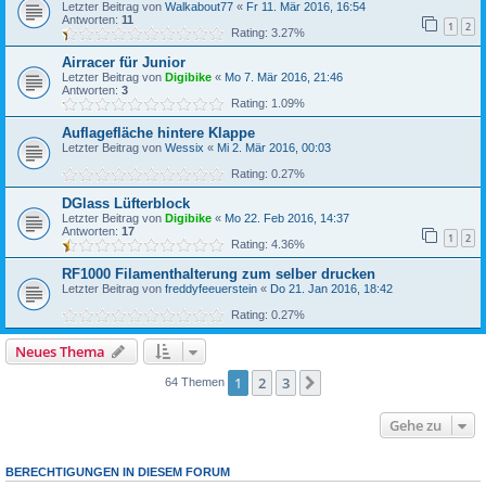
Letzter Beitrag von
Walkabout77
«
Fr 11. Mär 2016, 16:54
Antworten:
11
1
2
Rating: 3.27%
Airracer für Junior
Letzter Beitrag von
Digibike
«
Mo 7. Mär 2016, 21:46
Antworten:
3
Rating: 1.09%
Auflagefläche hintere Klappe
Letzter Beitrag von
Wessix
«
Mi 2. Mär 2016, 00:03
Rating: 0.27%
DGlass Lüfterblock
Letzter Beitrag von
Digibike
«
Mo 22. Feb 2016, 14:37
Antworten:
17
1
2
Rating: 4.36%
RF1000 Filamenthalterung zum selber drucken
Letzter Beitrag von
freddyfeeuerstein
«
Do 21. Jan 2016, 18:42
Rating: 0.27%
Neues Thema
1
2
3
Nächste
64 Themen
Gehe zu
BERECHTIGUNGEN IN DIESEM FORUM