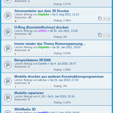
Antworten:
1
Rating: 0.27%
Stromverteiler aus dem 3D Drucker
Letzter Beitrag von
Digibike
«
Sa 5. Aug 2023, 12:23
Antworten:
10
1
2
Rating: 4.36%
O-Ring (Kunststoffschnur) drucken
Letzter Beitrag von
af0815
«
Mi 16. Jun 2021, 13:55
Antworten:
12
1
2
Rating: 3%
Immer wieder das Thema Riemenspannung...
Letzter Beitrag von
Digibike
«
Sa 30. Jan 2021, 18:03
Antworten:
6
Rating: 3.54%
Beispieldateien RF2000
Letzter Beitrag von
Darthw
«
Sa 4. Jul 2020, 19:47
Antworten:
2
Rating: 1.09%
Modelle drucken aus anderen Konstruktionsprogrammen
Letzter Beitrag von
uli12us
«
Sa 19. Jan 2019, 17:20
Antworten:
9
Rating: 3%
Modelle reparieren
Letzter Beitrag von
rf_42
«
Sa 5. Jan 2019, 15:10
Antworten:
5
Rating: 1.63%
WikiMedia 3D
Letzter Beitrag von
hal4822
«
Mi 12. Sep 2018, 09:56