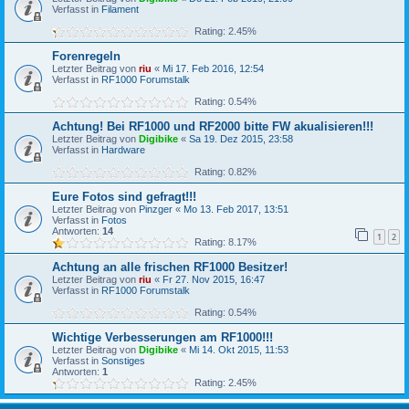
Verfasst in
Filament
Rating: 2.45%
Forenregeln
Letzter Beitrag von
riu
«
Mi 17. Feb 2016, 12:54
Verfasst in
RF1000 Forumstalk
Rating: 0.54%
Achtung! Bei RF1000 und RF2000 bitte FW akualisieren!!!
Letzter Beitrag von
Digibike
«
Sa 19. Dez 2015, 23:58
Verfasst in
Hardware
Rating: 0.82%
Eure Fotos sind gefragt!!!
Letzter Beitrag von
Pinzger
«
Mo 13. Feb 2017, 13:51
Verfasst in
Fotos
Antworten:
14
1
2
Rating: 8.17%
Achtung an alle frischen RF1000 Besitzer!
Letzter Beitrag von
riu
«
Fr 27. Nov 2015, 16:47
Verfasst in
RF1000 Forumstalk
Rating: 0.54%
Wichtige Verbesserungen am RF1000!!!
Letzter Beitrag von
Digibike
«
Mi 14. Okt 2015, 11:53
Verfasst in
Sonstiges
Antworten:
1
Rating: 2.45%