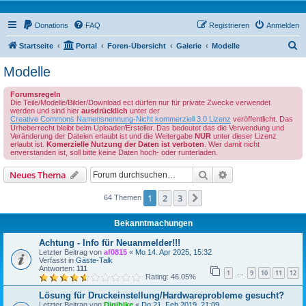
Donations
FAQ
Registrieren
Anmelden
S
Startseite
Portal
Foren-Übersicht
Galerie
Modelle
u
Modelle
c
Forumsregeln
h
Die Teile/Modelle/Bilder/Download ect dürfen nur für private Zwecke verwendet
werden und sind hier
ausdrücklich
unter der
e
Creative Commons Namensnennung-Nicht kommerziell 3.0 Lizenz
veröffentlicht. Das
Urheberrecht bleibt beim Uploader/Ersteller. Das bedeutet das die Verwendung und
Veränderung der Dateien erlaubt ist und die Weitergabe
NUR
unter dieser Lizenz
erlaubt ist.
Komerzielle Nutzung der Daten ist verboten
. Wer damit nicht
enverstanden ist, soll bitte keine Daten hoch- oder runterladen.
Suche
Erweiterte Suche
Neues Thema
1
2
3
Nächste
64 Themen
Bekanntmachungen
Achtung - Info für Neuanmelder!!!
Letzter Beitrag von
af0815
«
Mo 14. Apr 2025, 15:32
Verfasst in
Gäste-Talk
Antworten:
111
1
9
10
11
12
…
Rating: 46.05%
Lösung für Druckeinstellung/Hardwareprobleme gesucht?
Letzter Beitrag von
Digibike
«
Do 21. Feb 2019, 21:09