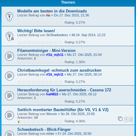
Themen
Modelle am besten in die Downloads
Letzter Beitrag von
riu
«
Do 17. Dez 2015, 21:36
Rating: 0.27%
Wichtig! Bitte lesen!
Letzter Beitrag von
SirShadowless
«
Mi 24. Sep 2014, 12:23
Rating: 0.27%
Filamentreiniger - Mini-Version
Letzter Beitrag von
rf1k_mjh11
«
Mo 27. Okt 2025, 01:04
Antworten:
2
Rating: 1.36%
Christbaumkugel -schmuck zum ausdrucken
Letzter Beitrag von
rf1k_mjh11
«
Mo 27. Okt 2025, 00:14
Rating: 0.27%
Herausforderung für Laserschneiden - Cessna 172
Letzter Beitrag von
hal4822
«
Mo 27. Okt 2025, 00:12
Antworten:
1
Rating: 0.27%
Seitlich montierter Bauteillüfter (für V0, V1 & V2)
Letzter Beitrag von
Wessix
«
So 26. Okt 2025, 23:05
Antworten:
14
1
2
Rating: 4.36%
Schwebetisch - Blick-Fänger
Letzter Beitrag von
mhier
«
Fr 24. Okt 2025, 20:50