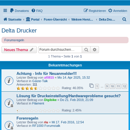
Donations
FAQ
Registrieren
Anmelden
S
Startseite
Portal
Foren-Übersicht
Weitere Hersteller
Delta Drucker
u
Delta Drucker
c
Forumsregeln
h
e
Suche
Erweiterte Suche
Neues Thema
1 Thema • Seite
1
von
1
Bekanntmachungen
Achtung - Info für Neuanmelder!!!
Letzter Beitrag von
af0815
«
Mo 14. Apr 2025, 15:32
Verfasst in
Gäste-Talk
Antworten:
111
1
9
10
11
12
…
Rating: 46.05%
Lösung für Druckeinstellung/Hardwareprobleme gesucht?
Letzter Beitrag von
Digibike
«
Do 21. Feb 2019, 21:09
Verfasst in
Filament
Rating: 2.45%
Forenregeln
Letzter Beitrag von
riu
«
Mi 17. Feb 2016, 12:54
Verfasst in
RF1000 Forumstalk