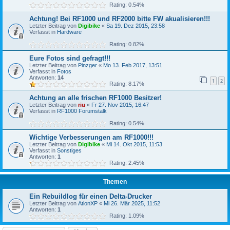
Rating: 0.54%
Achtung! Bei RF1000 und RF2000 bitte FW akualisieren!!!
Letzter Beitrag von
Digibike
«
Sa 19. Dez 2015, 23:58
Verfasst in
Hardware
Rating: 0.82%
Eure Fotos sind gefragt!!!
Letzter Beitrag von
Pinzger
«
Mo 13. Feb 2017, 13:51
Verfasst in
Fotos
Antworten:
14
1
2
Rating: 8.17%
Achtung an alle frischen RF1000 Besitzer!
Letzter Beitrag von
riu
«
Fr 27. Nov 2015, 16:47
Verfasst in
RF1000 Forumstalk
Rating: 0.54%
Wichtige Verbesserungen am RF1000!!!
Letzter Beitrag von
Digibike
«
Mi 14. Okt 2015, 11:53
Verfasst in
Sonstiges
Antworten:
1
Rating: 2.45%
Themen
Ein Rebuildlog für einen Delta-Drucker
Letzter Beitrag von
AtlonXP
«
Mi 26. Mär 2025, 11:52
Antworten:
1
Rating: 1.09%