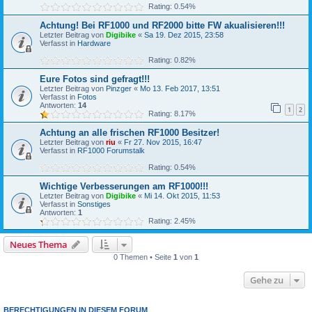
Rating: 0.54%
Achtung! Bei RF1000 und RF2000 bitte FW akualisieren!!!
Letzter Beitrag von
Digibike
«
Sa 19. Dez 2015, 23:58
Verfasst in
Hardware
Rating: 0.82%
Eure Fotos sind gefragt!!!
Letzter Beitrag von
Pinzger
«
Mo 13. Feb 2017, 13:51
Verfasst in
Fotos
Antworten:
14
1
2
Rating: 8.17%
Achtung an alle frischen RF1000 Besitzer!
Letzter Beitrag von
riu
«
Fr 27. Nov 2015, 16:47
Verfasst in
RF1000 Forumstalk
Rating: 0.54%
Wichtige Verbesserungen am RF1000!!!
Letzter Beitrag von
Digibike
«
Mi 14. Okt 2015, 11:53
Verfasst in
Sonstiges
Antworten:
1
Rating: 2.45%
Neues Thema
0 Themen • Seite
1
von
1
Gehe zu
BERECHTIGUNGEN IN DIESEM FORUM