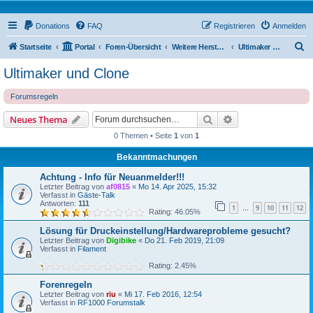
Donations
FAQ
Registrieren
Anmelden
S
Startseite
Portal
Foren-Übersicht
Weitere Hersteller
Ultimaker und Clone
u
Ultimaker und Clone
c
Forumsregeln
h
e
Suche
Erweiterte Suche
Neues Thema
0 Themen • Seite
1
von
1
Bekanntmachungen
Achtung - Info für Neuanmelder!!!
Letzter Beitrag von
af0815
«
Mo 14. Apr 2025, 15:32
Verfasst in
Gäste-Talk
Antworten:
111
1
9
10
11
12
…
Rating: 46.05%
Lösung für Druckeinstellung/Hardwareprobleme gesucht?
Letzter Beitrag von
Digibike
«
Do 21. Feb 2019, 21:09
Verfasst in
Filament
Rating: 2.45%
Forenregeln
Letzter Beitrag von
riu
«
Mi 17. Feb 2016, 12:54
Verfasst in
RF1000 Forumstalk