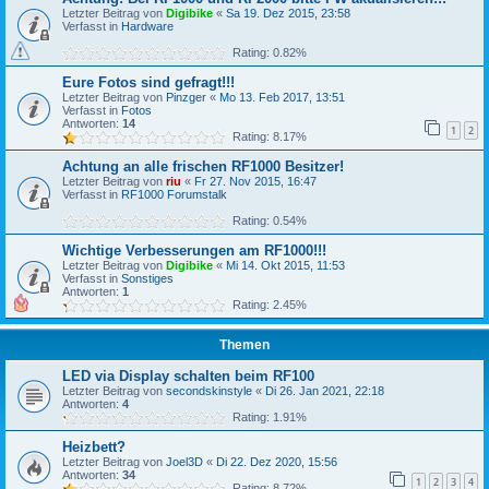
Letzter Beitrag von
Digibike
«
Sa 19. Dez 2015, 23:58
Verfasst in
Hardware
Rating: 0.82%
Eure Fotos sind gefragt!!!
Letzter Beitrag von
Pinzger
«
Mo 13. Feb 2017, 13:51
Verfasst in
Fotos
Antworten:
14
1
2
Rating: 8.17%
Achtung an alle frischen RF1000 Besitzer!
Letzter Beitrag von
riu
«
Fr 27. Nov 2015, 16:47
Verfasst in
RF1000 Forumstalk
Rating: 0.54%
Wichtige Verbesserungen am RF1000!!!
Letzter Beitrag von
Digibike
«
Mi 14. Okt 2015, 11:53
Verfasst in
Sonstiges
Antworten:
1
Rating: 2.45%
Themen
LED via Display schalten beim RF100
Letzter Beitrag von
secondskinstyle
«
Di 26. Jan 2021, 22:18
Antworten:
4
Rating: 1.91%
Heizbett?
Letzter Beitrag von
Joel3D
«
Di 22. Dez 2020, 15:56
Antworten:
34
1
2
3
4
Rating: 8.72%