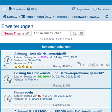
Donations
FAQ
Registrieren
Anmelden
S
Startseite
Portal
Foren-Übersicht
Renkforce RF100 Forum
Hardware
Erweiterungen
u
Erweiterungen
c
Suche
Erweiterte Suche
Neues Thema
h
10 Themen • Seite
1
von
1
e
Bekanntmachungen
Achtung - Info für Neuanmelder!!!
Letzter Beitrag von
af0815
«
Mo 14. Apr 2025, 15:32
Verfasst in
Gäste-Talk
Antworten:
111
1
9
10
11
12
…
Rating: 46.05%
Lösung für Druckeinstellung/Hardwareprobleme gesucht?
Letzter Beitrag von
Digibike
«
Do 21. Feb 2019, 21:09
Verfasst in
Filament
Rating: 2.45%
Forenregeln
Letzter Beitrag von
riu
«
Mi 17. Feb 2016, 12:54
Verfasst in
RF1000 Forumstalk
Rating: 0.54%
Achtung! Bei RF1000 und RF2000 bitte FW akualisieren!!!