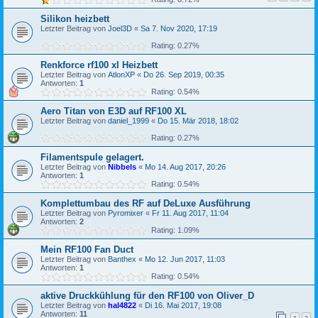
Silikon heizbett
Letzter Beitrag von
Joel3D
«
Sa 7. Nov 2020, 17:19
Rating: 0.27%
Renkforce rf100 xl Heizbett
Letzter Beitrag von
AtlonXP
«
Do 26. Sep 2019, 00:35
Antworten:
1
Rating: 0.54%
Aero Titan von E3D auf RF100 XL
Letzter Beitrag von
daniel_1999
«
Do 15. Mär 2018, 18:02
Rating: 0.27%
Filamentspule gelagert.
Letzter Beitrag von
Nibbels
«
Mo 14. Aug 2017, 20:26
Antworten:
1
Rating: 0.54%
Komplettumbau des RF auf DeLuxe Ausführung
Letzter Beitrag von
Pyromixer
«
Fr 11. Aug 2017, 11:04
Antworten:
2
Rating: 1.09%
Mein RF100 Fan Duct
Letzter Beitrag von
Banthex
«
Mo 12. Jun 2017, 11:03
Antworten:
1
Rating: 0.54%
aktive Druckkühlung für den RF100 von Oliver_D
Letzter Beitrag von
hal4822
«
Di 16. Mai 2017, 19:08
Antworten:
11