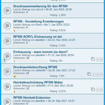
Druckraumerweiterung für den RF500
Letzter Beitrag von
zero K
«
Mi 30. Jan 2019, 20:39
Antworten:
4
Rating: 1.36%
RF500 - Vorstellung Erweiterungen
Letzter Beitrag von
Enno
«
Mo 7. Jan 2019, 23:21
Antworten:
9
Rating: 3.81%
RF500 ACRYL-Einhausung ist da!
Letzter Beitrag von
plastiker
«
Do 22. Nov 2018, 22:20
Antworten:
5
Rating: 2.18%
Einhausung - wann kommt sie denn?
Letzter Beitrag von
plastiker
«
Fr 12. Jan 2018, 20:54
Antworten:
10
1
2
Rating: 3%
Druckraumbeleuchtung RF500
Letzter Beitrag von
stefan85
«
Sa 30. Dez 2017, 17:18
Antworten:
21
1
2
3
Rating: 7.9%
Heizbettnachrüstung RF500 Maker
Letzter Beitrag von
stefan85
«
Fr 8. Dez 2017, 01:02
Antworten:
13
1
2
Rating: 3.81%
RF500 Heizbett-Extension
Letzter Beitrag von
plastiker
«
So 24. Sep 2017, 19:37
Antworten:
4