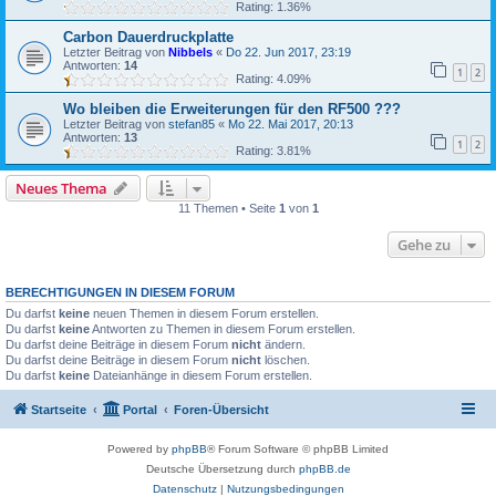
Rating: 1.36%
Carbon Dauerdruckplatte
Letzter Beitrag von
Nibbels
«
Do 22. Jun 2017, 23:19
Antworten:
14
1
2
Rating: 4.09%
Wo bleiben die Erweiterungen für den RF500 ???
Letzter Beitrag von
stefan85
«
Mo 22. Mai 2017, 20:13
Antworten:
13
1
2
Rating: 3.81%
Neues Thema
11 Themen • Seite
1
von
1
Gehe zu
BERECHTIGUNGEN IN DIESEM FORUM
Du darfst
keine
neuen Themen in diesem Forum erstellen.
Du darfst
keine
Antworten zu Themen in diesem Forum erstellen.
Du darfst deine Beiträge in diesem Forum
nicht
ändern.
Du darfst deine Beiträge in diesem Forum
nicht
löschen.
Du darfst
keine
Dateianhänge in diesem Forum erstellen.
Startseite
Portal
Foren-Übersicht
Powered by
phpBB
® Forum Software © phpBB Limited
Deutsche Übersetzung durch
phpBB.de
Datenschutz
|
Nutzungsbedingungen