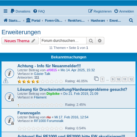
Donations
FAQ
Registrieren
Anmelden
S
Startseite
Portal
Foren-Übersicht
Renkforce RF500 Forum
Hardware
Erweiterungen
u
Erweiterungen
c
Suche
Erweiterte Suche
Neues Thema
h
11 Themen • Seite
1
von
1
e
Bekanntmachungen
Achtung - Info für Neuanmelder!!!
Letzter Beitrag von
af0815
«
Mo 14. Apr 2025, 15:32
Verfasst in
Gäste-Talk
Antworten:
111
1
9
10
11
12
…
Rating: 46.05%
Lösung für Druckeinstellung/Hardwareprobleme gesucht?
Letzter Beitrag von
Digibike
«
Do 21. Feb 2019, 21:09
Verfasst in
Filament
Rating: 2.45%
Forenregeln
Letzter Beitrag von
riu
«
Mi 17. Feb 2016, 12:54
Verfasst in
RF1000 Forumstalk
Rating: 0.54%
Achtung! Bei RF1000 und RF2000 bitte FW akualisieren!!!