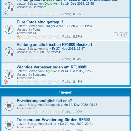
Letzter Beitrag von
Digibike
«
Sa 19. Dez 2015, 23:58
Verfasst in
Hardware
Rating: 0.82%
Eure Fotos sind gefragt!!!
Letzter Beitrag von
Pinzger
«
Mo 13. Feb 2017, 13:51
Verfasst in
Fotos
Antworten:
14
1
2
Rating: 8.17%
Achtung an alle frischen RF1000 Besitzer!
Letzter Beitrag von
riu
«
Fr 27. Nov 2015, 16:47
Verfasst in
RF1000 Forumstalk
Rating: 0.54%
Wichtige Verbesserungen am RF1000!!!
Letzter Beitrag von
Digibike
«
Mi 14. Okt 2015, 11:53
Verfasst in
Sonstiges
Antworten:
1
Rating: 2.45%
Themen
Erweiterungsmöglichkeit cnc?
Letzter Beitrag von
Deafspock
«
Mo 14. Dez 2020, 08:16
Antworten:
3
Rating: 1.09%
Trockenraum-Erweiterung für den RF500
Letzter Beitrag von
plastiker
«
Do 29. Aug 2019, 22:01
Antworten:
1
Rating: 1.09%