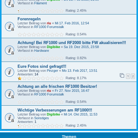
Verfasst in
Filament
Rating: 2.45%
Forenregeln
Letzter Beitrag von
riu
«
Mi 17. Feb 2016, 12:54
Verfasst in
RF1000 Forumstalk
Rating: 0.54%
Achtung! Bei RF1000 und RF2000 bitte FW akualisieren!!!
Letzter Beitrag von
Digibike
«
Sa 19. Dez 2015, 23:58
Verfasst in
Hardware
Rating: 0.82%
Eure Fotos sind gefragt!!!
Letzter Beitrag von
Pinzger
«
Mo 13. Feb 2017, 13:51
Antworten:
14
1
2
Rating: 8.17%
Achtung an alle frischen RF1000 Besitzer!
Letzter Beitrag von
riu
«
Fr 27. Nov 2015, 16:47
Verfasst in
RF1000 Forumstalk
Rating: 0.54%
Wichtige Verbesserungen am RF1000!!!
Letzter Beitrag von
Digibike
«
Mi 14. Okt 2015, 11:53
Verfasst in
Sonstiges
Antworten:
1
Rating: 2.45%
Themen