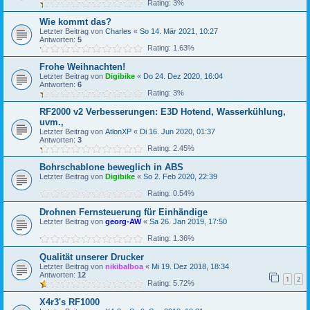
Rating: 3%
Wie kommt das?
Letzter Beitrag von
Charles
«
So 14. Mär 2021, 10:27
Antworten:
5
Rating: 1.63%
Frohe Weihnachten!
Letzter Beitrag von
Digibike
«
Do 24. Dez 2020, 16:04
Antworten:
6
Rating: 3%
RF2000 v2 Verbesserungen: E3D Hotend, Wasserkühlung,
uvm.,
Letzter Beitrag von
AtlonXP
«
Di 16. Jun 2020, 01:37
Antworten:
3
Rating: 2.45%
Bohrschablone beweglich in ABS
Letzter Beitrag von
Digibike
«
So 2. Feb 2020, 22:39
Rating: 0.54%
Drohnen Fernsteuerung für Einhändige
Letzter Beitrag von
georg-AW
«
Sa 26. Jan 2019, 17:50
Rating: 1.36%
Qualität unserer Drucker
Letzter Beitrag von
nikibalboa
«
Mi 19. Dez 2018, 18:34
Antworten:
12
1
2
Rating: 5.72%
X4r3's RF1000