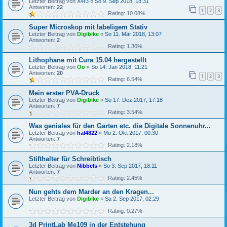
Letzter Beitrag von
X4r3
«
So 9. Sep 2018, 18:31
Antworten:
22
1
2
3
Rating: 10.08%
Super Microskop mit labeligem Stativ
Letzter Beitrag von
Digibike
«
So 11. Mär 2018, 13:07
Antworten:
2
Rating: 1.36%
Lithophane mit Cura 15.04 hergestellt
Letzter Beitrag von
Oo
«
So 14. Jan 2018, 11:21
Antworten:
20
1
2
3
Rating: 6.54%
Mein erster PVA-Druck
Letzter Beitrag von
Digibike
«
So 17. Dez 2017, 17:18
Antworten:
7
Rating: 3.54%
Was geniales für den Garten etc. die Digitale Sonnenuhr...
Letzter Beitrag von
hal4822
«
Mo 2. Okt 2017, 00:30
Antworten:
7
Rating: 2.18%
Stifthalter für Schreibtisch
Letzter Beitrag von
Nibbels
«
So 3. Sep 2017, 18:11
Antworten:
7
Rating: 2.45%
Nun gehts dem Marder an den Kragen...
Letzter Beitrag von
Digibike
«
Sa 2. Sep 2017, 02:29
Rating: 0.27%
3d PrintLab Me109 in der Entstehung