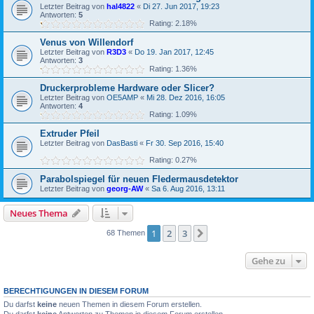
Letzter Beitrag von
hal4822
«
Di 27. Jun 2017, 19:23
Antworten:
5
Rating: 2.18%
Venus von Willendorf
Letzter Beitrag von
R3D3
«
Do 19. Jan 2017, 12:45
Antworten:
3
Rating: 1.36%
Druckerprobleme Hardware oder Slicer?
Letzter Beitrag von
OE5AMP
«
Mi 28. Dez 2016, 16:05
Antworten:
4
Rating: 1.09%
Extruder Pfeil
Letzter Beitrag von
DasBasti
«
Fr 30. Sep 2016, 15:40
Rating: 0.27%
Parabolspiegel für neuen Fledermausdetektor
Letzter Beitrag von
georg-AW
«
Sa 6. Aug 2016, 13:11
Neues Thema
1
2
3
Nächste
68 Themen
Gehe zu
BERECHTIGUNGEN IN DIESEM FORUM
Du darfst
keine
neuen Themen in diesem Forum erstellen.