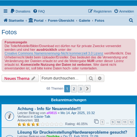
Donations
FAQ
Registrieren
Anmelden
S
Startseite
Portal
Foren-Übersicht
Galerie
Fotos
u
Fotos
c
Forumsregeln
h
Die Teile/Modelle/Bilder/Download ect dürfen nur für private Zwecke verwendet
werden und sind hier
ausdrücklich
unter der
e
Creative Commons Namensnennung-Nicht kommerziell 3.0 Lizenz
veröffentlicht. Das
Urheberrecht bleibt beim Uploader/Ersteller. Das bedeutet das die Verwendung und
Veränderung der Dateien erlaubt ist und die Weitergabe
NUR
unter dieser Lizenz
erlaubt ist.
Komerzielle Nutzung der Daten ist verboten
. Wer damit nicht
enverstanden ist, soll bitte keine Daten hoch- oder runterladen.
Suche
Erweiterte Suche
Neues Thema
1
2
3
Nächste
68 Themen
Bekanntmachungen
Achtung - Info für Neuanmelder!!!
Letzter Beitrag von
af0815
«
Mo 14. Apr 2025, 15:32
Verfasst in
Gäste-Talk
Antworten:
111
1
9
10
11
12
…
Rating: 46.05%
Lösung für Druckeinstellung/Hardwareprobleme gesucht?
Letzter Beitrag von
Digibike
«
Do 21. Feb 2019, 21:09