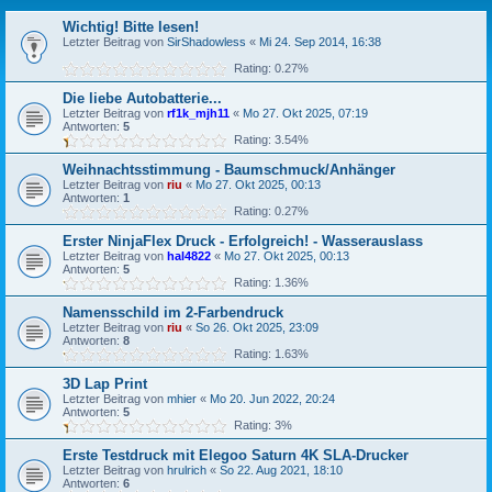
Wichtig! Bitte lesen!
Letzter Beitrag von
SirShadowless
«
Mi 24. Sep 2014, 16:38
Rating: 0.27%
Die liebe Autobatterie...
Letzter Beitrag von
rf1k_mjh11
«
Mo 27. Okt 2025, 07:19
Antworten:
5
Rating: 3.54%
Weihnachtsstimmung - Baumschmuck/Anhänger
Letzter Beitrag von
riu
«
Mo 27. Okt 2025, 00:13
Antworten:
1
Rating: 0.27%
Erster NinjaFlex Druck - Erfolgreich! - Wasserauslass
Letzter Beitrag von
hal4822
«
Mo 27. Okt 2025, 00:13
Antworten:
5
Rating: 1.36%
Namensschild im 2-Farbendruck
Letzter Beitrag von
riu
«
So 26. Okt 2025, 23:09
Antworten:
8
Rating: 1.63%
3D Lap Print
Letzter Beitrag von
mhier
«
Mo 20. Jun 2022, 20:24
Antworten:
5
Rating: 3%
Erste Testdruck mit Elegoo Saturn 4K SLA-Drucker
Letzter Beitrag von
hrulrich
«
So 22. Aug 2021, 18:10
Antworten:
6