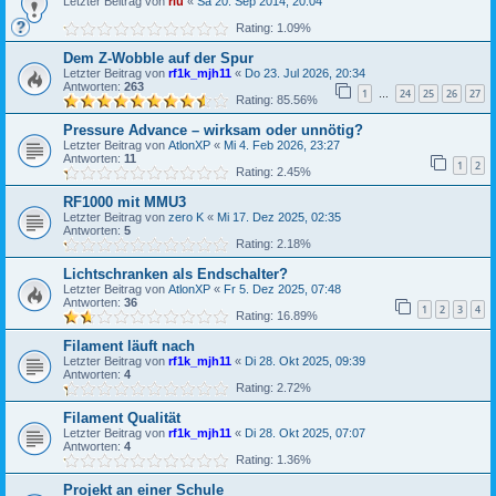
Letzter Beitrag von
riu
«
Sa 20. Sep 2014, 20:04
Rating: 1.09%
Dem Z-Wobble auf der Spur
Letzter Beitrag von
rf1k_mjh11
«
Do 23. Jul 2026, 20:34
Antworten:
263
1
24
25
26
27
…
Rating: 85.56%
Pressure Advance – wirksam oder unnötig?
Letzter Beitrag von
AtlonXP
«
Mi 4. Feb 2026, 23:27
Antworten:
11
1
2
Rating: 2.45%
RF1000 mit MMU3
Letzter Beitrag von
zero K
«
Mi 17. Dez 2025, 02:35
Antworten:
5
Rating: 2.18%
Lichtschranken als Endschalter?
Letzter Beitrag von
AtlonXP
«
Fr 5. Dez 2025, 07:48
Antworten:
36
1
2
3
4
Rating: 16.89%
Filament läuft nach
Letzter Beitrag von
rf1k_mjh11
«
Di 28. Okt 2025, 09:39
Antworten:
4
Rating: 2.72%
Filament Qualität
Letzter Beitrag von
rf1k_mjh11
«
Di 28. Okt 2025, 07:07
Antworten:
4
Rating: 1.36%
Projekt an einer Schule