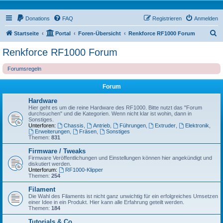
Donations
FAQ
Registrieren
Anmelden
S
Startseite
Portal
Foren-Übersicht
Renkforce RF1000 Forum
u
Renkforce RF1000 Forum
c
Forumsregeln
h
e
Forum
Hardware
Hier geht es um die reine Hardware des RF1000. Bitte nutzt das "Forum
durchsuchen" und die Kategorien. Wenn nicht klar ist wohin, dann in
Sonstiges.
Unterforen:
Chassis
,
Antrieb
,
Führungen
,
Extruder
,
Elektronik
,
Erweiterungen
,
Fräsen
,
Sonstiges
Themen:
831
Firmware / Tweaks
Firmware Veröffentlichungen und Einstellungen können hier angekündigt und
diskutiert werden.
Unterforum:
RF1000-Klipper
Themen:
254
Filament
Die Wahl des Filaments ist nicht ganz unwichtig für ein erfolgreiches Umsetzen
einer Idee in ein Produkt. Hier kann alle Erfahrung geteilt werden.
Themen:
184
Tutorials & Co