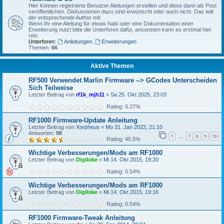
Hier können registrierte Benutzer Aleitungen erstellen und diese dann als Post
veröffentlichen. Diskussionen dazu sind erwünscht oder auch nicht. Das teilt
der entsprechende Author mit.
Wenn Ihr eine Aleitung für etwas habt oder eine Dokumentation einer
Erweiterung nutzt bitte die Unterforen dafür, ansonsten kann es erstmal hier
rein.
Unterforen:
Anleitungen
,
Erweiterungen
Themen:
66
Aktive Themen
RF500 Verwendet Marlin Firmware --> GCodes Unterscheiden
Sich Teilweise
Letzter Beitrag von
rf1k_mjh11
«
Sa 25. Okt 2025, 23:03
Rating: 0.27%
RF1000 Firmware-Update Anleitung
Letzter Beitrag von
Xorpheus
«
Mo 31. Jan 2022, 21:10
Antworten:
98
1
7
8
9
10
…
Rating: 45.5%
Wichtige Verbesserungen/Mods am RF1000
Letzter Beitrag von
Digibike
«
Mi 14. Okt 2015, 19:20
Rating: 0.54%
Wichtige Verbesserungen/Mods am RF1000
Letzter Beitrag von
Digibike
«
Mi 14. Okt 2015, 19:16
Rating: 0.54%
RF1000 Firmware-Tweak Anleitung