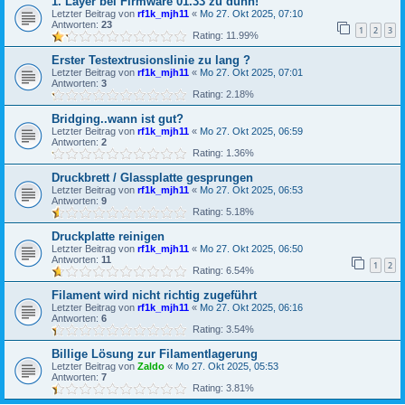
1. Layer bei Firmware 01.33 zu dünn!
Letzter Beitrag von
rf1k_mjh11
«
Mo 27. Okt 2025, 07:10
Antworten:
23
1
2
3
Rating: 11.99%
Erster Testextrusionslinie zu lang ?
Letzter Beitrag von
rf1k_mjh11
«
Mo 27. Okt 2025, 07:01
Antworten:
3
Rating: 2.18%
Bridging..wann ist gut?
Letzter Beitrag von
rf1k_mjh11
«
Mo 27. Okt 2025, 06:59
Antworten:
2
Rating: 1.36%
Druckbrett / Glassplatte gesprungen
Letzter Beitrag von
rf1k_mjh11
«
Mo 27. Okt 2025, 06:53
Antworten:
9
Rating: 5.18%
Druckplatte reinigen
Letzter Beitrag von
rf1k_mjh11
«
Mo 27. Okt 2025, 06:50
Antworten:
11
1
2
Rating: 6.54%
Filament wird nicht richtig zugeführt
Letzter Beitrag von
rf1k_mjh11
«
Mo 27. Okt 2025, 06:16
Antworten:
6
Rating: 3.54%
Billige Lösung zur Filamentlagerung
Letzter Beitrag von
Zaldo
«
Mo 27. Okt 2025, 05:53
Antworten:
7
Rating: 3.81%