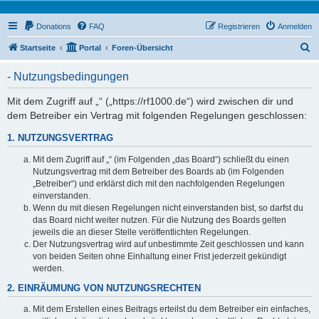
Donations
FAQ
Registrieren
Anmelden
S
Startseite
Portal
Foren-Übersicht
u
- Nutzungsbedingungen
c
h
Mit dem Zugriff auf „“ („https://rf1000.de“) wird zwischen dir und
dem Betreiber ein Vertrag mit folgenden Regelungen geschlossen:
e
1. NUTZUNGSVERTRAG
Mit dem Zugriff auf „“ (im Folgenden „das Board“) schließt du einen
Nutzungsvertrag mit dem Betreiber des Boards ab (im Folgenden
„Betreiber“) und erklärst dich mit den nachfolgenden Regelungen
einverstanden.
Wenn du mit diesen Regelungen nicht einverstanden bist, so darfst du
das Board nicht weiter nutzen. Für die Nutzung des Boards gelten
jeweils die an dieser Stelle veröffentlichten Regelungen.
Der Nutzungsvertrag wird auf unbestimmte Zeit geschlossen und kann
von beiden Seiten ohne Einhaltung einer Frist jederzeit gekündigt
werden.
2. EINRÄUMUNG VON NUTZUNGSRECHTEN
Mit dem Erstellen eines Beitrags erteilst du dem Betreiber ein einfaches,