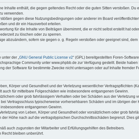
ine Inhalte enthält, die gegen geltendes Recht oder die guten Sitten verstoßen. Du 
 zu verwenden.
erstößen gegen diese Nutzungsbedingungen oder anderer im Board veröffentlichte
ßen und dir ein Hausverbot erteilen.
ortung für die Inhalte von Beiträgen übernimmt, die er nicht selbst erstellt hat od
jederzeit zu löschen oder zu sperren.
räge abzuändern, sofern sie gegen o. g. Regeln verstoßen oder geeignet sind, dem
 unter der „
GNU General Public License v2
“ (GPL) bereitgestellten Foren-Softwa
chsprachige Community unter www.phpbb.de zur Verfügung gestellt. Beide haben ke
g der Software für bestimmte Zwecke nicht untersagen oder auf Inhalte fremder F
ben, Körper und Gesundheit und der Verletzung wesentlicher Vertragspflichten (Kard
gilt auch für mittelbare Folgeschäden wie insbesondere entgangenen Gewinn.
ätzlichem oder grob fahrlässigem Verhalten oder bei Schäden aus der Verletzung 
 die bei Vertragsschluss typischerweise vorhersehbaren Schäden und im übrigen de
wie insbesondere entgangenen Gewinn.
erletzung von Leben, Körper und Gesundheit oder vorsätzlichem oder grob fahrläs
der Höhe nach auf die vertragstypischen Durchschnittsschäden begrenzt. Dies gi
mäß auch zugunsten der Mitarbeiter und Erfüllungsgehilfen des Betreibers.
 Recht bleiben unberührt.