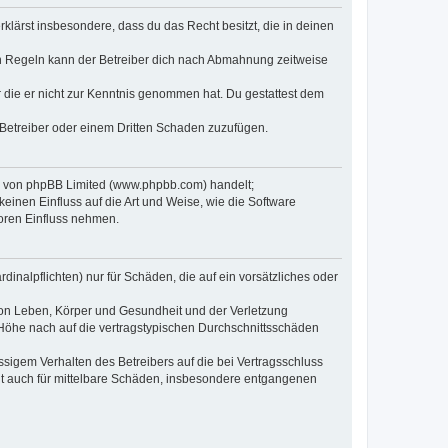
erklärst insbesondere, dass du das Recht besitzt, die in deinen
n Regeln kann der Betreiber dich nach Abmahnung zeitweise
er die er nicht zur Kenntnis genommen hat. Du gestattest dem
 Betreiber oder einem Dritten Schaden zuzufügen.
re von phpBB Limited (www.phpbb.com) handelt;
inen Einfluss auf die Art und Weise, wie die Software
oren Einfluss nehmen.
inalpflichten) nur für Schäden, die auf ein vorsätzliches oder
von Leben, Körper und Gesundheit und der Verletzung
r Höhe nach auf die vertragstypischen Durchschnittsschäden
sigem Verhalten des Betreibers auf die bei Vertragsschluss
lt auch für mittelbare Schäden, insbesondere entgangenen