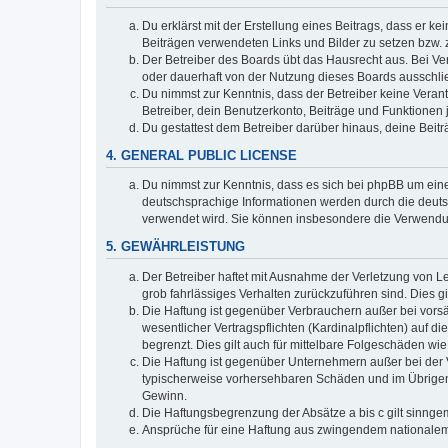
Du erklärst mit der Erstellung eines Beitrags, dass er ke
Beiträgen verwendeten Links und Bilder zu setzen bzw.
Der Betreiber des Boards übt das Hausrecht aus. Bei V
oder dauerhaft von der Nutzung dieses Boards ausschlie
Du nimmst zur Kenntnis, dass der Betreiber keine Verantw
Betreiber, dein Benutzerkonto, Beiträge und Funktionen 
Du gestattest dem Betreiber darüber hinaus, deine Beit
4. GENERAL PUBLIC LICENSE
Du nimmst zur Kenntnis, dass es sich bei phpBB um eine
deutschsprachige Informationen werden durch die deuts
verwendet wird. Sie können insbesondere die Verwendun
5. GEWÄHRLEISTUNG
Der Betreiber haftet mit Ausnahme der Verletzung von Le
grob fahrlässiges Verhalten zurückzuführen sind. Dies 
Die Haftung ist gegenüber Verbrauchern außer bei vors
wesentlicher Vertragspflichten (Kardinalpflichten) auf
begrenzt. Dies gilt auch für mittelbare Folgeschäden 
Die Haftung ist gegenüber Unternehmern außer bei der V
typischerweise vorhersehbaren Schäden und im Übrigen 
Gewinn.
Die Haftungsbegrenzung der Absätze a bis c gilt sinnge
Ansprüche für eine Haftung aus zwingendem nationalem